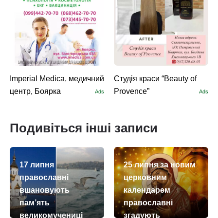
Imperial Medica, медичний
Студія краси “Beauty of
центр, Боярка
Provence”
Ads
Ads
Подивіться інші записи
17 липня
25 липня за новим
православні
церковним
вшановують
календарем
пам’ять
православні
великомучениці
згадують