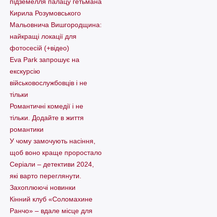
підземелля палацу гетьмана
Кирила Розумовського
Мальовнича Вишгородщина:
найкращі локації для
фотосесій (+відео)
Eva Park запрошує на
екскурсію
військовослужбовців і не
тільки
Романтичні комедії і не
тільки. Додайте в життя
романтики
У чому замочують насіння,
щоб воно краще проростало
Серіали – детективи 2024,
які варто пеpеглянути.
Захоплюючі новинки
Кінний клуб «Соломахине
Ранчо» – вдале місце для