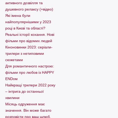
активного дозвілля та
душевного релаксу (+відео)
Які імена були
найпопулярнішими у 2023
році в Києві та області?
Реальні історії кохання. Нові
фільми про відомих людей
Кіноновинки 2023: серіали-
трилери з нетиповими
сюжетами
Для романтичного настрою:
фільми про любов із HAPPY
ENDом
Найкращі трилери 2022 року
– інтрига до останньої
хвилини
Місяць одруження має
значення. Він може багато
розповісти про ваш шлюб.