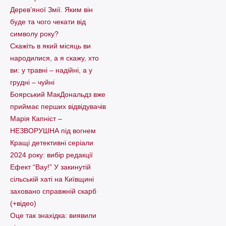
Дерев’яної Змії. Яким він
буде та чого чекати від
символу року?
Скажіть в який місяць ви
народилися, а я скажу, хто
ви: у травні – надійні, а у
грудні – чуйні
Боярський МакДональдз вже
приймає перших відвідувачів
Марія Капніст –
НЕЗВОРУШНА під вогнем
Кращі детективні серіали
2024 року: вибір редакції
Ефект “Вау!” У закинутій
сільській хаті на Київщині
заховано справжній скарб
(+відео)
Оце так знахідка: виявили