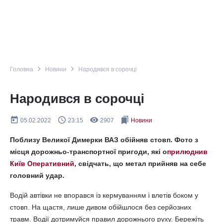
navigate_next
navigate_next
Головна
Новини
Народився в сорочці
Народився в сорочці
today
query_builder
remove_red_eye
bookmarks
05.02.2022
23:15
2907
Новини
Поблизу Великої Димерки ВАЗ обійняв стовп. Фото з
місця дорожньо-транспортної пригоди, які о
прилюднив
Київ Оперативний
, свідчать, що метал прийняв на себе
головний удар.
Водій автівки не впорався із кермуванням і влетів боком у
стовп. На щастя, лише дивом обійшлося без серйозних
травм. Водії дотримуйся правил дорожнього руху. Бережіть