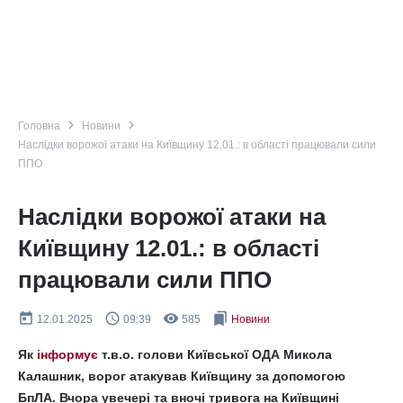
navigate_next
navigate_next
Головна
Новини
Наслідки ворожої атаки на Київщину 12.01.: в області працювали сили
ППО
Наслідки ворожої атаки на
Київщину 12.01.: в області
працювали сили ППО
today
query_builder
remove_red_eye
bookmarks
12.01.2025
09:39
585
Новини
Як
інформує
т.в.о. голови Київської ОДА Микола
Калашник, ворог атакував Київщину за допомогою
БпЛА. Вчора увечері та вночі тривога на Київщині