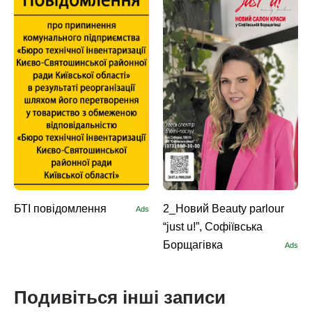
БТІ повідомлення
2_Новий Beauty parlour
Ads
“just u!”, Софіївська
Борщагівка
Ads
Подивіться інші записи