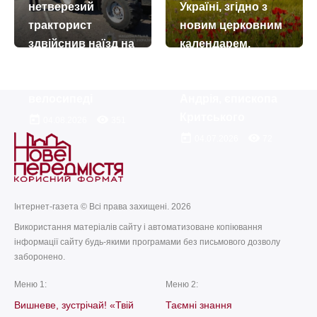
нетверезий
Україні, згідно з
тракторист
новим церковним
здвійснив наїзд на
календарем,
6-річну дівчинку,
вшановують
яка їхала на
пам’ять святителя
велосипеді
Андрія, єпископа
Критського
today
remove_red_eye
04.08.2026
351
today
remove_red_eye
04.07.2026
72
Інтернет-газета © Всі права захищені. 2026
Використання матеріалів сайту і автоматизоване копіювання
інформації сайту будь-якими програмами без письмового дозволу
заборонено.
Меню 1:
Меню 2:
Вишневе, зустрічай! «Твій
Таємні знання