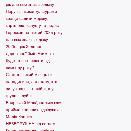
рік для всіх знаків зодіаку
Поруч із якими культурами
краще садити моркву,
картоплю, капусту та редис
Гороскоп на лютий 2025 року
для всіх знаків зодіаку
2025 – рік Зеленої
Дерев’яної Змії. Яким він
буде та чого чекати від
символу року?
Скажіть в який місяць ви
народилися, а я скажу, хто
ви: у травні – надійні, а у
грудні – чуйні
Боярський МакДональдз вже
приймає перших відвідувачів
Марія Капніст –
НЕЗВОРУШНА під вогнем
Кращі детективні серіали