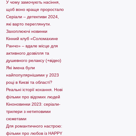
У чому замочують насіння,
щоб воно краще проростало
Серіали – детективи 2024,
які варто пеpеглянути.
Захоплюючі новинки
Кінний клуб «Соломахине
Ранчо» – вдале місце для
активного дозвілля та
душевного релаксу (+відео)
Які імена були
найпопулярнішими у 2023
році в Києві та області?
Реальні історії кохання. Нові
фільми про відомих людей
Кіноновинки 2023: серіали-
трилери з нетиповими
сюжетами
Для романтичного настрою:
фільми про любов із HAPPY