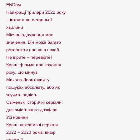
ENDом
Найкращі трилери 2022 року
– інтрига до останньої
хвилини
Місяць одруження має
значення. Він може багато
розповісти про ваш шлюб.
Не вірите – перевірте!
Кращі фільми про кохання
року, що минув
Микола Леонтович: у
пошуках абсолюту, або як
звучить радість
Свіженькі історичні серіали:
для змістовного дозвілля
Усі новини
Кращі детективні серіали
2022 – 2023 років: вибір
редакції