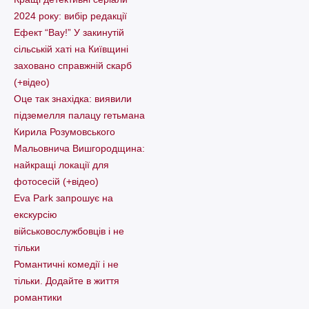
2024 року: вибір редакції
Ефект “Вау!” У закинутій
сільській хаті на Київщині
заховано справжній скарб
(+відео)
Оце так знахідка: виявили
підземелля палацу гетьмана
Кирила Розумовського
Мальовнича Вишгородщина:
найкращі локації для
фотосесій (+відео)
Eva Park запрошує на
екскурсію
військовослужбовців і не
тільки
Романтичні комедії і не
тільки. Додайте в життя
романтики