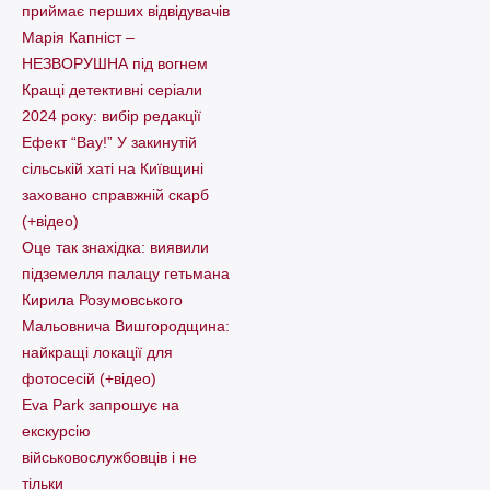
приймає перших відвідувачів
Марія Капніст –
НЕЗВОРУШНА під вогнем
Кращі детективні серіали
2024 року: вибір редакції
Ефект “Вау!” У закинутій
сільській хаті на Київщині
заховано справжній скарб
(+відео)
Оце так знахідка: виявили
підземелля палацу гетьмана
Кирила Розумовського
Мальовнича Вишгородщина:
найкращі локації для
фотосесій (+відео)
Eva Park запрошує на
екскурсію
військовослужбовців і не
тільки