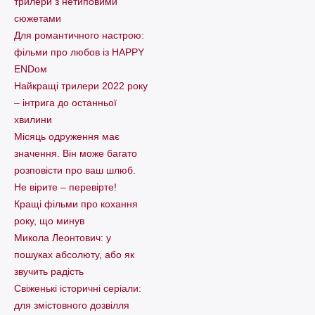
трилери з нетиповими
сюжетами
Для романтичного настрою:
фільми про любов із HAPPY
ENDом
Найкращі трилери 2022 року
– інтрига до останньої
хвилини
Місяць одруження має
значення. Він може багато
розповісти про ваш шлюб.
Не вірите – перевірте!
Кращі фільми про кохання
року, що минув
Микола Леонтович: у
пошуках абсолюту, або як
звучить радість
Свіженькі історичні серіали:
для змістовного дозвілля