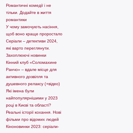
Романтичні комедії і не
тільки. Додайте в життя
романтики
У чому замочують насіння,
щоб воно краще проростало
Серіали – детективи 2024,
які варто пеpеглянути.
Захоплюючі новинки
Кінний клуб «Соломахине
Ранчо» – вдале місце для
активного дозвілля та
душевного релаксу (+відео)
Які імена були
найпопулярнішими у 2023
році в Києві та області?
Реальні історії кохання. Нові
фільми про відомих людей
Кіноновинки 2023: серіали-