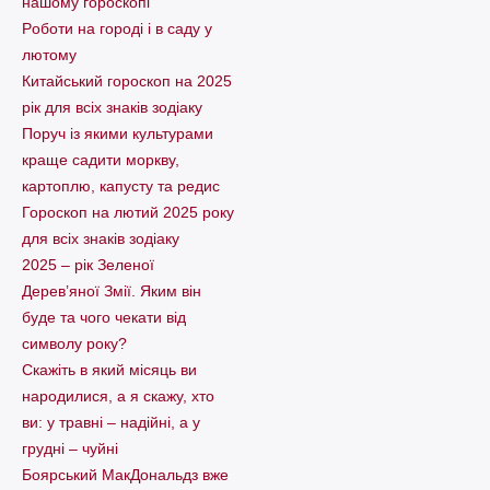
нашому гороскопі
Pоботи на городі і в саду у
лютому
Китайський гороскоп на 2025
рік для всіх знаків зодіаку
Поруч із якими культурами
краще садити моркву,
картоплю, капусту та редис
Гороскоп на лютий 2025 року
для всіх знаків зодіаку
2025 – рік Зеленої
Дерев’яної Змії. Яким він
буде та чого чекати від
символу року?
Скажіть в який місяць ви
народилися, а я скажу, хто
ви: у травні – надійні, а у
грудні – чуйні
Боярський МакДональдз вже