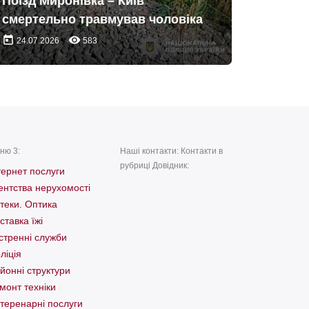
Поїзд Миронівка – Київ
смертельно травмував чоловіка
today
remove_red_eye
24.07.2026
583
ню 3:
Наші контакти: Контакти в
рубриці Довідник:
тернет послуги
ентства нерухомості
теки. Оптика
ставка їжі
стренні служби
ліція
йонні структури
монт техніки
теренарні послуги