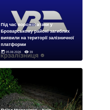
Під час ворожої атаки у
Броварському районі загиблих
виявили на території залізничної
платформи
today
remove_red_eye
05.08.2026
39