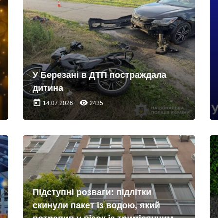
У Березані в ДТП постраждала
дитина
today
remove_red_eye
14.07.2026
2435
Підступні розваги: підлітки
скинули пакет із водою, який