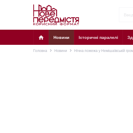
home
Новини
Історичні паралелі
Зд
navigate_next
navigate_next
Головна
Новини
Нічна пожежа у Немішаївській гром