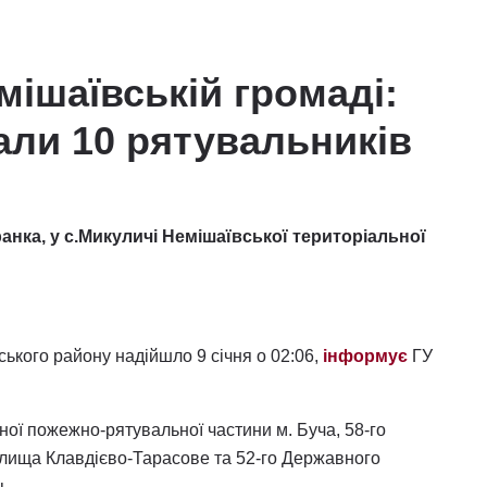
мішаївській громаді:
али 10 рятувальників
ранка, у с.Микуличі Немішаївської територіальної
ького району надійшло 9 січня о 02:06,
інформує
ГУ
ної пожежно-рятувальної частини м. Буча, 58-го
лища Клавдієво-Тарасове та 52-го Державного
ь.