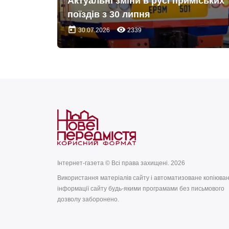
Актуальні зміни в русі приміських
поїздів з 30 липня
today
remove_red_eye
30.07.2026
2339
Інтернет-газета © Всі права захищені. 2026
Використання матеріалів сайту і автоматизоване копіюва
інформації сайту будь-якими програмами без письмового
дозволу заборонено.