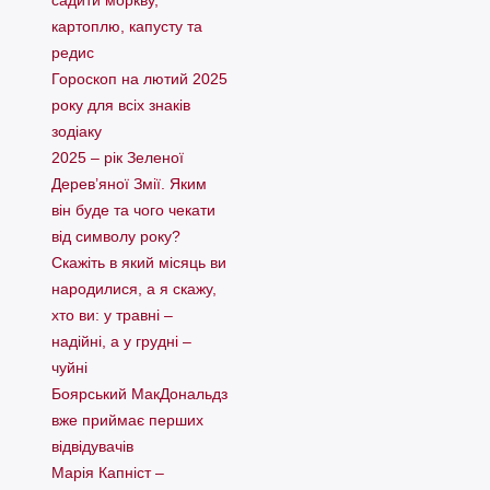
садити моркву,
картоплю, капусту та
редис
Гороскоп на лютий 2025
року для всіх знаків
зодіаку
2025 – рік Зеленої
Дерев’яної Змії. Яким
він буде та чого чекати
від символу року?
Скажіть в який місяць ви
народилися, а я скажу,
хто ви: у травні –
надійні, а у грудні –
чуйні
Боярський МакДональдз
вже приймає перших
відвідувачів
Марія Капніст –