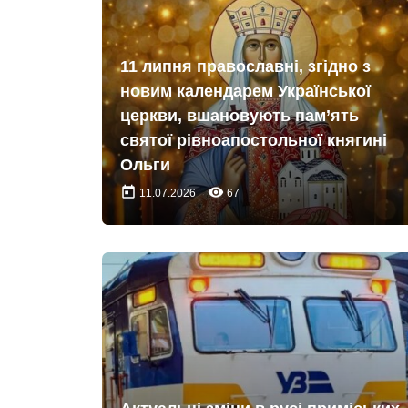
11 липня православні, згідно з
новим календарем Української
церкви, вшановують пам’ять
святої рівноапостольної княгині
Ольги
today
remove_red_eye
11.07.2026
67