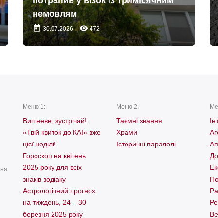
потрапив у візок із тримісячним
немовлям
today
remove_red_eye
30.07.2026
472
Меню 1:
Меню 2:
Ме
Вишневе, зустрічай!
Таємні знання
Ін
«Твій квиток до КАІ» вже
Храми
Аг
цієї неділі!
Історичні паралелі
Ап
Гороскоп на квітень
До
2025 року для всіх
Ек
ння
знаків зодіаку
По
Астрологічний прогноз
Ра
на тиждень, 24 – 30
Ре
березня 2025 року
Ве