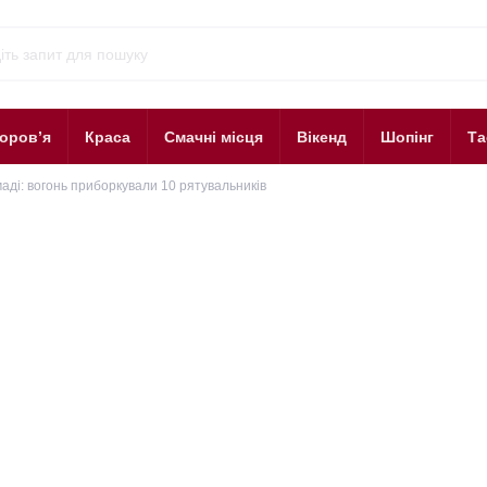
оров’я
Краса
Смачні місця
Вікенд
Шопінг
Та
аді: вогонь приборкували 10 рятувальників