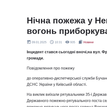
Нічна пожежа у Не
вогонь приборкув
today
query_builder
remove_red_eye
bookmarks
09.01.2025
10:31
935
Новини
Інцидент стався сьогодні вночі,на вул. Ф
громади.
Повідомлення про пожежу
до оперативно-диспетчерської служби Бучанс
ДСНС України у Київській області.
На виклик виїхали рятувальники 35-ї Держав
Державного пожежно-рятувального поста се
пожежно-рятувального поста селища Ворзел