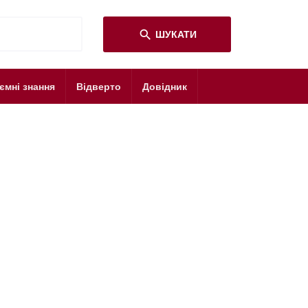
search
ШУКАТИ
ємні знання
Відверто
Довідник