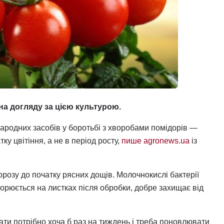
а догляду за цією культурою.
ародних засобів у боротьбі з хворобами помідорів —
у цвітіння, а не в період росту,
пише agronews.ua
із
розу до початку рясних дощів. Молочнокислі бактерії
творюється на листках після обробки, добре захищає від
ти потрібно хоча б раз на тиждень і треба поновлювати