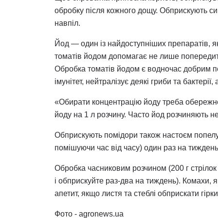
обробку після кожного дощу. Обприскують с
навпіл.
Йод — один із найдоступніших препаратів, я
томатів йодом допомагає не лише попередити
Обробка томатів йодом є водночас добрим п
імунітет, нейтралізує деякі гриби та бактері
«Обирати концентрацію йоду треба обережно,
йоду на 1 л розчину. Часто йод розчиняють не
Обприскують помідори також настоєм попелу 
помішуючи час від часу) один раз на тиждень
Обробка часниковим розчином (200 г стрілок 
і обприскуйте раз-два на тиждень). Комахи,
апетит, якщо листя та стеблі обприскати гірк
Фото - agronews.ua