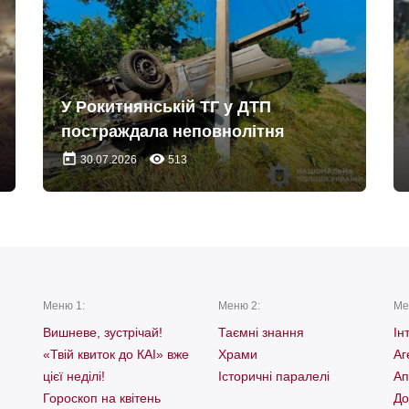
У Рокитнянській ТГ у ДТП
постраждала неповнолітня
today
remove_red_eye
30.07.2026
513
Меню 1:
Меню 2:
Ме
Вишневе, зустрічай!
Таємні знання
Ін
«Твій квиток до КАІ» вже
Храми
Аг
цієї неділі!
Історичні паралелі
Ап
Гороскоп на квітень
До