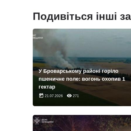
Подивіться інші з
У Броварському районі горіло
пшеничне поле: вогонь охопив 1
гектар
today
remove_red_eye
21.07.2026
271