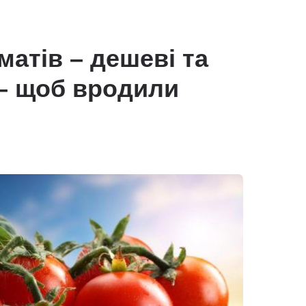
атів – дешеві та
 – щоб вродили