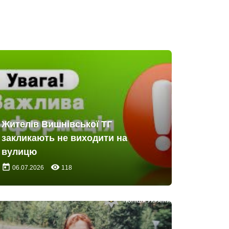
Жителів Вишнівської ТГ
закликають не виходити на
вулицю
today
remove_red_eye
06.07.2026
118