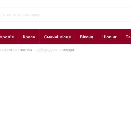
оров’я
Краса
Смачні місця
Вікенд
Шопінг
Та
а ефективні засоби – щоб вродили помідори