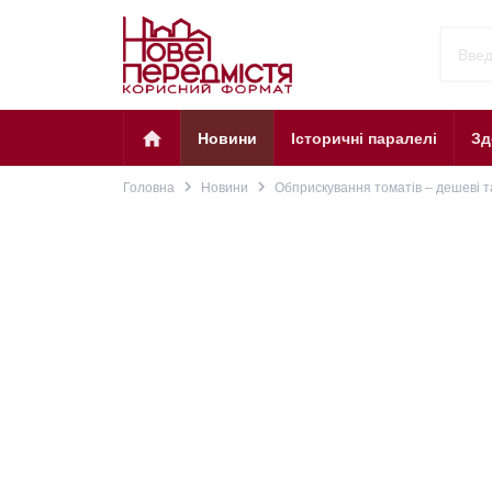
home
Новини
Історичні паралелі
Зд
navigate_next
navigate_next
Головна
Новини
Обприскування томатів – дешеві т