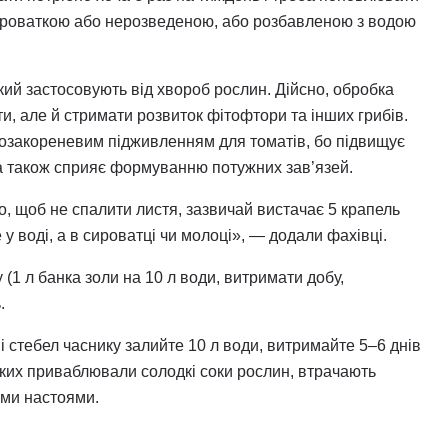
ироваткою або нерозведеною, або розбавленою з водою
кий застосовують від хвороб рослин. Дійсно, обробка
, але й стримати розвиток фітофтори та інших грибів.
озакореневим підживленням для томатів, бо підвищує
ї, а також сприяє формуванню потужних зав’язей.
 щоб не спалити листя, зазвичай вистачає 5 крапель
 у воді, а в сироватці чи молоці», — додали фахівці.
(1 л банка золи на 10 л води, витримати добу,
.
і стебел часнику залийте 10 л води, витримайте 5–6 днів
 яких приваблювали солодкі соки рослин, втрачають
ими настоями.