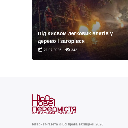
Під Києвом легковик влетів у
дерево і загорівся
today
remove_red_eye
21.07.2026
342
Інтернет-газета © Всі права захищені. 2026