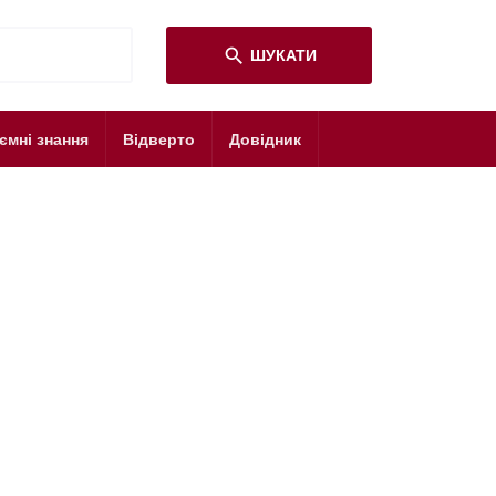
search
ШУКАТИ
ємні знання
Відверто
Довідник