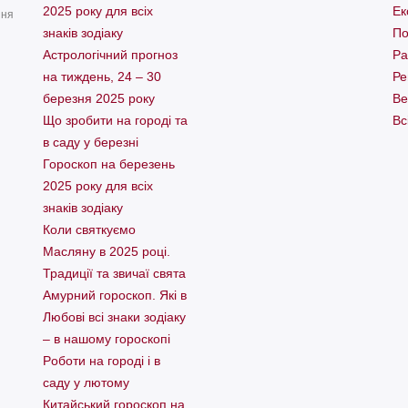
2025 року для всіх
Ек
ння
знаків зодіаку
По
Астрологічний прогноз
Ра
на тиждень, 24 – 30
Ре
березня 2025 року
Ве
Що зробити на городі та
Вс
в саду у березні
Гороскоп на березень
2025 року для всіх
знаків зодіаку
Коли святкуємо
Масляну в 2025 році.
Традиції та звичаї свята
Амурний гороскоп. Які в
Любові всі знаки зодіаку
– в нашому гороскопі
Pоботи на городі і в
саду у лютому
Китайський гороскоп на