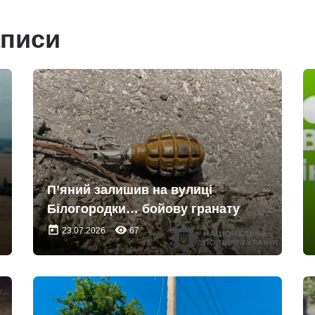
аписи
П’яний залишив на вулиці
Білогородки… бойову гранату
today
remove_red_eye
23.07.2026
67