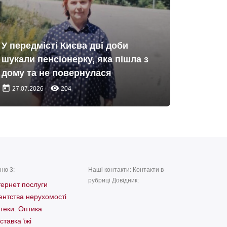
У передмісті Києва дві доби
шукали пенсіонерку, яка пішла з
дому та не повернулася
today
remove_red_eye
27.07.2026
204
ню 3:
Наші контакти: Контакти в
рубриці Довідник:
тернет послуги
ентства нерухомості
теки. Оптика
ставка їжі