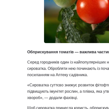
Обприскування томатів — важлива частин
Серед городників один із найпопулярніших н
сироватка. Обробляти нею починають із початк
посиланням на Аптеку садівника.
«Сироватка суттєво знижує розвиток фітофто
підвищують імунітет рослин, а плівка, яка у
хвороб», — додали фахівці.
Щоб сироватка принесла користь, обприскува