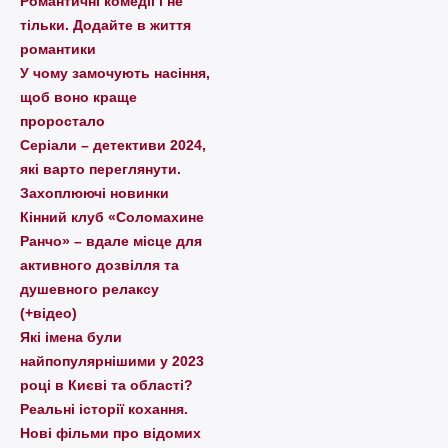
Романтичні комедії і не
тільки. Додайте в життя
романтики
У чому замочують насіння,
щоб воно краще
проростало
Серіали – детективи 2024,
які варто пеpеглянути.
Захоплюючі новинки
Кінний клуб «Соломахине
Ранчо» – вдале місце для
активного дозвілля та
душевного релаксу
(+відео)
Які імена були
найпопулярнішими у 2023
році в Києві та області?
Реальні історії кохання.
Нові фільми про відомих