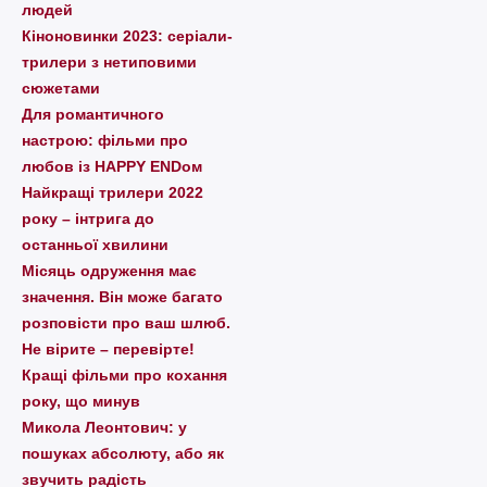
людей
Кіноновинки 2023: серіали-
трилери з нетиповими
сюжетами
Для романтичного
настрою: фільми про
любов із HAPPY ENDом
Найкращі трилери 2022
року – інтрига до
останньої хвилини
Місяць одруження має
значення. Він може багато
розповісти про ваш шлюб.
Не вірите – перевірте!
Кращі фільми про кохання
року, що минув
Микола Леонтович: у
пошуках абсолюту, або як
звучить радість