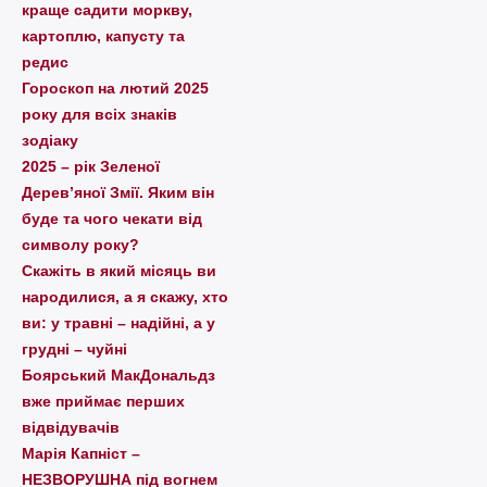
краще садити моркву,
картоплю, капусту та
редис
Гороскоп на лютий 2025
року для всіх знаків
зодіаку
2025 – рік Зеленої
Дерев’яної Змії. Яким він
буде та чого чекати від
символу року?
Скажіть в який місяць ви
народилися, а я скажу, хто
ви: у травні – надійні, а у
грудні – чуйні
Боярський МакДональдз
вже приймає перших
відвідувачів
Марія Капніст –
НЕЗВОРУШНА під вогнем