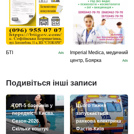
БТІ
Imperial Medica, медичний
Ads
центр, Боярка
Ads
Подивіться інші записи
ТОП-5 басейнів у
Цього тижня
передмісті Києва.
запускається
Сезон-2026.
ранкова електрика
Скільки коштує
Фастів-Київ