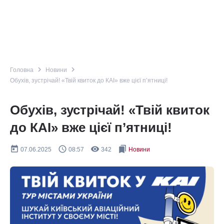
navigate_next
navigate_next
Головна
Новини
Обухів, зустрічай! «Твій квиток до КАІ» вже цієї п’ятниці!
Обухів, зустрічай! «Твій квиток
до КАІ» вже цієї п’ятниці!
today
query_builder
remove_red_eye
bookmarks
07.06.2025
08:57
342
Новини