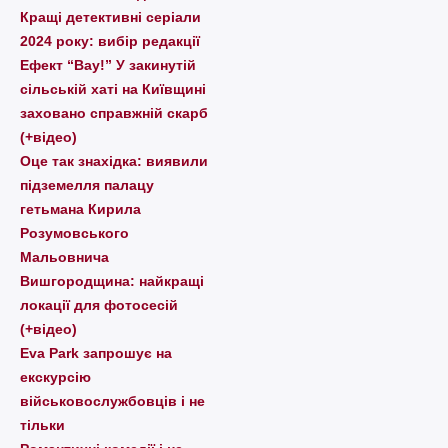
Кращі детективні серіали
2024 року: вибір редакції
Ефект “Вау!” У закинутій
сільській хаті на Київщині
заховано справжній скарб
(+відео)
Оце так знахідка: виявили
підземелля палацу
гетьмана Кирила
Розумовського
Мальовнича
Вишгородщина: найкращі
локації для фотосесій
(+відео)
Eva Park запрошує на
екскурсію
військовослужбовців і не
тільки