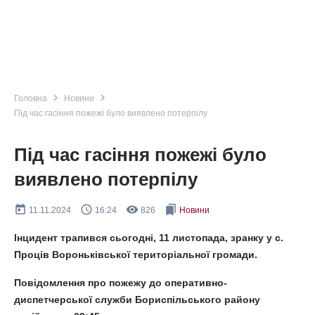
navigate_next
navigate_next
Головна
Новини
Під час гасіння пожежі було виявлено потерпілу
Під час гасіння пожежі було
виявлено потерпілу
today
query_builder
remove_red_eye
bookmarks
11.11.2024
16:24
826
Новини
Інцидент трапився сьогодні, 11 листопада, зранку у с.
Проців Вороньківської територіальної громади.
Повідомлення про пожежу до оперативно-
диспетчерської служби Бориспільського району