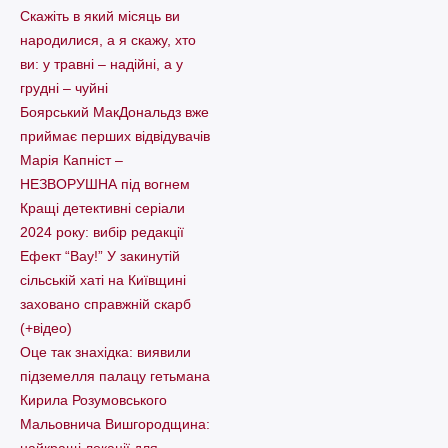
Скажіть в який місяць ви
народилися, а я скажу, хто
ви: у травні – надійні, а у
грудні – чуйні
Боярський МакДональдз вже
приймає перших відвідувачів
Марія Капніст –
НЕЗВОРУШНА під вогнем
Кращі детективні серіали
2024 року: вибір редакції
Ефект “Вау!” У закинутій
сільській хаті на Київщині
заховано справжній скарб
(+відео)
Оце так знахідка: виявили
підземелля палацу гетьмана
Кирила Розумовського
Мальовнича Вишгородщина:
найкращі локації для