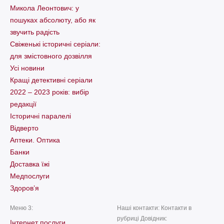
Микола Леонтович: у
пошуках абсолюту, або як
звучить радість
Свіженькі історичні серіали:
для змістовного дозвілля
Усі новини
Кращі детективні серіали
2022 – 2023 років: вибір
редакції
Історичні паралелі
Відверто
Аптеки. Оптика
Банки
Доставка їжі
Медпослуги
Здоров’я
Меню 3:
Наші контакти: Контакти в
рубриці Довідник:
Інтернет послуги