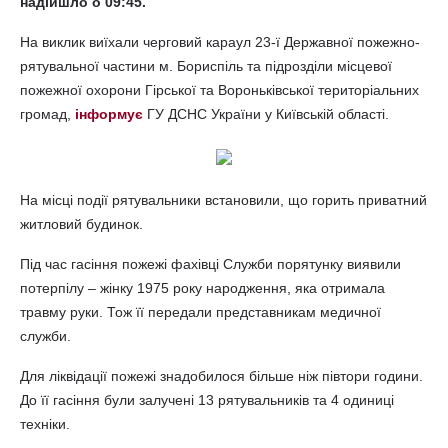
надійшло о 09:45.
На виклик виїхали черговий караул 23-ї Державної пожежно-
рятувальної частини м. Бориспіль та підрозділи місцевої
пожежної охорони Гірської та Вороньківської територіальних
громад,
інформує
ГУ ДСНС України у Київській області.
На місці події рятувальники встановили, що горить приватний
житловий будинок.
Під час гасіння пожежі фахівці Служби порятунку виявили
потерпілу – жінку 1975 року народження, яка отримала
травму руки. Тож її передали представникам медичної
служби.
Для ліквідації пожежі знадобилося більше ніж півтори години.
До її гасіння були залучені 13 рятувальників та 4 одиниці
техніки.