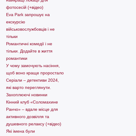
фотосесій (+відео)
Eva Park запрошує на
екскурсію
військовослужбовців і не
тільки
Романтичні комедії і не
тільки. Додайте в життя
романтики
У чому замочують насіння,
щоб воно краще проростало
Серіали – детективи 2024,
які варто пеpеглянути.
Захоплюючі новинки
Кінний клуб «Соломахине
Ранчо» – вдале місце для
активного дозвілля та
душевного релаксу (+відео)
Які імена були