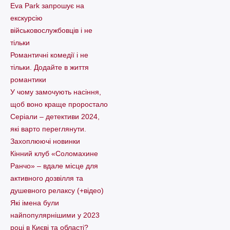
Eva Park запрошує на
екскурсію
військовослужбовців і не
тільки
Романтичні комедії і не
тільки. Додайте в життя
романтики
У чому замочують насіння,
щоб воно краще проростало
Серіали – детективи 2024,
які варто пеpеглянути.
Захоплюючі новинки
Кінний клуб «Соломахине
Ранчо» – вдале місце для
активного дозвілля та
душевного релаксу (+відео)
Які імена були
найпопулярнішими у 2023
році в Києві та області?