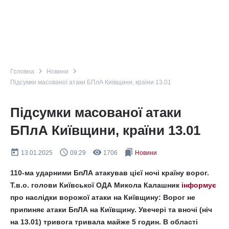
navigate_next
navigate_next
Головна
Новини
Підсумки масованої атаки БПлА Київщини, країни 13.01
Підсумки масованої атаки
БПлА Київщини, країни 13.01
today
query_builder
remove_red_eye
bookmarks
13.01.2025
09:29
1706
Новини
110-ма ударними БпЛА атакував цієї ночі країну ворог.
Т.в.о. голови Київської ОДА Микола Калашник
інформує
про наслідки ворожої атаки на Київщину: Ворог не
припиняє атаки БпЛА на Київщину. Увечері та вночі (ніч
на 13.01) тривога тривала майже 5 годин. В області