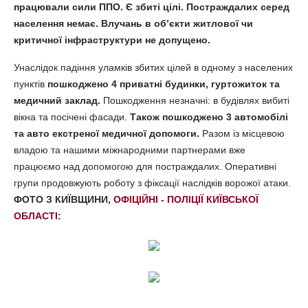
працювали сили ППО. Є збиті цілі. Постраждалих серед
населення немає. Влучань в об’єкти житлової чи
критичної інфраструктури не допущено.
Унаслідок падіння уламків збитих цілей в одному з населених
пунктів
пошкоджено 4 приватні будинки, гуртожиток та
медичний заклад.
Пошкодження незначні: в будівлях вибиті
вікна та посічені фасади.
Також пошкоджено 3 автомобілі
та авто екстреної медичної допомоги.
Разом із місцевою
владою та нашими міжнародними партнерами вже
працюємо над допомогою для постраждалих. Оперативні
групи продовжують роботу з фіксації наслідків ворожої атаки.
ФОТО З КИЇВЩИНИ,
ОФІЦІЙНІ - ПОЛІЦІЇ КИЇВСЬКОЇ
ОБЛАСТІ
:
.