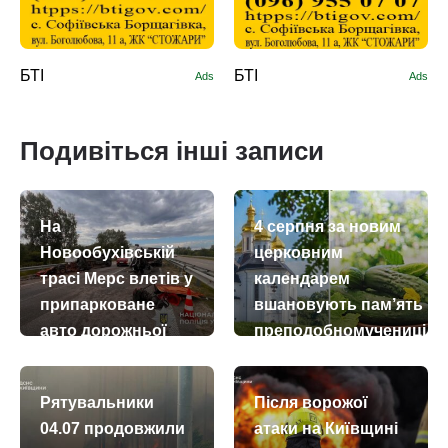
БТІ
БТІ
Ads
Ads
Подивіться інші записи
На
4 серпня за новим
Новообухівській
церковним
трасі Мерс влетів у
календарем
припарковане
вшановують пам’ять
авто дорожньої
преподобномучениці
служби
Євдокії Римляниної
today
remove_red_eye
today
remove_red_eye
07.07.2026
269
04.08.2026
33
Рятувальники
Після ворожої
04.07 продовжили
атаки на Київщині