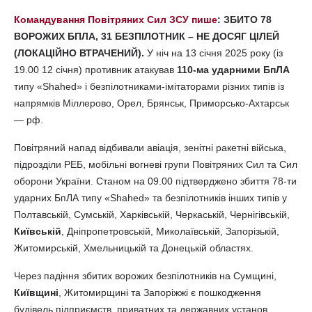
Командування Повітряних Сил ЗСУ пише
: ЗБИТО 78
ВОРОЖИХ БПЛА, 31 БЕЗПІЛОТНИК – НЕ ДОСЯГ ЦІЛЕЙ
(ЛОКАЦІЙНО ВТРАЧЕНИЙ).
У ніч на 13 січня 2025 року (із
19.00 12 січня) противник атакував
110-ма ударними БпЛА
типу «Shahed» і безпілотниками-імітаторами різних типів із
напрямків Міллерово, Орел, Брянськ, Приморсько-Ахтарськ
— рф.
Повітряний напад відбивали авіація, зенітні ракетні війська,
підрозділи РЕБ, мобільні вогневі групи Повітряних Сил та Сил
оборони України. Станом на 09.00 підтверджено збиття 78-ти
ударних БпЛА типу «Shahed» та безпілотників інших типів у
Полтавській, Сумській, Харківській, Черкаській, Чернігівській,
Київській
, Дніпропетровській, Миколаївській, Запорізькій,
Житомирській, Хмельницькій та Донецькій областях.
Через падіння збитих ворожих безпілотників на Сумщині,
Київщині
, Житомирщині та Запоріжжі є пошкодження
будівель підприємств, приватних та державних установ,