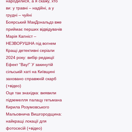
народилися, а я скажу, хто
ви: у травні – надійні, а у
грудні – чуйні
Боярський МакДональдз вже
приймає перших відвідувачів
Марія Капніст –
НЕЗВОРУШНА під вогнем
Кращі детективні серіали
2024 року: вибір редакції
Ефект “Вау!” У закинутій
сільській хаті на Київщині
заховано справжній скарб
(+відео)
Оце так знахідка: виявили
підземелля палацу гетьмана
Кирила Розумовського
Мальовнича Вишгородщина:
найкращі локації для
фотосесій (+відео)