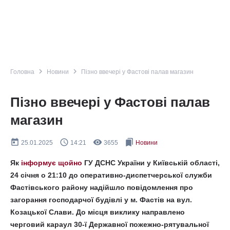
navigate_next
navigate_next
Головна
Новини
Пізно ввечері у Фастові палав магазин
Пізно ввечері у Фастові палав
магазин
today
query_builder
remove_red_eye
bookmarks
25.01.2025
14:21
3655
Новини
Як
інформує щойно
ГУ ДСНС України у Київській області,
24 січня о 21:10 до оперативно-диспетчерської служби
Фастівського району надійшло повідомлення про
загорання господарчої будівлі у м. Фастів на вул.
Козацької Слави. До місця виклику направлено
черговий караул 30-ї Державної пожежно-рятувальної