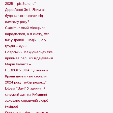
2025 – рік Зеленої
Дерев’яної Змії. Яким він
буде та чого чекати від
символу року?
Скажіть в який місяць ви
народилися, а я скажу, хто
ви: у травні – надійні, а у
грудні – чуйні
Боярський МакДональдз вже
приймає перших відвідувачів
Марія Капніст –
НЕЗВОРУШНА під вогнем
Кращі детективні серіали
2024 року: вибір редакції
Ефект “Вау!” У закинутій
сільській хаті на Київщині
заховано справжній скарб
(+відео)
Оце так знахідка: виявили