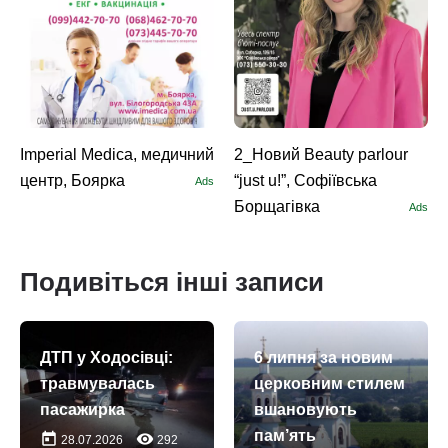
Imperial Medica, медичний
2_Новий Beauty parlour
центр, Боярка
“just u!”, Софіївська
Ads
Борщагівка
Ads
Подивіться інші записи
ДТП у Ходосівці:
6 липня за новим
травмувалась
церковним стилем
пасажирка
вшановують
пам’ять
today
remove_red_eye
28.07.2026
292