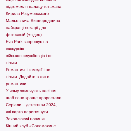
підземелля палацу гетьмана
Кирила Розумовського
Мальовнича Вишгородщина:
найкращі локації для
фотосесій (+відео)
Eva Park запрошує на
екскурсію
військовослужбовців і не
тільки
Романтичні комедії і не
тільки. Додайте в життя
романтики
У чому замочують насіння,
щоб воно краще проростало
Серіали – детективи 2024,
які варто пеpеглянути.
Захоплюючі новинки
Кінний клуб «Соломахине