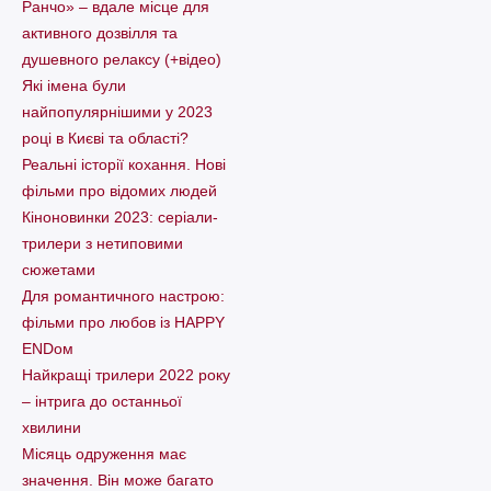
Ранчо» – вдале місце для
активного дозвілля та
душевного релаксу (+відео)
Які імена були
найпопулярнішими у 2023
році в Києві та області?
Реальні історії кохання. Нові
фільми про відомих людей
Кіноновинки 2023: серіали-
трилери з нетиповими
сюжетами
Для романтичного настрою:
фільми про любов із HAPPY
ENDом
Найкращі трилери 2022 року
– інтрига до останньої
хвилини
Місяць одруження має
значення. Він може багато