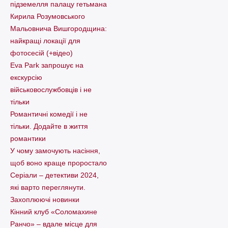
підземелля палацу гетьмана
Кирила Розумовського
Мальовнича Вишгородщина:
найкращі локації для
фотосесій (+відео)
Eva Park запрошує на
екскурсію
військовослужбовців і не
тільки
Романтичні комедії і не
тільки. Додайте в життя
романтики
У чому замочують насіння,
щоб воно краще проростало
Серіали – детективи 2024,
які варто пеpеглянути.
Захоплюючі новинки
Кінний клуб «Соломахине
Ранчо» – вдале місце для