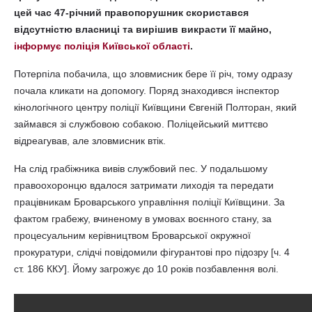
цей час 47-річний правопорушник скористався
відсутністю власниці та вирішив викрасти її майно,
інформує поліція Київської області
.
Потерпіла побачила, що зловмисник бере її річ, тому одразу
почала кликати на допомогу. Поряд знаходився інспектор
кінологічного центру поліції Київщини Євгеній Полторан, який
займався зі службовою собакою. Поліцейський миттєво
відреагував, але зловмисник втік.
На слід грабіжника вивів службовий пес. У подальшому
правоохоронцю вдалося затримати лиходія та передати
працівникам Броварського управління поліції Київщини. За
фактом грабежу, вчиненому в умовах воєнного стану, за
процесуальним керівництвом Броварської окружної
прокуратури, слідчі повідомили фігурантові про підозру [ч. 4
ст. 186 ККУ]. Йому загрожує до 10 років позбавлення волі.