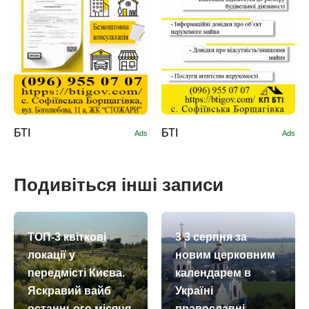
БТІ
БТІ
Ads
Ads
Подивіться інші записи
ТОП-3 квіткові
3 3 серпня за
локації у
новим церковним
передмісті Києва.
календарем в
Яскравий вайб
Україні
останнього місяця
православні