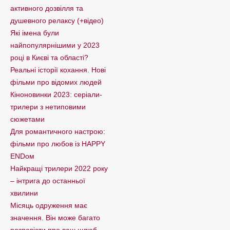
активного дозвілля та
душевного релаксу (+відео)
Які імена були
найпопулярнішими у 2023
році в Києві та області?
Реальні історії кохання. Нові
фільми про відомих людей
Кіноновинки 2023: серіали-
трилери з нетиповими
сюжетами
Для романтичного настрою:
фільми про любов із HAPPY
ENDом
Найкращі трилери 2022 року
– інтрига до останньої
хвилини
Місяць одруження має
значення. Він може багато
розповісти про ваш шлюб.