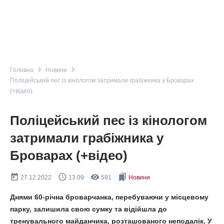
navigate_next
navigate_next
Головна
Новини
Поліцейський пес із кінологом затримали грабіжника у Броварах
(+відео)
Поліцейський пес із кінологом
затримали грабіжника у
Броварах (+відео)
today
query_builder
remove_red_eye
bookmarks
27.12.2022
13:09
591
Новини
Днями 60-річна броварчанка, перебуваючи у місцевому
парку, залишила свою сумку та відійшла до
тренувального майданчика, розташованого неподалік. У