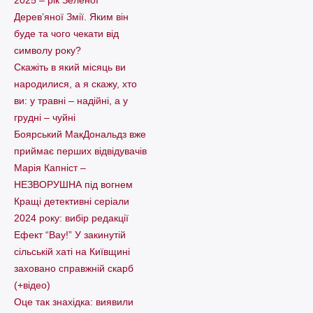
Дерев’яної Змії. Яким він
буде та чого чекати від
символу року?
Скажіть в який місяць ви
народилися, а я скажу, хто
ви: у травні – надійні, а у
грудні – чуйні
Боярський МакДональдз вже
приймає перших відвідувачів
Марія Капніст –
НЕЗВОРУШНА під вогнем
Кращі детективні серіали
2024 року: вибір редакції
Ефект “Вау!” У закинутій
сільській хаті на Київщині
заховано справжній скарб
(+відео)
Оце так знахідка: виявили