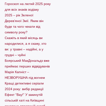
Гороскоп на лютий 2025 року
для всіх знаків зодіаку
2025 – рік Зеленої
Дерев’яної Змії. Яким він
буде та чого чекати від
символу року?
Скажіть в який місяць ви
народилися, а я скажу, хто
ви: у травні – надійні, а у
грудні – чуйні
Боярський МакДональдз вже
приймає перших відвідувачів
Марія Капніст –
НЕЗВОРУШНА під вогнем
Кращі детективні серіали
2024 року: вибір редакції
Ефект “Вау!” У закинутій
сільській хаті на Київщині
заховано справжній скарб