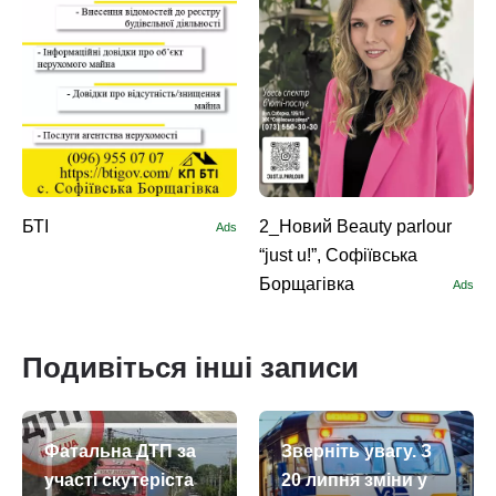
БТІ
2_Новий Beauty parlour
Ads
“just u!”, Софіївська
Борщагівка
Ads
Подивіться інші записи
Фатальна ДТП за
Зверніть увагу. З
участі скутеріста
20 липня зміни у