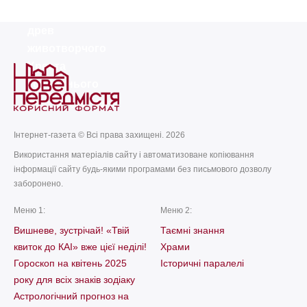
Винесення чесних
древ
животворчого
Хреста
Господнього
today
remove_red_eye
01.08.2026
56
Інтернет-газета © Всі права захищені. 2026
Використання матеріалів сайту і автоматизоване копіювання
інформації сайту будь-якими програмами без письмового дозволу
заборонено.
Меню 1:
Меню 2:
Вишневе, зустрічай! «Твій
Таємні знання
квиток до КАІ» вже цієї неділі!
Храми
Гороскоп на квітень 2025
Історичні паралелі
року для всіх знаків зодіаку
Астрологічний прогноз на