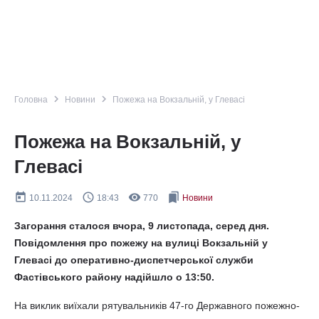
navigate_next
navigate_next
Головна
Новини
Пожежа на Вокзальній, у Глевасі
Пожежа на Вокзальній, у
Глевасі
today
query_builder
remove_red_eye
bookmarks
10.11.2024
18:43
770
Новини
Загорання сталося вчора, 9 листопада, серед дня.
Повідомлення про пожежу на вулиці Вокзальній у
Глевасі до оперативно-диспетчерської служби
Фастівського району надійшло о 13:50.
На виклик виїхали рятувальників 47-го Державного пожежно-