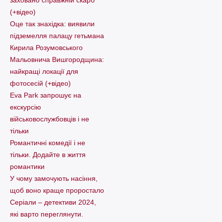
(+відео)
Оце так знахідка: виявили
підземелля палацу гетьмана
Кирила Розумовського
Мальовнича Вишгородщина:
найкращі локації для
фотосесій (+відео)
Eva Park запрошує на
екскурсію
військовослужбовців і не
тільки
Романтичні комедії і не
тільки. Додайте в життя
романтики
У чому замочують насіння,
щоб воно краще проростало
Серіали – детективи 2024,
які варто пеpеглянути.