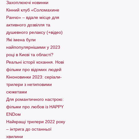
Захоплюючі новинки
Кінний клуб «Соломахине
Ранчо» – вдале місце для
активного дозвілля та
душевного релаксу (+відео)
Які імена були
найпопулярнішими у 2023
році в Києві та області?
Реальні історії кохання. Нові
фільми про відомих людей
Кіноновинки 2023: серіали-
трилери з нетиповими
сюжетами
Для романтичного настрою:
фільми про любов із HAPPY
ENDом
Найкращі трилери 2022 року
– інтрига до останньої
хвилини