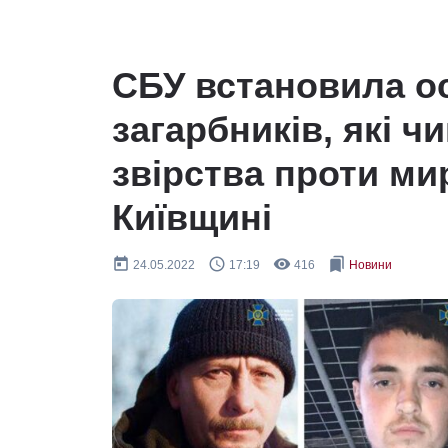
СБУ встановила ос
загарбників, які 
звірства проти ми
Київщині
today
query_builder
remove_red_eye
bookmarks
24.05.2022
17:19
416
Новини