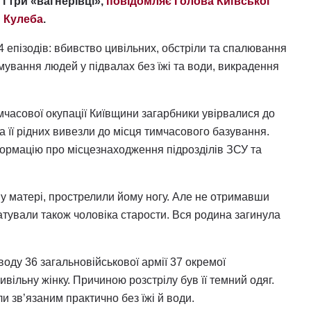
і три «вагнерівці»,
повідомляє Голова Київської
й Кулеба
.
 епізодів: вбивство цивільних, обстріли та спалювання
мування людей у підвалах без їжі та води, викрадення
мчасової окупації Київщини загарбники увірвалися до
 її рідних вивезли до місця тимчасового базування.
ормацію про місцезнаходження підрозділів ЗСУ та
у матері, прострелили йому ногу. Але не отримавши
Катували також чоловіка старости. Вся родина загинула
воду 36 загальновійськової армії 37 окремої
вільну жінку. Причиною розстрілу був її темний одяг.
и зв’язаним практично без їжі й води.