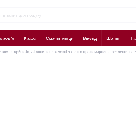
оров’я
Краса
Смачні місця
Вікенд
Шопінг
Та
ьких загарбників, які чинили невимовні звірства проти мирного населення на 