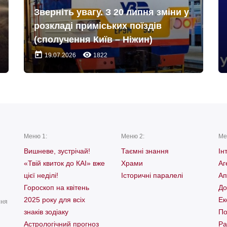
Зверніть увагу. З 20 липня зміни у
розкладі приміських поїздів
(сполучення Київ – Ніжин)
today
remove_red_eye
19.07.2026
1822
Меню 1:
Меню 2:
Ме
Вишневе, зустрічай!
Таємні знання
Ін
«Твій квиток до КАІ» вже
Храми
Аг
цієї неділі!
Історичні паралелі
Ап
Гороскоп на квітень
До
2025 року для всіх
Ек
ння
знаків зодіаку
По
Астрологічний прогноз
Ра