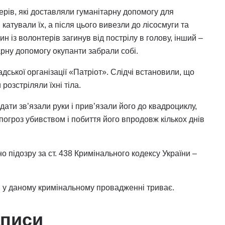
рів, які доставляли гуманітарну допомогу для
атували їх, а після цього вивезли до лісосмуги та
ин із волонтерів загинув від пострілу в голову, інший –
арну допомогу окупанти забрали собі.
ської організації «Патріот». Слідчі встановили, що
розстріляли їхні тіла.
ти зв’язали руки і прив’язали його до квадроциклу,
 погроз убивством і побиття його впродовж кількох днів
 підозру за ст. 438 Кримінального кодексу України –
 у даному кримінальному провадженні триває.
аписи