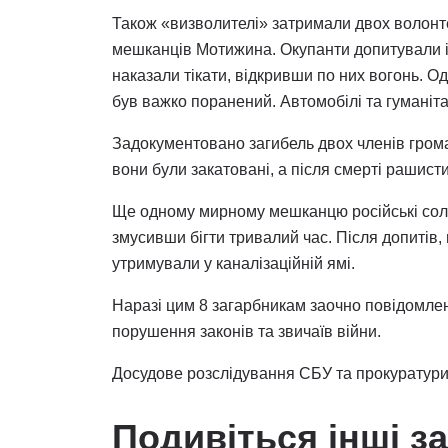
Також «визволителі» затримали двох волонте
мешканців Мотижина. Окупанти допитували і к
наказали тікати, відкривши по них вогонь. Од
був важко поранений. Автомобілі та гуманіт
Задокументовано загибель двох членів громад
вони були закатовані, а після смерті рашисти 
Ще одному мирному мешканцю російські солда
змусивши бігти тривалий час. Після допитів,
утримували у каналізаційній ямі.
Наразі цим 8 загарбникам заочно повідомлено
порушення законів та звичаїв війни.
Досудове розслідування СБУ та прокуратури
Подивіться інші з