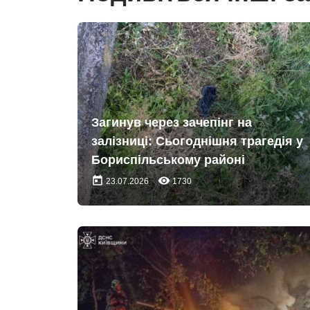
Загинув через зачепінг на
залізниці: Сьогоднішня трагедія у
Бориспільському районі
today
remove_red_eye
23.07.2026
1730