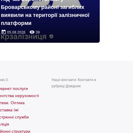
Броварському районі загиблих
виявили на території залізничної
платформи
today
remove_red_eye
05.08.2026
39
ню 3:
Наші контакти: Контакти в
рубриці Довідник:
тернет послуги
ентства нерухомості
теки. Оптика
ставка їжі
стренні служби
ліція
йонні структури