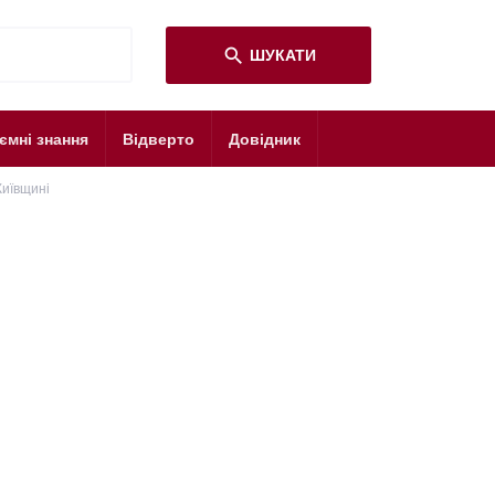
search
ШУКАТИ
ємні знання
Відверто
Довідник
Київщині