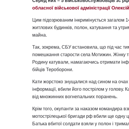
Серед них – 5 військовослужбовців зс рф 
обласної військової адміністрації Олексі
Цим підозрюваним інкримінується загалом 14
житлових будинків, полон, катування та утри
майна.
Так, зокрема, СБУ встановила, що під час ти
помешкання старости села Мотижин. Жінку та
Родину катували, намагаючись отримати інф
бійців Тероборони.
Кати жорстоко знущалися над сином на очах 
інформації, вбили його пострілом у голову. 
від множинних вогнепальних поранень.
Крім того, окупанти за наказом командира вз
мотострілецької бригади рф вбили ще одну ци
Батька вбитої солдати взяли у полон і тримал