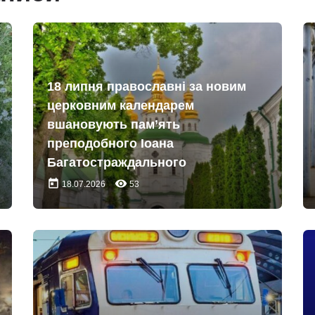
18 липня православні за новим
церковним календарем
вшановують пам’ять
преподобного Іоана
Багатостраждального
today
remove_red_eye
18.07.2026
53