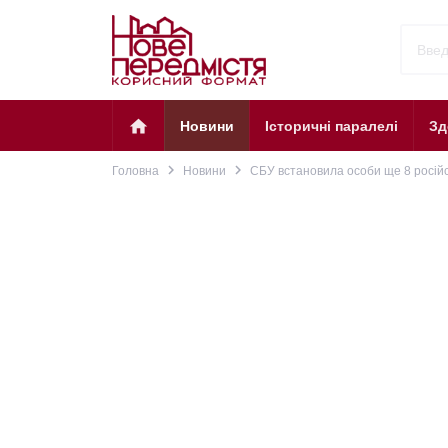
home
Новини
Історичні паралелі
Зд
navigate_next
navigate_next
Головна
Новини
СБУ встановила особи ще 8 російс