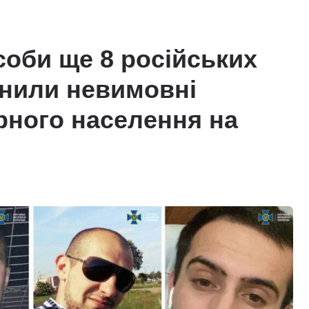
оби ще 8 російських
чинили невимовні
рного населення на