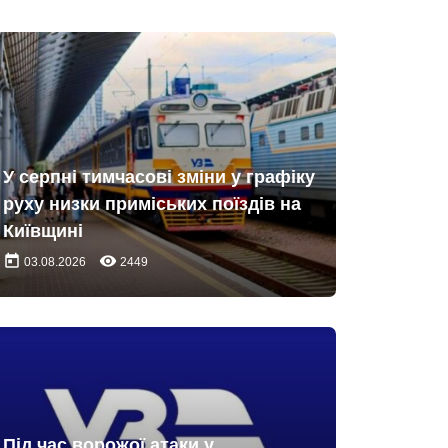
У серпні тимчасові зміни у графіку
руху низки приміських поїздів на
Київщині
today
remove_red_eye
03.08.2026
2449
Під час ворожої атаки у