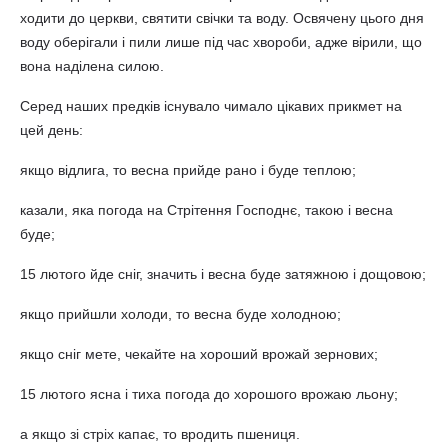
ходити до церкви, святити свічки та воду. Освячену цього дня
воду оберігали і пили лише під час хвороби, адже вірили, що
вона наділена силою.
Серед наших предків існувало чимало цікавих прикмет на
цей день:
якщо відлига, то весна прийде рано і буде теплою;
казали, яка погода на Стрітення Господнє, такою і весна
буде;
15 лютого йде сніг, значить і весна буде затяжною і дощовою;
якщо прийшли холоди, то весна буде холодною;
якщо сніг мете, чекайте на хороший врожай зернових;
15 лютого ясна і тиха погода до хорошого врожаю льону;
а якщо зі стріх капає, то вродить пшениця.