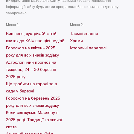
Використання матеріалів сайту і автоматизоване копіювання
інформації сайту будь-якими програмами без письмового дозволу
заборонено.
Меню 1:
Меню 2:
Вишневе, зустрічай! «Твій
Таємні знання
квиток до КАІ» вже цієї неділі!
Храми
Гороскоп на квітень 2025
Історичні паралелі
року для всіх знаків зодіаку
Астрологічний прогноз на
тиждень, 24 – 30 березня
2025 року
Що зробити на городі та в
саду у березні
Гороскоп на березень 2025
року для всіх знаків зодіаку
Коли святкуємо Масляну в
2025 році. Традиції та звичаї
свята