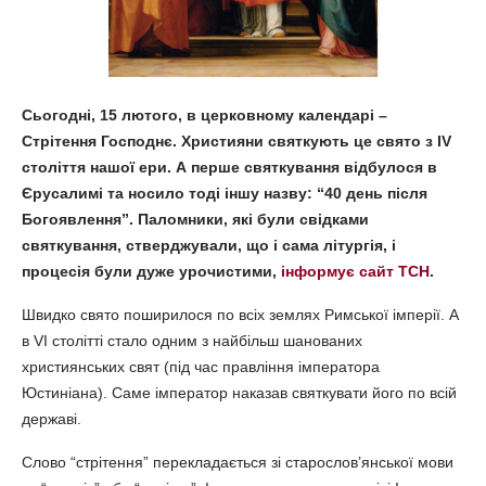
Сьогодні, 15 лютого, в церковному календарі –
Стрітення Господнє. Християни святкують це свято з IV
століття нашої ери. А перше святкування відбулося в
Єрусалимі та носило тоді іншу назву: “40 день після
Богоявлення”. Паломники, які були свідками
святкування, стверджували, що і сама літургія, і
процесія були дуже урочистими,
інформує сайт ТСН
.
Швидко свято поширилося по всіх землях Римської імперії. А
в VI столітті стало одним з найбільш шанованих
християнських свят (під час правління імператора
Юстиніана). Саме імператор наказав святкувати його по всій
державі.
Слово “стрітення” перекладається зі старослов’янської мови