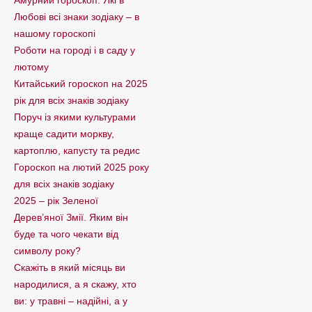
Амурний гороскоп. Які в
Любові всі знаки зодіаку – в
нашому гороскопі
Pоботи на городі і в саду у
лютому
Китайський гороскоп на 2025
рік для всіх знаків зодіаку
Поруч із якими культурами
краще садити моркву,
картоплю, капусту та редис
Гороскоп на лютий 2025 року
для всіх знаків зодіаку
2025 – рік Зеленої
Дерев’яної Змії. Яким він
буде та чого чекати від
символу року?
Скажіть в який місяць ви
народилися, а я скажу, хто
ви: у травні – надійні, а у