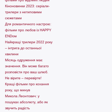
фільми про відомих людей
Кіноновинки 2023: серіали-
трилери з нетиповими
сюжетами
Для романтичного настрою:
фільми про любов із HAPPY
ENDом
Найкращі трилери 2022 року
– інтрига до останньої
хвилини
Місяць одруження має
значення. Він може багато
розповісти про ваш шлюб.
Не вірите – перевірте!
Кращі фільми про кохання
року, що минув
Микола Леонтович: у
пошуках абсолюту, або як
звучить радість