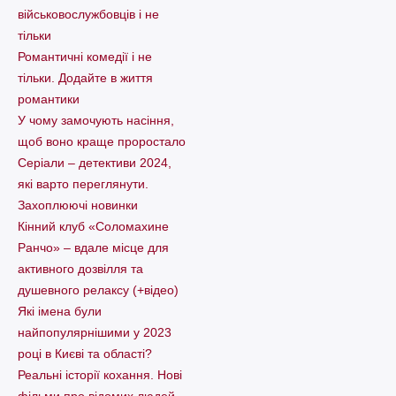
військовослужбовців і не
тільки
Романтичні комедії і не
тільки. Додайте в життя
романтики
У чому замочують насіння,
щоб воно краще проростало
Серіали – детективи 2024,
які варто пеpеглянути.
Захоплюючі новинки
Кінний клуб «Соломахине
Ранчо» – вдале місце для
активного дозвілля та
душевного релаксу (+відео)
Які імена були
найпопулярнішими у 2023
році в Києві та області?
Реальні історії кохання. Нові