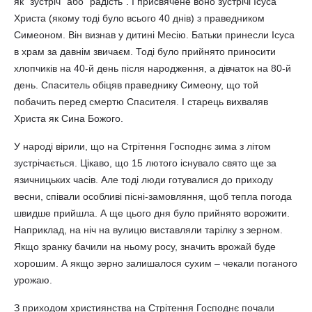
як “зустріч” або “радість”. І присвячене воно зустрічі Ісуса
Христа (якому тоді було всього 40 днів) з праведником
Симеоном. Він визнав у дитині Месію. Батьки принесли Ісуса
в храм за давнім звичаєм. Тоді було прийнято приносити
хлопчиків на 40-й день після народження, а дівчаток на 80-й
день. Спаситель обіцяв праведнику Симеону, що той
побачить перед смертю Спасителя. І старець вихваляв
Христа як Сина Божого.
У народі вірили, що на Стрітення Господнє зима з літом
зустрічається. Цікаво, що 15 лютого існувало свято ще за
язичницьких часів. Але тоді люди готувалися до приходу
весни, співали особливі пісні-замовляння, щоб тепла погода
швидше прийшла. А ще цього дня було прийнято ворожити.
Наприклад, на ніч на вулицю виставляли тарілку з зерном.
Якщо зранку бачили на ньому росу, значить врожай буде
хорошим. А якщо зерно залишалося сухим – чекали поганого
урожаю.
З приходом християнства на Стрітення Господнє почали