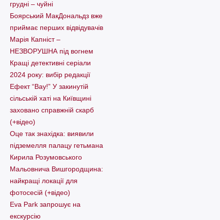
грудні – чуйні
Боярський МакДональдз вже
приймає перших відвідувачів
Марія Капніст –
НЕЗВОРУШНА під вогнем
Кращі детективні серіали
2024 року: вибір редакції
Ефект “Вау!” У закинутій
сільській хаті на Київщині
заховано справжній скарб
(+відео)
Оце так знахідка: виявили
підземелля палацу гетьмана
Кирила Розумовського
Мальовнича Вишгородщина:
найкращі локації для
фотосесій (+відео)
Eva Park запрошує на
екскурсію