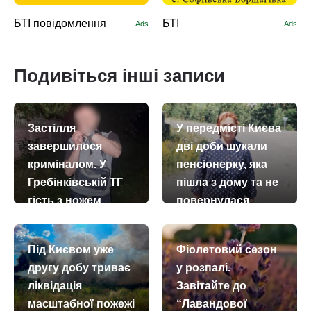
БТІ повідомлення
БТІ
Ads
Ads
Подивіться інші записи
Застілля
У передмісті Києва
завершилося
дві доби шукали
криміналом. У
пенсіонерку, яка
Гребінківській ТГ
пішла з дому та не
гість з ножем
повернулася
накинувся на
today
remove_red_eye
27.07.2026
204
господаря
Під Києвом уже
Фіолетовий сезон
today
remove_red_eye
14.07.2026
2534
другу добу триває
у розпалі.
ліквідація
Завітайте до
масштабної пожежі
“Лавандової