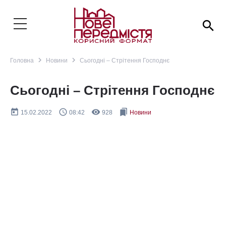
search
navigate_next
navigate_next
Головна
Новини
Сьогодні – Стрітення Господнє
Сьогодні – Стрітення Господнє
today
query_builder
remove_red_eye
bookmarks
15.02.2022
08:42
928
Новини