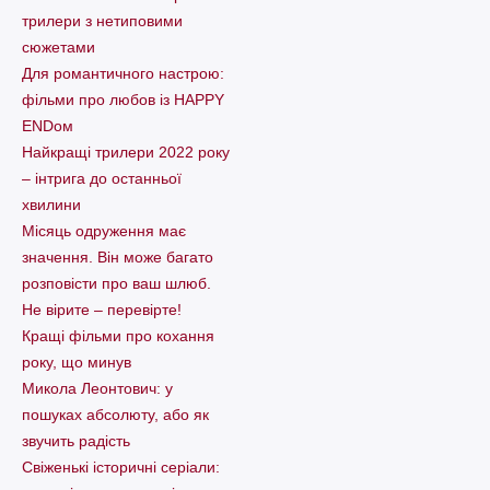
трилери з нетиповими
сюжетами
Для романтичного настрою:
фільми про любов із HAPPY
ENDом
Найкращі трилери 2022 року
– інтрига до останньої
хвилини
Місяць одруження має
значення. Він може багато
розповісти про ваш шлюб.
Не вірите – перевірте!
Кращі фільми про кохання
року, що минув
Микола Леонтович: у
пошуках абсолюту, або як
звучить радість
Свіженькі історичні серіали: