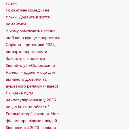
тільки
Романтичні комедії і не
тільки. Додайте в життя
романтики
У чому замочують насіння,
щоб воно краще проростало
Серіали – детективи 2024,
які варто пеpеглянути.
Захоплюючі новинки
Кінний клуб «Соломахине
Ранчо» – вдале місце для
активного дозвілля та
душевного релаксу (+відео)
Які імена були
найпопулярнішими у 2023
році в Києві та області?
Реальні історії кохання. Нові
фільми про відомих людей
Кіноновинки 2023: серіали-