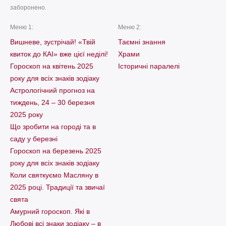
заборонено.
Меню 1:
Меню 2:
Вишневе, зустрічай! «Твій
Таємні знання
квиток до КАІ» вже цієї неділі!
Храми
Гороскоп на квітень 2025
Історичні паралелі
року для всіх знаків зодіаку
Астрологічний прогноз на
тиждень, 24 – 30 березня
2025 року
Що зробити на городі та в
саду у березні
Гороскоп на березень 2025
року для всіх знаків зодіаку
Коли святкуємо Масляну в
2025 році. Традиції та звичаї
свята
Амурний гороскоп. Які в
Любові всі знаки зодіаку – в