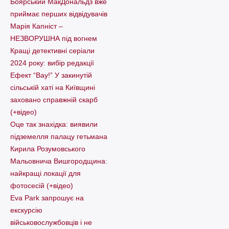
Боярський МакДональдз вже
приймає перших відвідувачів
Марія Капніст –
НЕЗВОРУШНА під вогнем
Кращі детективні серіали
2024 року: вибір редакції
Ефект “Вау!” У закинутій
сільській хаті на Київщині
заховано справжній скарб
(+відео)
Оце так знахідка: виявили
підземелля палацу гетьмана
Кирила Розумовського
Мальовнича Вишгородщина:
найкращі локації для
фотосесій (+відео)
Eva Park запрошує на
екскурсію
військовослужбовців і не