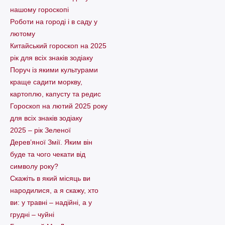
нашому гороскопі
Pоботи на городі і в саду у
лютому
Китайський гороскоп на 2025
рік для всіх знаків зодіаку
Поруч із якими культурами
краще садити моркву,
картоплю, капусту та редис
Гороскоп на лютий 2025 року
для всіх знаків зодіаку
2025 – рік Зеленої
Дерев’яної Змії. Яким він
буде та чого чекати від
символу року?
Скажіть в який місяць ви
народилися, а я скажу, хто
ви: у травні – надійні, а у
грудні – чуйні