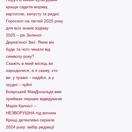
краще садити моркву,
картоплю, капусту та редис
Гороскоп на лютий 2025 року
для всіх знаків зодіаку
2025 – рік Зеленої
Дерев’яної Змії. Яким він
буде та чого чекати від
символу року?
Скажіть в який місяць ви
народилися, а я скажу, хто
ви: у травні – надійні, а у
грудні – чуйні
Боярський МакДональдз вже
приймає перших відвідувачів
Марія Капніст –
НЕЗВОРУШНА під вогнем
Кращі детективні серіали
2024 року: вибір редакції