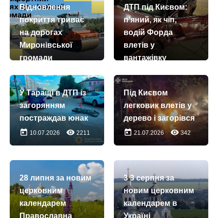
Відновлення
ДТП під Києвом:
покриття триває
п’яний, як чіп,
на дорогах
водій Форда
Миронівської
влетів у
громади
вантажівку
today
remove_red_eye
today
remove_red_eye
26.07.2026
56
07.08.2026
105
У Таращі в ДТП із
Під Києвом
загорянням
легковик влетів у
постраждав юнак
дерево і загорівся
today
remove_red_eye
today
remove_red_eye
10.07.2026
2211
21.07.2026
342
28 липня за новим
3 3 серпня за
церковним
новим церковним
календарем
календарем в
Православна
Україні