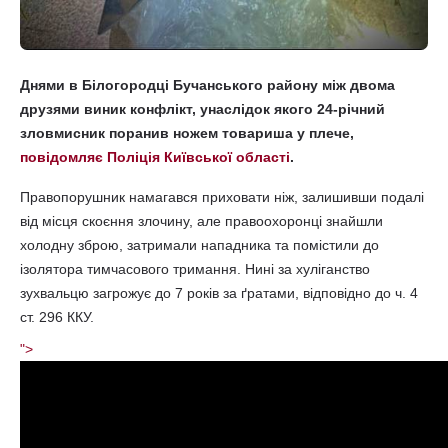
Днями в Білогородці Бучанського району між двома
друзями виник конфлікт, унаслідок якого 24-річний
зловмисник поранив ножем товариша у плече,
повідомляє Поліція Київської області
.
Правопорушник намагався приховати ніж, залишивши подалі
від місця скоєння злочину, але правоохоронці знайшли
холодну зброю, затримали нападника та помістили до
ізолятора тимчасового тримання. Нині за хуліганство
зухвальцю загрожує до 7 років за ґратами, відповідно до ч. 4
ст. 296 ККУ.
">