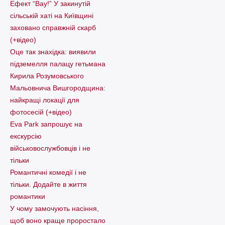
Ефект “Вау!” У закинутій
сільській хаті на Київщині
заховано справжній скарб
(+відео)
Оце так знахідка: виявили
підземелля палацу гетьмана
Кирила Розумовського
Мальовнича Вишгородщина:
найкращі локації для
фотосесій (+відео)
Eva Park запрошує на
екскурсію
військовослужбовців і не
тільки
Романтичні комедії і не
тільки. Додайте в життя
романтики
У чому замочують насіння,
щоб воно краще проростало