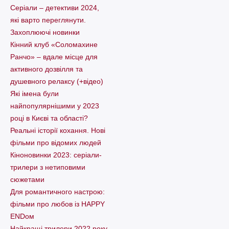
Серіали – детективи 2024,
які варто пеpеглянути.
Захоплюючі новинки
Кінний клуб «Соломахине
Ранчо» – вдале місце для
активного дозвілля та
душевного релаксу (+відео)
Які імена були
найпопулярнішими у 2023
році в Києві та області?
Реальні історії кохання. Нові
фільми про відомих людей
Кіноновинки 2023: серіали-
трилери з нетиповими
сюжетами
Для романтичного настрою:
фільми про любов із HAPPY
ENDом
Найкращі трилери 2022 року