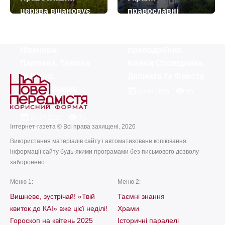
церква вшановує
православні
пам’ять апостолів
вшановують
із 70-ти – Прохора,
пам’ять
Ніканора,
преподобних
Пармена, Тимона
Ісаакія Сповідника,
та інших
Далмата та Фавста
послідовників
today
remove_red_eye
03.08.2026
45
Христа
today
remove_red_eye
28.07.2026
71
Інтернет-газета © Всі права захищені. 2026
Використання матеріалів сайту і автоматизоване копіювання
інформації сайту будь-якими програмами без письмового дозволу
заборонено.
Меню 1:
Меню 2:
Вишневе, зустрічай! «Твій
Таємні знання
квиток до КАІ» вже цієї неділі!
Храми
Гороскоп на квітень 2025
Історичні паралелі