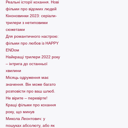
Реальні історії кохання. Нові
фільми про відомих людей
Кіноновинки 2023: серіали-
трилери з нетиповими
сюжетами
Для романтичного настрою:
фільми про любов із HAPPY
ENDом
Найкращі трилери 2022 року
– інтрига до останньої
хвилини
Місяць одруження має
значення. Він може багато
розповісти про ваш шлюб.
Не вірите – перевірте!
Кращі фільми про кохання
року, що минув
Микола Леонтович: у
пошуках абсолюту, або як