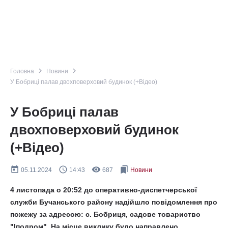
navigate_next
navigate_next
Головна
Новини
У Бобриці палав двохповерховий будинок (+Відео)
У Бобриці палав
двохповерховий будинок
(+Відео)
today
query_builder
remove_red_eye
bookmarks
05.11.2024
14:43
687
Новини
4 листопада о 20:52 до оперативно-диспетчерської
служби Бучанського району надійшло повідомлення про
пожежу за адресою: с. Бобриця, садове товариство
"Іподром". На місце виклику було направлено