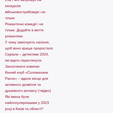
екскурсію
військовослужбовців і не
тільки
Романтичні комедії і не
тільки. Додайте в життя
романтики
У чому замочують насіння,
щоб воно краще проростало
Серіали – детективи 2024,
які варто пеpеглянути.
Захоплюючі новинки
Кінний клуб «Соломахине
Ранчо» – вдале місце для
активного дозвілля та
душевного релаксу (+відео)
Які імена були
найпопулярнішими у 2023
році в Києві та області?