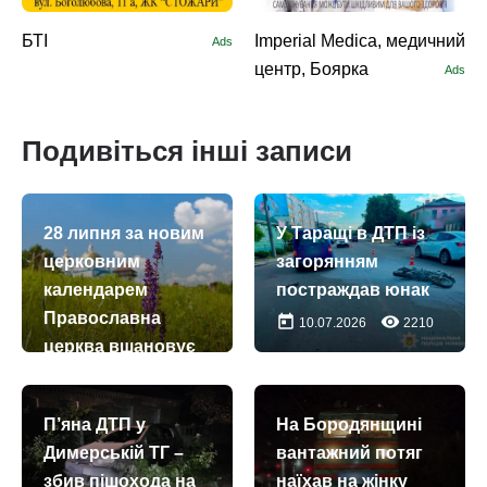
БТІ
Imperial Medica, медичний
Ads
центр, Боярка
Ads
Подивіться інші записи
28 липня за новим
У Таращі в ДТП із
церковним
загорянням
календарем
постраждав юнак
Православна
today
remove_red_eye
10.07.2026
2210
церква вшановує
пам’ять апостолів
із 70-ти – Прохора,
П’яна ДТП у
На Бородянщині
Ніканора,
Димерській ТГ –
вантажний потяг
Пармена, Тимона
збив пішохода на
наїхав на жінку