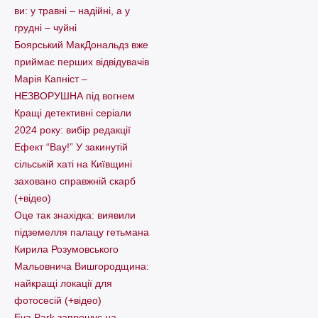
ви: у травні – надійні, а у
грудні – чуйні
Боярський МакДональдз вже
приймає перших відвідувачів
Марія Капніст –
НЕЗВОРУШНА під вогнем
Кращі детективні серіали
2024 року: вибір редакції
Ефект “Вау!” У закинутій
сільській хаті на Київщині
заховано справжній скарб
(+відео)
Оце так знахідка: виявили
підземелля палацу гетьмана
Кирила Розумовського
Мальовнича Вишгородщина:
найкращі локації для
фотосесій (+відео)
Eva Park запрошує на