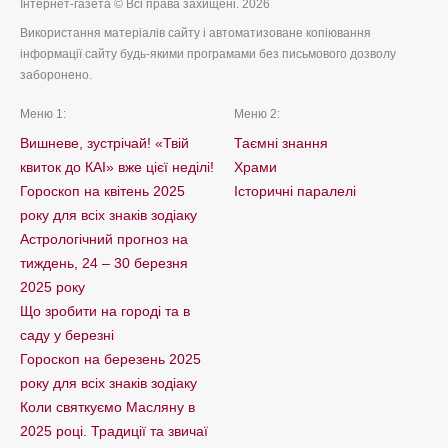
Інтернет-газета © Всі права захищені. 2026
Використання матеріалів сайту і автоматизоване копіювання
інформації сайту будь-якими програмами без письмового дозволу
заборонено.
Меню 1:
Меню 2:
Вишневе, зустрічай! «Твій
Таємні знання
квиток до КАІ» вже цієї неділі!
Храми
Гороскоп на квітень 2025
Історичні паралелі
року для всіх знаків зодіаку
Астрологічний прогноз на
тиждень, 24 – 30 березня
2025 року
Що зробити на городі та в
саду у березні
Гороскоп на березень 2025
року для всіх знаків зодіаку
Коли святкуємо Масляну в
2025 році. Традиції та звичаї