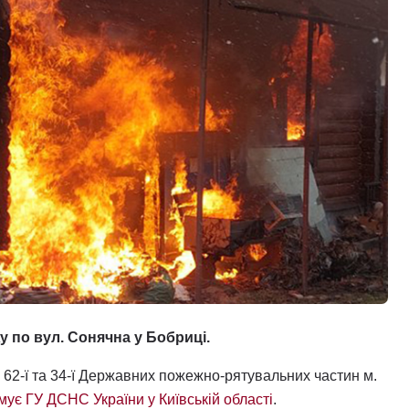
 по вул. Сонячна у Бобриці.
 62-ї та 34-ї Державних пожежно-рятувальних частин м.
мує ГУ ДСНС України у Київській області
.