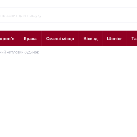
оров’я
Краса
Смачні місця
Вікенд
Шопінг
Та
ний житловий будинок