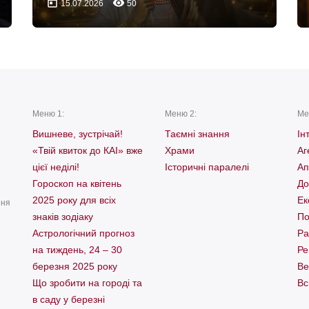
today
remove_red_eye
15.07.2026
50
Меню 1:
Меню 2:
Ме
Вишневе, зустрічай!
Таємні знання
Ін
«Твій квиток до КАІ» вже
Храми
Аг
цієї неділі!
Історичні паралелі
Ап
Гороскоп на квітень
До
2025 року для всіх
Ек
ння
знаків зодіаку
По
Астрологічний прогноз
Ра
на тиждень, 24 – 30
Ре
березня 2025 року
Ве
Що зробити на городі та
Вс
в саду у березні