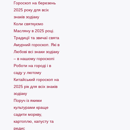
Гороскоп на березень
2025 року для всіх
знаків зодіаку
Коли святкуємо
Масляну в 2025 році.
Традиції та звичаї свята
Амурний гороскоп. Які в
Любові всі знаки зодіаку
– в нашому гороскопі
Pоботи на городі і в
саду у лютому
Китайський гороскоп на
2025 рік для всіх знаків
зодіаку
Поруч із якими
культурами краще
садити моркву,
картоплю, капусту та
редис