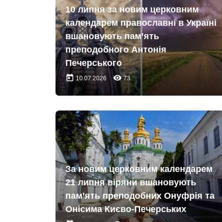
10 липня за новим церковним
календарем православні в Україні
вшановують пам’ять
преподобного Антонія
Печерського
today
remove_red_eye
10.07.2026
73
За новим церковним календарем
21 липня віряни вшановують
пам’ять преподобних Онуфрія та
Онісима Києво-Печерських