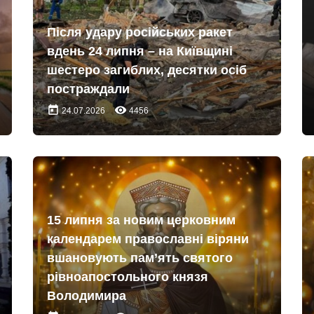
Після удару російських ракет
вдень 24 липня – на Київщині
шестеро загиблих, десятки осіб
постраждали
today
remove_red_eye
24.07.2026
4456
15 липня за новим церковним
календарем православні віряни
вшановують пам’ять святого
рівноапостольного князя
Володимира