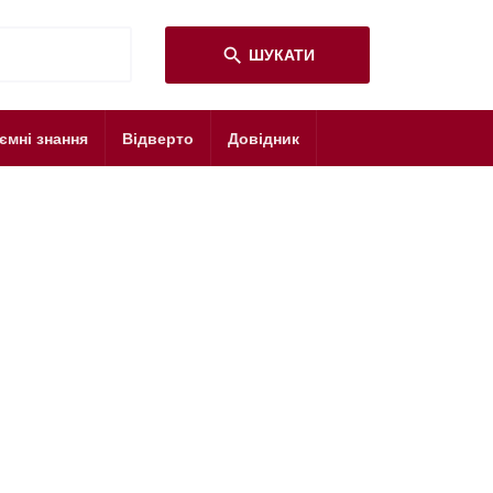
search
ШУКАТИ
ємні знання
Відверто
Довідник