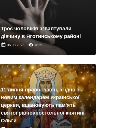
Троє чоловіків згвалтували
дівчину в Яготинському районі
today
remove_red_eye
06.08.2026
1839
11 липня православні, згідно з
новим календарем Української
церкви, вшановують пам’ять
святої рівноапостольної княгині
Ольги