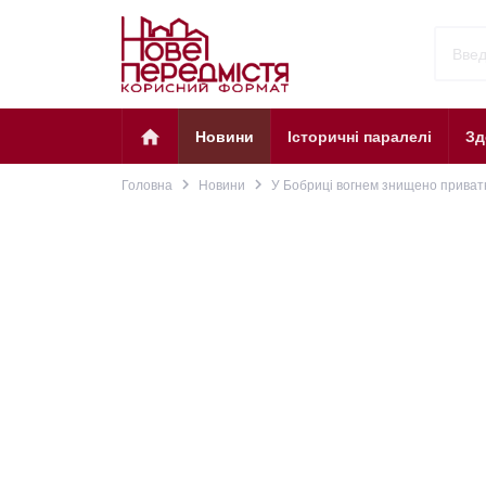
home
Новини
Історичні паралелі
Зд
navigate_next
navigate_next
Головна
Новини
У Бобриці вогнем знищено приват