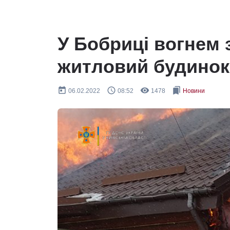
У Бобриці вогнем
житловий будинок
today
query_builder
remove_red_eye
bookmarks
06.02.2022
08:52
1478
Новини