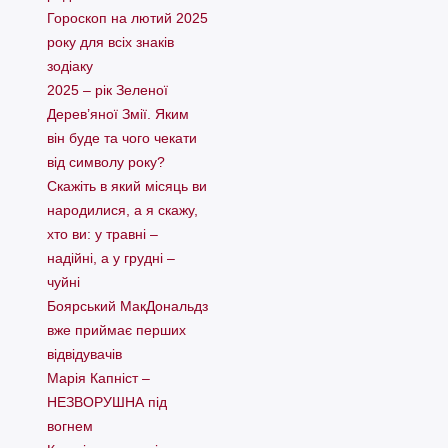
Гороскоп на лютий 2025
року для всіх знаків
зодіаку
2025 – рік Зеленої
Дерев’яної Змії. Яким
він буде та чого чекати
від символу року?
Скажіть в який місяць ви
народилися, а я скажу,
хто ви: у травні –
надійні, а у грудні –
чуйні
Боярський МакДональдз
вже приймає перших
відвідувачів
Марія Капніст –
НЕЗВОРУШНА під
вогнем