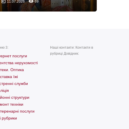
today
remove_red_eye
11.07.2026
69
ню 3:
Наші контакти: Контакти в
рубриці Довідник:
тернет послуги
ентства нерухомості
теки. Оптика
ставка їжі
стренні служби
ліція
йонні структури
монт техніки
теренарні послуги
і рубрики