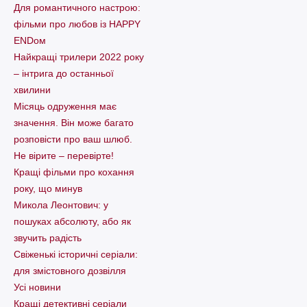
Для романтичного настрою:
фільми про любов із HAPPY
ENDом
Найкращі трилери 2022 року
– інтрига до останньої
хвилини
Місяць одруження має
значення. Він може багато
розповісти про ваш шлюб.
Не вірите – перевірте!
Кращі фільми про кохання
року, що минув
Микола Леонтович: у
пошуках абсолюту, або як
звучить радість
Свіженькі історичні серіали:
для змістовного дозвілля
Усі новини
Кращі детективні серіали