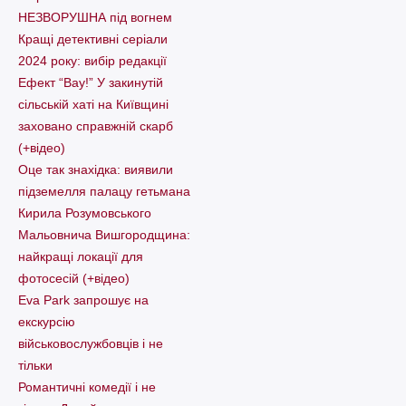
НЕЗВОРУШНА під вогнем
Кращі детективні серіали
2024 року: вибір редакції
Ефект “Вау!” У закинутій
сільській хаті на Київщині
заховано справжній скарб
(+відео)
Оце так знахідка: виявили
підземелля палацу гетьмана
Кирила Розумовського
Мальовнича Вишгородщина:
найкращі локації для
фотосесій (+відео)
Eva Park запрошує на
екскурсію
військовослужбовців і не
тільки
Романтичні комедії і не