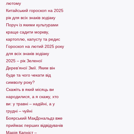
лютому
Китайський гороскоп на 2025
рік для всіх знаків зодіаку
Поруч із якими культурами
краще садити моркву,
картоплю, капусту та редис
Гороскоп на лютий 2025 року
для всіх знаків зодіаку
2025 – рік Зеленої
Дерев’яної Змії. Яким він
буде та чого чекати від
символу року?
Скажіть в який місяць ви
народилися, а я скажу, хто
ви: у травні – надійні, а у
грудні – чуйні
Боярський МакДональдз вже
приймає перших відвідувачів
Марія Капніст –