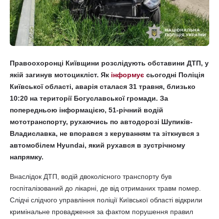
Правоохоронці Київщини розслідують обставини ДТП, у
якій загинув мотоцикліст. Як
інформує
сьогодні Поліція
Київської області, аварія сталася 31 травня, близько
10:20 на території Богуславської громади. За
попередньою інформацією, 51-річний водій
мототранспорту, рухаючись по автодорозі Шупиків-
Владиславка, не впорався з керуванням та зіткнувся з
автомобілем Hyundai, який рухався в зустрічному
напрямку.
Внаслідок ДТП, водій двоколісного транспорту був
госпіталізований до лікарні, де від отриманих травм помер.
Слідчі слідчого управління поліції Київської області відкрили
кримінальне провадження за фактом порушення правил