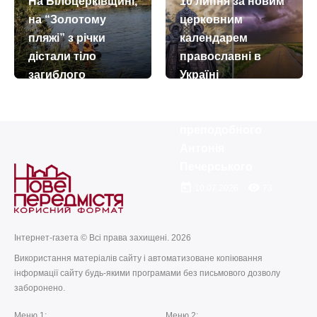
На Білоцерківщині,
10 липня за новим
на “Золотому
церковним
пляжі” з річки
календарем
дістали тіло
православні в
загиблого
Україні
вшановують
today
remove_red_eye
03.08.2026
103
пам’ять
преподобного
Антонія
Печерського
today
remove_red_eye
10.07.2026
73
Інтернет-газета © Всі права захищені. 2026
Використання матеріалів сайту і автоматизоване копіювання
інформації сайту будь-якими програмами без письмового дозволу
заборонено.
Меню 1:
Меню 2: