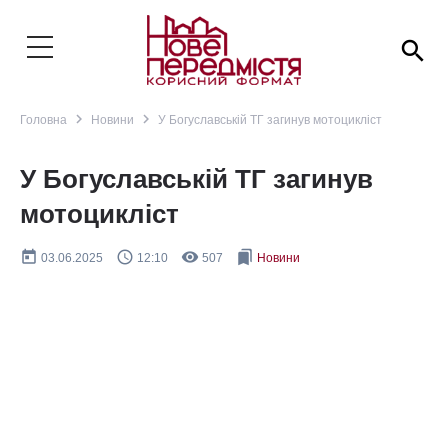
search
navigate_next
navigate_next
Головна
Новини
У Богуславській ТГ загинув мотоцикліст
У Богуславській ТГ загинув
мотоцикліст
today
query_builder
remove_red_eye
bookmarks
03.06.2025
12:10
507
Новини