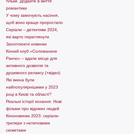
тільки. Додайте в життя
романтики
У чому замочують насіння,
щоб воно краще проростало
Серіали – детективи 2024,
які варто пеpеглянути.
Захоплюючі новинки
Кінний клуб «Соломахине
Ранчо» – вдале місце для
активного дозвілля та
душевного релаксу (+відео)
Які імена були
найпопулярнішими у 2023
році в Києві та області?
Реальні історії кохання. Нові
фільми про відомих людей
Кіноновинки 2023: серіали-
трилери з нетиповими
сюжетами