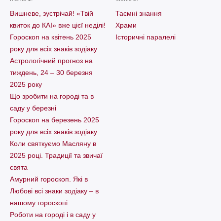
Вишневе, зустрічай! «Твій
Таємні знання
квиток до КАІ» вже цієї неділі!
Храми
Гороскоп на квітень 2025
Історичні паралелі
року для всіх знаків зодіаку
Астрологічний прогноз на
тиждень, 24 – 30 березня
2025 року
Що зробити на городі та в
саду у березні
Гороскоп на березень 2025
року для всіх знаків зодіаку
Коли святкуємо Масляну в
2025 році. Традиції та звичаї
свята
Амурний гороскоп. Які в
Любові всі знаки зодіаку – в
нашому гороскопі
Pоботи на городі і в саду у