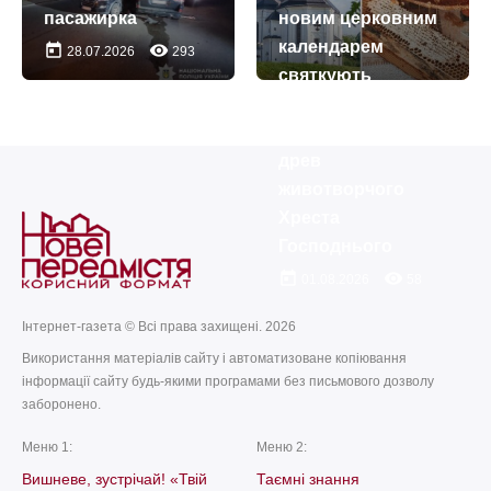
пасажирка
новим церковним
календарем
today
remove_red_eye
28.07.2026
293
святкують
Медовий Спас –
Винесення чесних
древ
животворчого
Хреста
Господнього
today
remove_red_eye
01.08.2026
58
Інтернет-газета © Всі права захищені. 2026
Використання матеріалів сайту і автоматизоване копіювання
інформації сайту будь-якими програмами без письмового дозволу
заборонено.
Меню 1:
Меню 2:
Вишневе, зустрічай! «Твій
Таємні знання