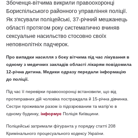
Збоченця-вітчима викрили правоохоронці
Бориспільського районного управління поліції.
Як з'ясували поліцейські, 37-річний мешканець
області протягом року систематично вчиняв
сексуальне насильство стосовно своїх
неповнолітніх падчерок.
Про випадки насилля з боку вітчима під час лікування в
одному з медичних закладів області лікарям повідомила
12-річна дитина. Медики одразу передали інформацію
до поліції.
Під час її перевірки правоохоронці встановили, що від
протиправних дій чоловіка постраждала й 15-річна дівчинка.
Сестри проживали разом із підозрюваним та матір’ю в
одному будинку,
інформує
Поліція Київщини.
Поліцейські затримали фігуранта у порядку статті 208
Кримінального процесуального кодексу України.