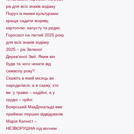
рік для всіх знаків зодіаку
Поруч із якими культурами
краще садити моркву,
картоплю, капусту та редис
Гороскоп на лютий 2025 року
для всіх знаків зодіаку
2025 – рік Зеленої
Дерев’яної Змії. Яким він
буде та чого чекати від
символу року?
Скажіть в який місяць ви
народилися, а я скажу, хто
ви: у травні – надійні, а у
грудні – чуйні
Боярський МакДональдз вже
приймає перших відвідувачів
Марія Капніст –
НЕЗВОРУШНА під вогнем