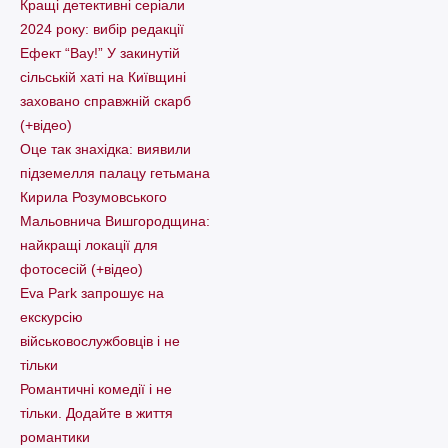
Кращі детективні серіали
2024 року: вибір редакції
Ефект “Вау!” У закинутій
сільській хаті на Київщині
заховано справжній скарб
(+відео)
Оце так знахідка: виявили
підземелля палацу гетьмана
Кирила Розумовського
Мальовнича Вишгородщина:
найкращі локації для
фотосесій (+відео)
Eva Park запрошує на
екскурсію
військовослужбовців і не
тільки
Романтичні комедії і не
тільки. Додайте в життя
романтики