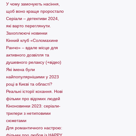
У чому замочують насіння,
щоб воно краще проростало
Серіали – детективи 2024,
які варто пеpеглянути.
Захоплюючі новинки
Кінний клуб «Соломахине
Ранчо» – вдале місце для
активного дозвілля та
душевного релаксу (+відео)
Які імена були
найпопулярнішими у 2023
році в Києві та області?
Реальні історії кохання. Нові
фільми про відомих людей
Кіноновинки 2023: серіали-
трилери з нетиповими
сюжетами
Для романтичного настрою:
фільми про любов із HAPPY