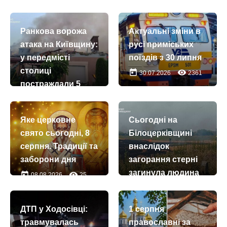
Ранкова ворожа
Актуальні зміни в
атака на Київщину:
русі приміських
у передмісті
поїздів з 30 липня
столиці
today
remove_red_eye
30.07.2026
2361
постраждали 5
осіб, серед них
троє дітей
Яке церковне
Сьогодні на
today
remove_red_eye
22.07.2026
2714
свято сьогодні, 8
Білоцерківщині
серпня. Традиції та
внаслідок
заборони дня
загорання стерні
загинула людина
today
remove_red_eye
08.08.2026
25
today
remove_red_eye
03.08.2026
1408
ДТП у Ходосівці:
1 серпня
травмувалась
православні за