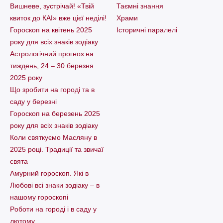
Вишневе, зустрічай! «Твій
Таємні знання
квиток до КАІ» вже цієї неділі!
Храми
Гороскоп на квітень 2025
Історичні паралелі
року для всіх знаків зодіаку
Астрологічний прогноз на
тиждень, 24 – 30 березня
2025 року
Що зробити на городі та в
саду у березні
Гороскоп на березень 2025
року для всіх знаків зодіаку
Коли святкуємо Масляну в
2025 році. Традиції та звичаї
свята
Амурний гороскоп. Які в
Любові всі знаки зодіаку – в
нашому гороскопі
Pоботи на городі і в саду у
лютому