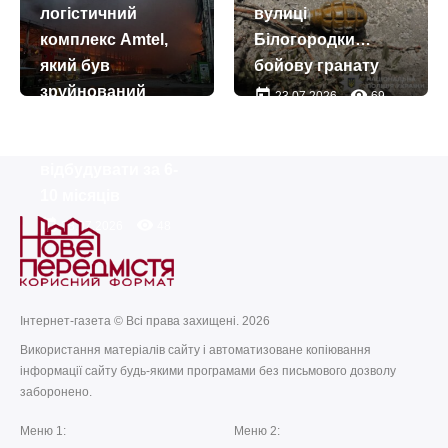
логістичний
вулиці
комплекс Amtel,
Білогородки…
який був
бойову гранату
зруйнований
today
remove_red_eye
23.07.2026
69
унаслідок ворожої
атаки, планують
відбудувати за 6-
10 місяців
today
remove_red_eye
28.07.2026
48
Інтернет-газета © Всі права захищені. 2026
Використання матеріалів сайту і автоматизоване копіювання
інформації сайту будь-якими програмами без письмового дозволу
заборонено.
Меню 1:
Меню 2: