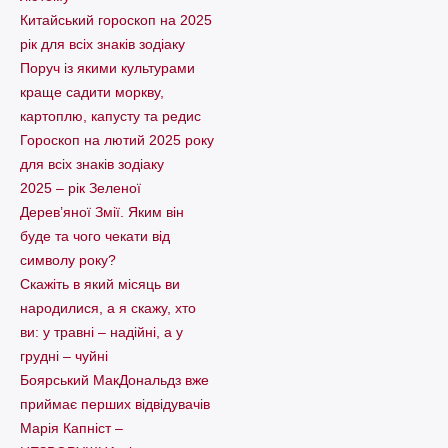
Китайський гороскоп на 2025
рік для всіх знаків зодіаку
Поруч із якими культурами
краще садити моркву,
картоплю, капусту та редис
Гороскоп на лютий 2025 року
для всіх знаків зодіаку
2025 – рік Зеленої
Дерев’яної Змії. Яким він
буде та чого чекати від
символу року?
Скажіть в який місяць ви
народилися, а я скажу, хто
ви: у травні – надійні, а у
грудні – чуйні
Боярський МакДональдз вже
приймає перших відвідувачів
Марія Капніст –