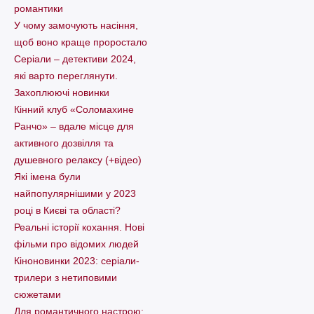
романтики
У чому замочують насіння,
щоб воно краще проростало
Серіали – детективи 2024,
які варто пеpеглянути.
Захоплюючі новинки
Кінний клуб «Соломахине
Ранчо» – вдале місце для
активного дозвілля та
душевного релаксу (+відео)
Які імена були
найпопулярнішими у 2023
році в Києві та області?
Реальні історії кохання. Нові
фільми про відомих людей
Кіноновинки 2023: серіали-
трилери з нетиповими
сюжетами
Для романтичного настрою: