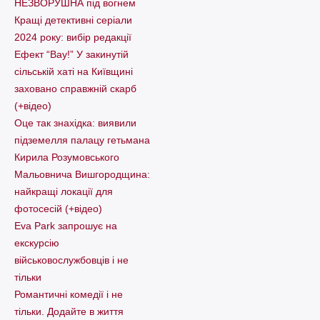
НЕЗВОРУШНА під вогнем
Кращі детективні серіали
2024 року: вибір редакції
Ефект “Вау!” У закинутій
сільській хаті на Київщині
заховано справжній скарб
(+відео)
Оце так знахідка: виявили
підземелля палацу гетьмана
Кирила Розумовського
Мальовнича Вишгородщина:
найкращі локації для
фотосесій (+відео)
Eva Park запрошує на
екскурсію
військовослужбовців і не
тільки
Романтичні комедії і не
тільки. Додайте в життя