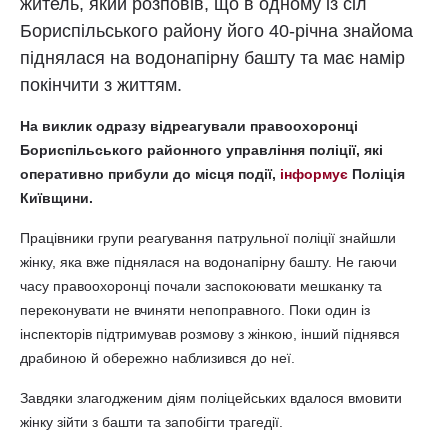
житель, який розповів, що в одному із сіл
Бориспільського району його 40-річна знайома
піднялася на водонапірну башту та має намір
покінчити з життям.
На виклик одразу відреагували правоохоронці
Бориспільського районного управління поліції, які
оперативно прибули до місця події,
інформує
Поліція
Київщини.
Працівники групи реагування патрульної поліції знайшли
жінку, яка вже піднялася на водонапірну башту. Не гаючи
часу правоохоронці почали заспокоювати мешканку та
переконувати не вчиняти непоправного. Поки один із
інспекторів підтримував розмову з жінкою, інший піднявся
драбиною й обережно наблизився до неї.
Завдяки злагодженим діям поліцейських вдалося вмовити
жінку зійти з башти та запобігти трагедії.