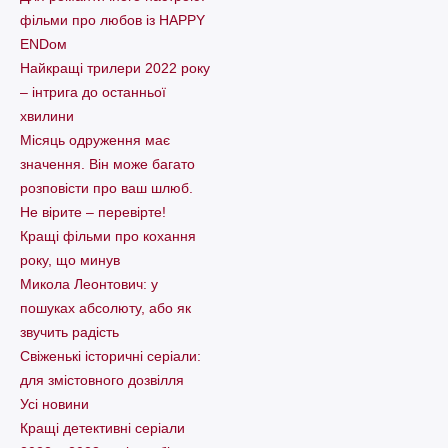
фільми про любов із HAPPY
ENDом
Найкращі трилери 2022 року
– інтрига до останньої
хвилини
Місяць одруження має
значення. Він може багато
розповісти про ваш шлюб.
Не вірите – перевірте!
Кращі фільми про кохання
року, що минув
Микола Леонтович: у
пошуках абсолюту, або як
звучить радість
Свіженькі історичні серіали:
для змістовного дозвілля
Усі новини
Кращі детективні серіали