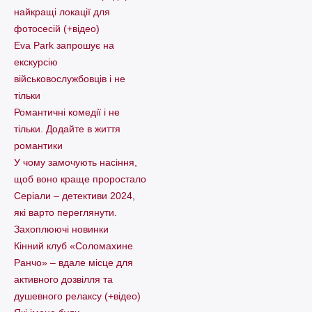
найкращі локації для
фотосесій (+відео)
Eva Park запрошує на
екскурсію
військовослужбовців і не
тільки
Романтичні комедії і не
тільки. Додайте в життя
романтики
У чому замочують насіння,
щоб воно краще проростало
Серіали – детективи 2024,
які варто пеpеглянути.
Захоплюючі новинки
Кінний клуб «Соломахине
Ранчо» – вдале місце для
активного дозвілля та
душевного релаксу (+відео)