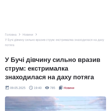
navigate_next
navigate_next
Головна
Новини
У Бучі дівчину сильно вразив струм: екстрималка знаходилася на даху
потяга
У Бучі дівчину сильно вразив
струм: екстрималка
знаходилася на даху потяга
today
query_builder
remove_red_eye
bookmarks
09.05.2025
19:40
785
Новини