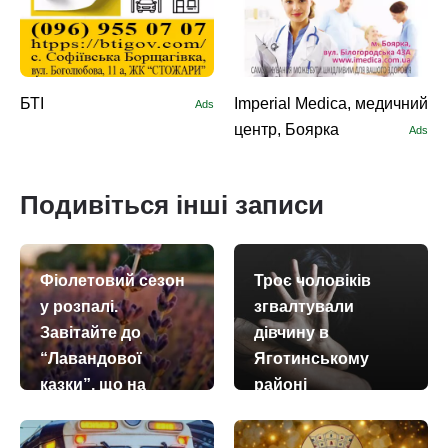
БТІ
Imperial Medica, медичний
Ads
центр, Боярка
Ads
Подивіться інші записи
Фіолетовий сезон
Троє чоловіків
у розпалі.
згвалтували
Завітайте до
дівчину в
“Лавандової
Яготинському
казки”, що на
районі
Яготинщині
today
remove_red_eye
06.08.2026
3666
today
remove_red_eye
08.07.2026
167