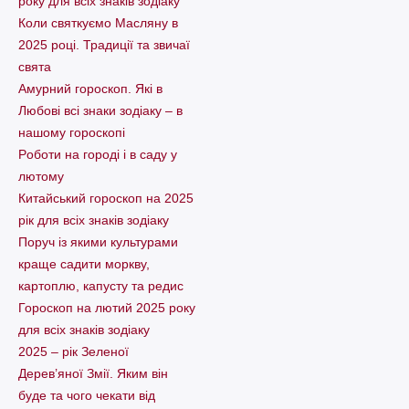
року для всіх знаків зодіаку
Коли святкуємо Масляну в
2025 році. Традиції та звичаї
свята
Амурний гороскоп. Які в
Любові всі знаки зодіаку – в
нашому гороскопі
Pоботи на городі і в саду у
лютому
Китайський гороскоп на 2025
рік для всіх знаків зодіаку
Поруч із якими культурами
краще садити моркву,
картоплю, капусту та редис
Гороскоп на лютий 2025 року
для всіх знаків зодіаку
2025 – рік Зеленої
Дерев’яної Змії. Яким він
буде та чого чекати від