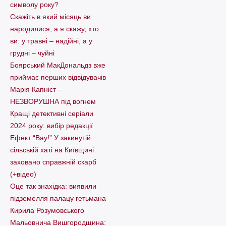
символу року?
Скажіть в який місяць ви
народилися, а я скажу, хто
ви: у травні – надійні, а у
грудні – чуйні
Боярський МакДональдз вже
приймає перших відвідувачів
Марія Капніст –
НЕЗВОРУШНА під вогнем
Кращі детективні серіали
2024 року: вибір редакції
Ефект “Вау!” У закинутій
сільській хаті на Київщині
заховано справжній скарб
(+відео)
Оце так знахідка: виявили
підземелля палацу гетьмана
Кирила Розумовського
Мальовнича Вишгородщина: