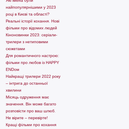
Які імена були
найпопулярнішими у 2023
році в Києві та області?
Реальні історії кохання. Нові
фільми про відомих людей
Кіноновинки 2023: серіали-
трилери з нетиповими
сюжетами
Для романтичного настрою:
фільми про любов із HAPPY
ENDом
Найкращі трилери 2022 року
– інтрига до останньої
хвилини
Місяць одруження має
значення. Він може багато
розповісти про ваш шлюб.
Не вірите – перевірте!
Кращі фільми про кохання