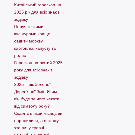
Китайський гороскоп на
2025 рік для всіх знаків
зодіаку
Поруч із якими
культурами краще
садити моркву,
картоплю, капусту та
редис
Гороскоп на лютий 2025
року для всіх знаків
зодіаку
2025 – рік Зеленої
Дерев’яної Змії. Яким
він буде та чого чекати
від символу року?
Скажіть в який місяць ви
народилися, а я скажу,
хто ви: у травні –