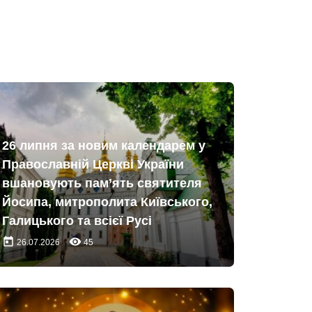
26 липня за новим календарем у
Православній Церкві України
вшановують пам’ять святителя
Йосипа, митрополита Київського,
Галицького та всієї Русі
today
remove_red_eye
26.07.2026
45