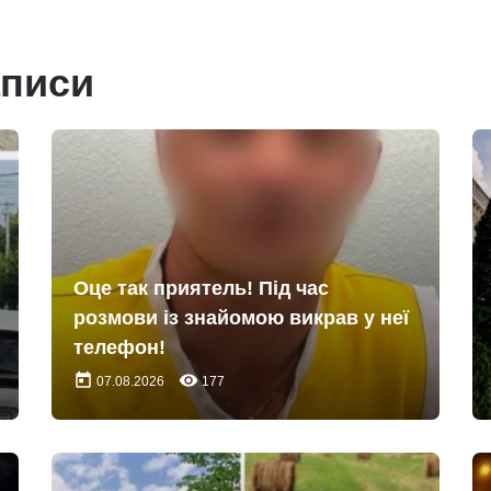
аписи
Оце так приятель! Під час
розмови із знайомою викрав у неї
телефон!
today
remove_red_eye
07.08.2026
177