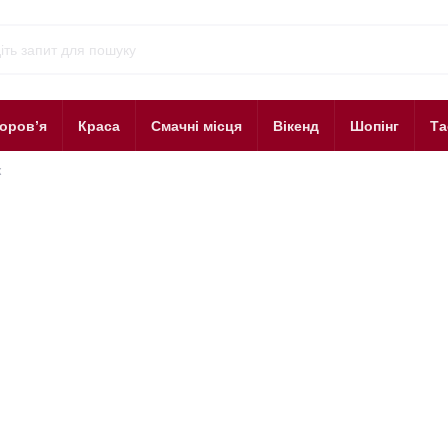
оров’я
Краса
Смачні місця
Вікенд
Шопінг
Та
к