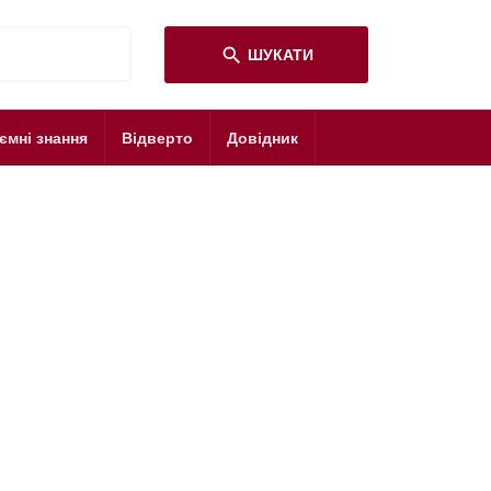
search
ШУКАТИ
ємні знання
Відверто
Довідник