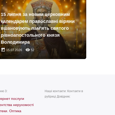
15 липня за новим церковним
календарем православні віряни
вшановують пам’ять святого
рівноапостольного князя
Володимира
today
remove_red_eye
15.07.2026
52
ню 3:
Наші контакти: Контакти в
рубриці Довідник:
тернет послуги
ентства нерухомості
теки. Оптика