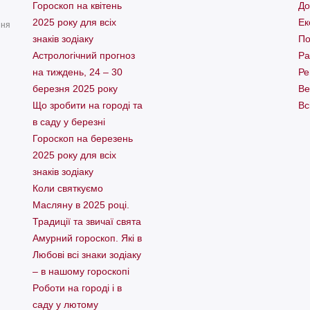
Гороскоп на квітень
До
2025 року для всіх
Ек
ння
знаків зодіаку
По
Астрологічний прогноз
Ра
на тиждень, 24 – 30
Ре
березня 2025 року
Ве
Що зробити на городі та
Вс
в саду у березні
Гороскоп на березень
2025 року для всіх
знаків зодіаку
Коли святкуємо
Масляну в 2025 році.
Традиції та звичаї свята
Амурний гороскоп. Які в
Любові всі знаки зодіаку
– в нашому гороскопі
Pоботи на городі і в
саду у лютому