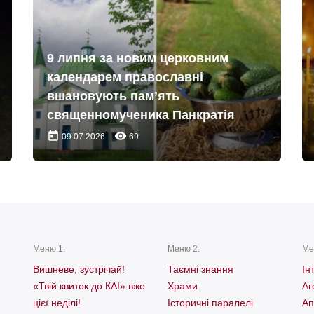
9 липня за новим церковним
календарем православні
вшановують пам’ять
священномученика Панкратія
today
remove_red_eye
09.07.2026
69
Меню 1:
Меню 2:
Ме
Вишневе, зустрічай!
Таємні знання
Ін
«Твій квиток до КАІ» вже
Храми
Аг
цієї неділі!
Історичні паралелі
Ап