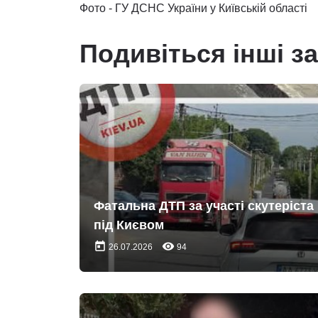
Фото - ГУ ДСНС України у Київській області
Подивіться інші з
Фатальна ДТП за участі скутеріста
під Києвом
today
remove_red_eye
26.07.2026
94