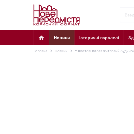
home
Новини
Історичні паралелі
Зд
navigate_next
navigate_next
Головна
Новини
У Фастові палав житловий будино