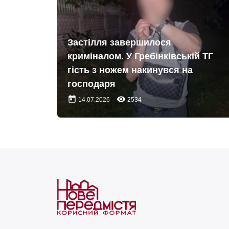
Застілля завершилося
криміналом. У Гребінківській ТГ
гість з ножем накинувся на
господаря
today
remove_red_eye
14.07.2026
2534