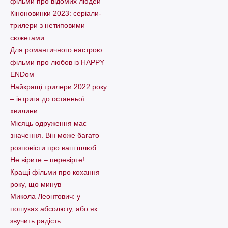
фільми про відомих людей
Кіноновинки 2023: серіали-
трилери з нетиповими
сюжетами
Для романтичного настрою:
фільми про любов із HAPPY
ENDом
Найкращі трилери 2022 року
– інтрига до останньої
хвилини
Місяць одруження має
значення. Він може багато
розповісти про ваш шлюб.
Не вірите – перевірте!
Кращі фільми про кохання
року, що минув
Микола Леонтович: у
пошуках абсолюту, або як
звучить радість