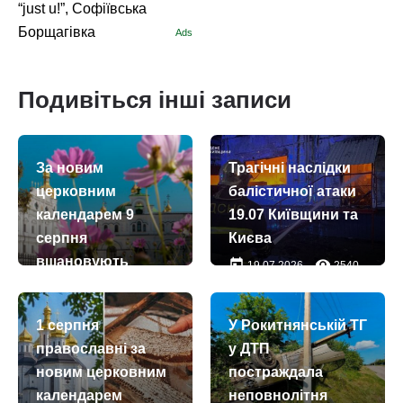
“just u!”, Софіївська
Борщагівка
Ads
Подивіться інші записи
За новим
Трагічні наслідки
церковним
балістичної атаки
календарем 9
19.07 Київщини та
серпня
Києва
вшановують
today
remove_red_eye
19.07.2026
2540
пам’ять апостола
Матфія
1 серпня
У Рокитнянській ТГ
today
remove_red_eye
09.08.2026
8
православні за
у ДТП
новим церковним
постраждала
календарем
неповнолітня