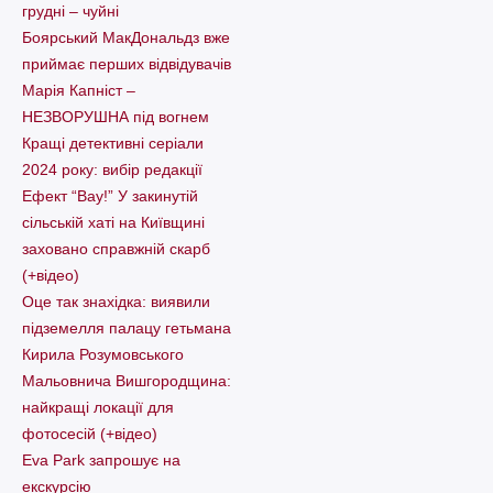
грудні – чуйні
Боярський МакДональдз вже
приймає перших відвідувачів
Марія Капніст –
НЕЗВОРУШНА під вогнем
Кращі детективні серіали
2024 року: вибір редакції
Ефект “Вау!” У закинутій
сільській хаті на Київщині
заховано справжній скарб
(+відео)
Оце так знахідка: виявили
підземелля палацу гетьмана
Кирила Розумовського
Мальовнича Вишгородщина:
найкращі локації для
фотосесій (+відео)
Eva Park запрошує на
екскурсію