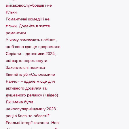
військовослужбовців і не
тільки
Романтичні комедії і не
тільки. Додайте в життя
романтики
У чому замочують насіння,
щоб воно краще проростало
Серіали – детективи 2024,
які варто пеpеглянути.
Захоплюючі новинки
Кінний клуб «Соломахине
Ранчо» – вдале місце для
активного дозвілля та
душевного релаксу (+відео)
Які імена були
найпопулярнішими у 2023
році в Києві та області?
Реальні історії кохання. Нові