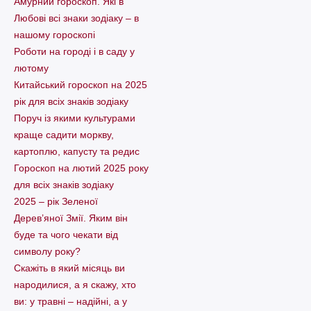
Амурний гороскоп. Які в
Любові всі знаки зодіаку – в
нашому гороскопі
Pоботи на городі і в саду у
лютому
Китайський гороскоп на 2025
рік для всіх знаків зодіаку
Поруч із якими культурами
краще садити моркву,
картоплю, капусту та редис
Гороскоп на лютий 2025 року
для всіх знаків зодіаку
2025 – рік Зеленої
Дерев’яної Змії. Яким він
буде та чого чекати від
символу року?
Скажіть в який місяць ви
народилися, а я скажу, хто
ви: у травні – надійні, а у