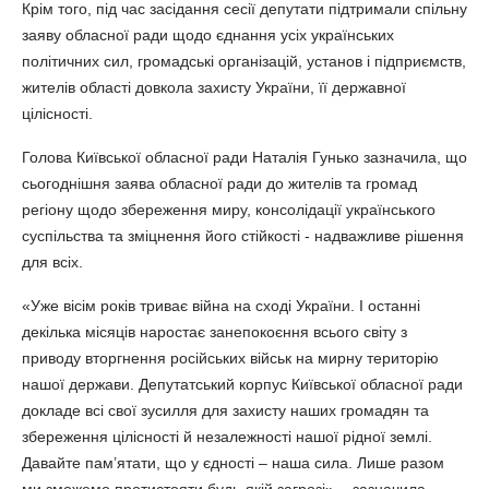
Крім того, під час засідання сесії депутати підтримали спільну
заяву обласної ради щодо єднання усіх українських
політичних сил, громадські організацій, установ і підприємств,
жителів області довкола захисту України, її державної
цілісності.
Голова Київської обласної ради Наталія Гунько зазначила, що
сьогоднішня заява обласної ради до жителів та громад
регіону щодо збереження миру, консолідації українського
суспільства та зміцнення його стійкості - надважливе рішення
для всіх.
«Уже вісім років триває війна на сході України. І останні
декілька місяців наростає занепокоєння всього світу з
приводу вторгнення російських військ на мирну територію
нашої держави. Депутатський корпус Київської обласної ради
докладе всі свої зусилля для захисту наших громадян та
збереження цілісності й незалежності нашої рідної землі.
Давайте пам’ятати, що у єдності – наша сила. Лише разом
ми зможемо протистояти будь-якій загрозі», - зазначила