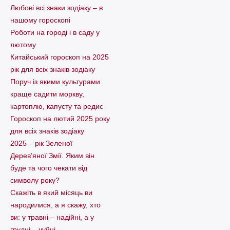
Любові всі знаки зодіаку – в
нашому гороскопі
Pоботи на городі і в саду у
лютому
Китайський гороскоп на 2025
рік для всіх знаків зодіаку
Поруч із якими культурами
краще садити моркву,
картоплю, капусту та редис
Гороскоп на лютий 2025 року
для всіх знаків зодіаку
2025 – рік Зеленої
Дерев’яної Змії. Яким він
буде та чого чекати від
символу року?
Скажіть в який місяць ви
народилися, а я скажу, хто
ви: у травні – надійні, а у
грудні – чуйні