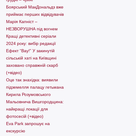
Боярський МакДональдз вже
приймає перших відвідувачів
Марія Капніст –
НЕЗВОРУШНА під вогнем
Кращі детективні серіали
2024 року: вибір редакції
Ефект “Вау!” У закинутій
сільській хаті на Київщині
заховано справжній скарб
(+відео)
Оце так знахідка: виявили
підземелля палацу гетьмана
Кирила Розумовського
Мальовнича Вишгородщина:
найкращі локації для
фотосесій (+відео)
Eva Park запрошує на
екскурсію