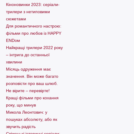
Кіноновинки 2023: серіали-
трилери з нетиповими
сюжетами
Для романтичного настрою:
фільми про любов із HAPPY
ENDом
Найкращі трилери 2022 року
– інтрига до останньої
хвилини
Місяць одруження має
значення. Він може багато
розповісти про ваш шлюб.
Не вірите – перевірте!
Кращі фільми про кохання
року, що минув
Микола Леонтович: у
пошуках абсолюту, або як
звучить радість
Свіженькі історичні серіали: