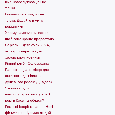
військовослужбовців і не
тільки
Романтичні комедії і не
тільки. Додайте в життя
романтики
У чому замочують насіння,
щоб воно краще проростало
Серіали – детективи 2024,
які варто пеpеглянути.
Захоплюючі новинки
Кінний клуб «Соломахине
Ранчо» – вдале місце для
активного дозвілля та
душевного релаксу (+відео)
Які імена були
найпопулярнішими у 2023
році в Києві та області?
Реальні історії кохання. Нові
фільми про відомих людей