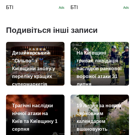
БТІ
БТІ
Ads
Ads
Подивіться інші записи
Дизайнерський
На Київщині
“Сільпо” з
триває ліквідація
Київщини знову у
наслідків ранкової
переліку кращих
ворожої атаки 31
супермаркетів
липня
Європи
today
remove_red_eye
31.07.2026
1815
today
remove_red_eye
04.08.2026
91
Трагічні наслідки
19 липня за новим
нічної атаки на
церковним
Київ та Київщину 1
календарем
серпня
вшановують