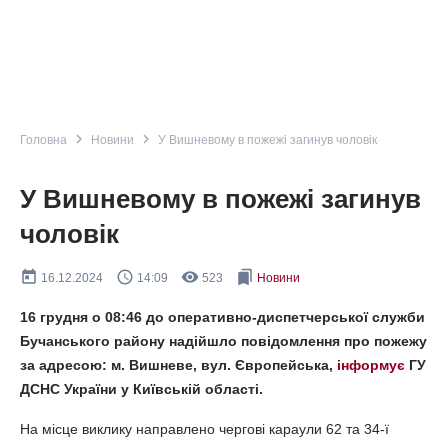
navigate_next
navigate_next
Головна
Новини
У Вишневому в пожежі загинув чоловік
У Вишневому в пожежі загинув
чоловік
today
query_builder
remove_red_eye
bookmarks
16.12.2024
14:09
523
Новини
16 грудня о 08:46 до оперативно-диспетчерської служби
Бучанського району надійшло повідомлення про пожежу
за адресою: м. Вишневе, вул. Європейська,
інформує
ГУ
ДСНС України у Київській області.
На місце виклику направлено чергові караули 62 та 34-ї