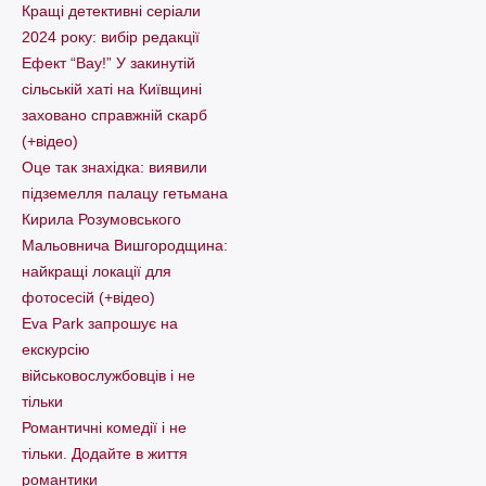
Кращі детективні серіали
2024 року: вибір редакції
Ефект “Вау!” У закинутій
сільській хаті на Київщині
заховано справжній скарб
(+відео)
Оце так знахідка: виявили
підземелля палацу гетьмана
Кирила Розумовського
Мальовнича Вишгородщина:
найкращі локації для
фотосесій (+відео)
Eva Park запрошує на
екскурсію
військовослужбовців і не
тільки
Романтичні комедії і не
тільки. Додайте в життя
романтики