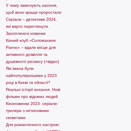
У чому замочують насіння,
щоб воно краще проростало
Серіали – детективи 2024,
які варто пеpеглянути.
Захоплюючі новинки
Кінний клуб «Соломахине
Ранчо» – вдале місце для
активного дозвілля та
душевного релаксу (+відео)
Які імена були
найпопулярнішими у 2023
році в Києві та області?
Реальні історії кохання. Нові
фільми про відомих людей
Кіноновинки 2023: серіали-
трилери з нетиповими
сюжетами
Для романтичного настрою: