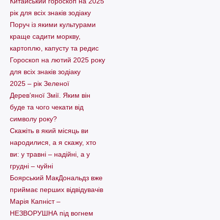
Китайський гороскоп на 2025
рік для всіх знаків зодіаку
Поруч із якими культурами
краще садити моркву,
картоплю, капусту та редис
Гороскоп на лютий 2025 року
для всіх знаків зодіаку
2025 – рік Зеленої
Дерев’яної Змії. Яким він
буде та чого чекати від
символу року?
Скажіть в який місяць ви
народилися, а я скажу, хто
ви: у травні – надійні, а у
грудні – чуйні
Боярський МакДональдз вже
приймає перших відвідувачів
Марія Капніст –
НЕЗВОРУШНА під вогнем