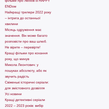
фільми про любов із HAPPY
ENDом
Найкращі трилери 2022 року
– інтрига до останньої
хвилини
Місяць одруження має
значення. Він може багато
розповісти про ваш шлюб.
Не вірите – перевірте!
Кращі фільми про кохання
року, що минув
Микола Леонтович: у
пошуках абсолюту, або як
звучить радість
Свіженькі історичні серіали:
для змістовного дозвілля
Усі новини
Кращі детективні серіали
2022 – 2023 років: вибір