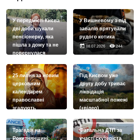
У передмісті Києва
У Вишневому з-під
дві доби шукали
завалів врятували
пенсіонерку, яка
рудого котика
пішла з дому та не
today
remove_red_eye
08.07.2026
244
повернулася
today
remove_red_eye
27.07.2026
204
25 липня за новим
Під Києвом уже
церковним
другу добу триває
календарем
ліквідація
православні
масштабної пожежі
згадують
(+відео)
праведну Анну
today
remove_red_eye
28.07.2026
307
today
remove_red_eye
25.07.2026
61
Трагедія на
Фатальна ДТП за
Рокитнянщині.
участі скутеріста