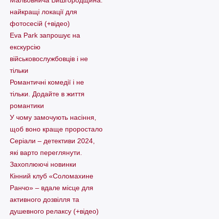
найкращі локації для
фотосесій (+відео)
Eva Park запрошує на
екскурсію
військовослужбовців і не
тільки
Романтичні комедії і не
тільки. Додайте в життя
романтики
У чому замочують насіння,
щоб воно краще проростало
Серіали – детективи 2024,
які варто пеpеглянути.
Захоплюючі новинки
Кінний клуб «Соломахине
Ранчо» – вдале місце для
активного дозвілля та
душевного релаксу (+відео)