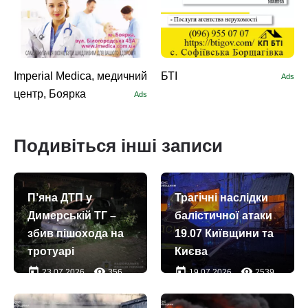
Imperial Medica, медичний
БТІ
Ads
центр, Боярка
Ads
Подивіться інші записи
П’яна ДТП у
Трагічні наслідки
Димерській ТГ –
балістичної атаки
збив пішохода на
19.07 Київщини та
тротуарі
Києва
today
remove_red_eye
today
remove_red_eye
23.07.2026
356
19.07.2026
2539