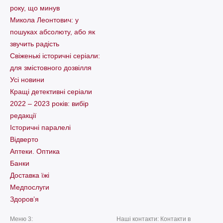
року, що минув
Микола Леонтович: у
пошуках абсолюту, або як
звучить радість
Свіженькі історичні серіали:
для змістовного дозвілля
Усі новини
Кращі детективні серіали
2022 – 2023 років: вибір
редакції
Історичні паралелі
Відверто
Аптеки. Оптика
Банки
Доставка їжі
Медпослуги
Здоров’я
Меню 3:
Наші контакти: Контакти в