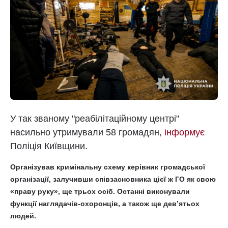
У так званому "реабілітаційному центрі"
насильно утримували 58 громадян,
інформує
Поліція Київщини.
Організував кримінальну схему керівник громадської
організації, залучивши співзасновника цієї ж ГО як свою
«праву руку», ще трьох осіб. Останні виконували
функції наглядачів-охоронців, а також ще дев’ятьох
людей.