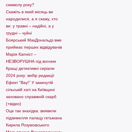
символу року?
Скажіть в який місяць ви
народилися, а я скажу, хто
ви: у травні – надійні, а у
грудні – чуйні
Боярський МакДональдз вже
приймає перших відвідувачів
Марія Капніст –
НЕЗВОРУШНА під вогнем
Кращі детективні серіали
2024 року: вибір редакції
Ефект “Вау!” У закинутій
сільській хаті на Київщині
заховано справжній скарб
(+відео)
Оце так знахідка: виявили
підземелля палацу гетьмана
Кирила Розумовського
Мальовнича Вишгородщина: