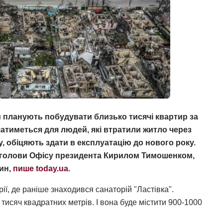
ом планують побудувати близько тисячі квартир за
атиметься для людей, які втратили житло через
 обіцяють здати в експлуатацію до нового року.
ом голови Офісу президента Кирилом Тимошенком,
ин,
пише today.ua.
ї, де раніше знаходився санаторій "Ластівка".
исяч квадратних метрів. І вона буде містити 900-1000