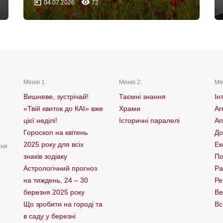
today
remove_red_eye
04.07.2026
72
Меню 1:
Меню 2:
Ме
Вишневе, зустрічай!
Таємні знання
Ін
«Твій квиток до КАІ» вже
Храми
Аг
цієї неділі!
Історичні паралелі
Ап
Гороскоп на квітень
До
2025 року для всіх
Ек
ння
знаків зодіаку
По
Астрологічний прогноз
Ра
на тиждень, 24 – 30
Ре
березня 2025 року
Ве
Що зробити на городі та
Вс
в саду у березні