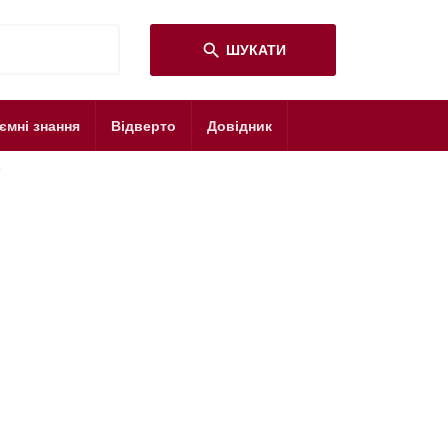
search
ШУКАТИ
ємні знання
Відверто
Довідник
?