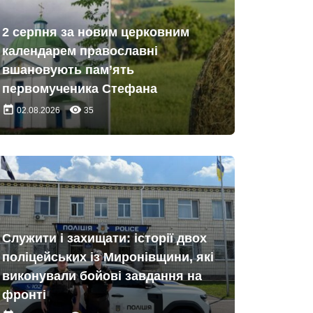
2 серпня за новим церковним
календарем православні
вшановують пам’ять
первомученика Стефана
today
remove_red_eye
02.08.2026
35
Служити і захищати: історії двох
поліцейських із Миронівщини, які
виконували бойові завдання на
фронті