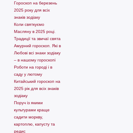
Гороскоп на березень
2025 року для всіх
знаків зодіаку
Коли святкуємо
Масляну в 2025 році.
Традиції та звичаї свята
Амурний гороскоп. Які в
Любові всі знаки зодіаку
– в нашому гороскопі
Pоботи на городі і в
саду у лютому
Китайський гороскоп на
2025 рік для всіх знаків
зодіаку
Поруч із якими
культурами краще
садити моркву,
картоплю, капусту та
редис