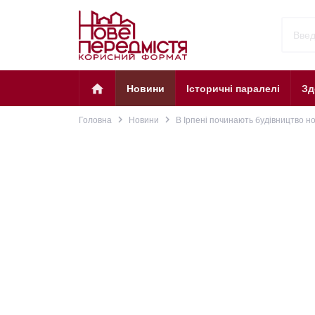
home
Новини
Історичні паралелі
Зд
navigate_next
navigate_next
Головна
Новини
В Ірпені починають будівництво но