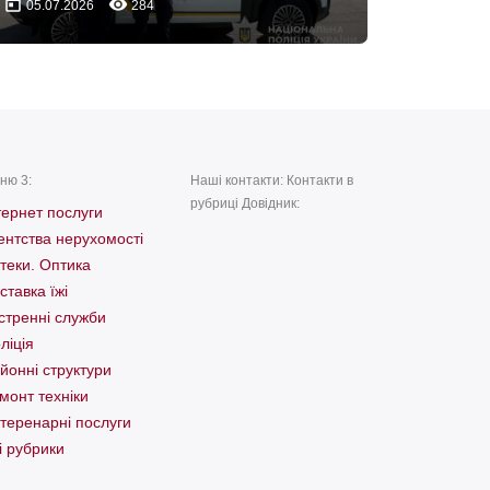
today
remove_red_eye
05.07.2026
284
ню 3:
Наші контакти: Контакти в
рубриці Довідник:
тернет послуги
ентства нерухомості
теки. Оптика
ставка їжі
стренні служби
ліція
йонні структури
монт техніки
теренарні послуги
і рубрики