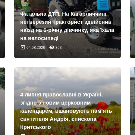
Фатальна ДТП. На Кагарличчині
нетверезий тракторист здвійснив
наїзд на 6-річну дівчинку, яка їхала
на велосипеді
today
remove_red_eye
04.08.2026
353
4 липня православні в Україні,
згідно з новим церковним
календарем, вшановують пам’ять
святителя Андрія, єпископа
Критського