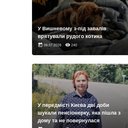
У Вишневому з-під завалів
врятували рудого котика
today
remove_red_eye
08.07.2026
240
У передмісті Києва дві доби
шукали пенсіонерку, яка пішла з
дому та не повернулася