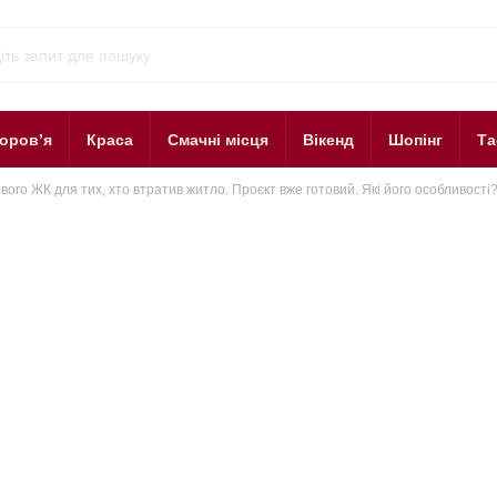
оров’я
Краса
Смачні місця
Вікенд
Шопінг
Та
вого ЖК для тих, хто втратив житло. Проєкт вже готовий. Які його особливості