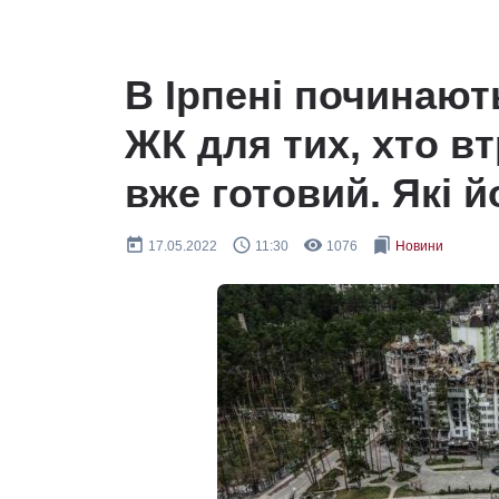
В Ірпені починают
ЖК для тих, хто в
вже готовий. Які 
today
query_builder
remove_red_eye
bookmarks
17.05.2022
11:30
1076
Новини