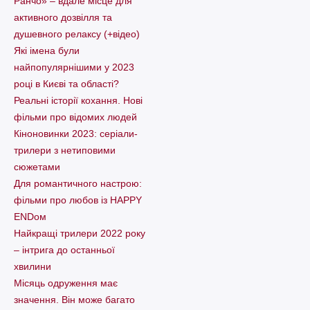
Ранчо» – вдале місце для
активного дозвілля та
душевного релаксу (+відео)
Які імена були
найпопулярнішими у 2023
році в Києві та області?
Реальні історії кохання. Нові
фільми про відомих людей
Кіноновинки 2023: серіали-
трилери з нетиповими
сюжетами
Для романтичного настрою:
фільми про любов із HAPPY
ENDом
Найкращі трилери 2022 року
– інтрига до останньої
хвилини
Місяць одруження має
значення. Він може багато