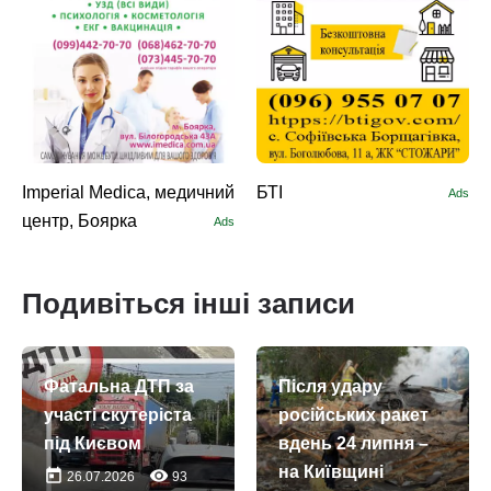
Imperial Medica, медичний
БТІ
Ads
центр, Боярка
Ads
Подивіться інші записи
Фатальна ДТП за
Після удару
участі скутеріста
російських ракет
під Києвом
вдень 24 липня –
на Київщині
today
remove_red_eye
26.07.2026
93