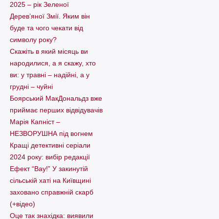
2025 – рік Зеленої
Дерев’яної Змії. Яким він
буде та чого чекати від
символу року?
Скажіть в який місяць ви
народилися, а я скажу, хто
ви: у травні – надійні, а у
грудні – чуйні
Боярський МакДональдз вже
приймає перших відвідувачів
Марія Капніст –
НЕЗВОРУШНА під вогнем
Кращі детективні серіали
2024 року: вибір редакції
Ефект “Вау!” У закинутій
сільській хаті на Київщині
заховано справжній скарб
(+відео)
Оце так знахідка: виявили