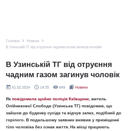
navigate_next
navigate_next
Головна
Новини
В Узинській ТГ від отруєння чадним газом загинув чоловік
В Узинській ТГ від отруєння
чадним газом загинув чоловік
today
query_builder
remove_red_eye
bookmarks
01.02.2024
14:35
849
Новини
Як
повідомила щойно поліція Київщини
, житель
Олійникової Слободи (Узинська ТГ) повідомив, що
зайшов до будинку сусіда та відчув запах, подібний до
горілого. В подальшому заявник виявив у приміщенні
тіло чоловіка без ознак життя. На місці працюють