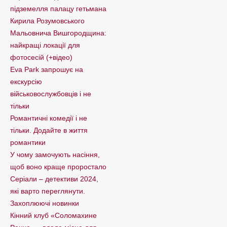
підземелля палацу гетьмана
Кирила Розумовського
Мальовнича Вишгородщина:
найкращі локації для
фотосесій (+відео)
Eva Park запрошує на
екскурсію
військовослужбовців і не
тільки
Романтичні комедії і не
тільки. Додайте в життя
романтики
У чому замочують насіння,
щоб воно краще проростало
Серіали – детективи 2024,
які варто пеpеглянути.
Захоплюючі новинки
Кінний клуб «Соломахине