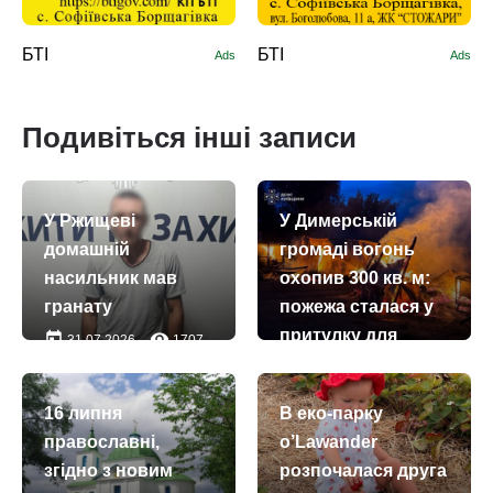
БТІ
БТІ
Ads
Ads
Подивіться інші записи
У Ржищеві
У Димерській
домашній
громаді вогонь
насильник мав
охопив 300 кв. м:
гранату
пожежа сталася у
притулку для
today
remove_red_eye
31.07.2026
1707
тварин
today
remove_red_eye
08.08.2026
904
16 липня
В еко-парку
православні,
o’Lawander
згідно з новим
розпочалася друга