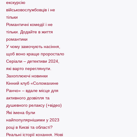
екскурсію
військовослужбовців і не
тільки
Романтичні комедії і не
тільки. Додайте в життя
романтики
У чому замочують насіння,
щоб воно краще проростало
Серіали – детективи 2024,
які варто пеpеглянути.
Захоплюючі новинки
Кінний клуб «Соломахине
Ранчо» – вдале місце для
активного дозвілля та
душевного релаксу (+відео)
Які імена були
найпопулярнішими у 2023
році в Києві та області?
Реальні історії кохання. Нові