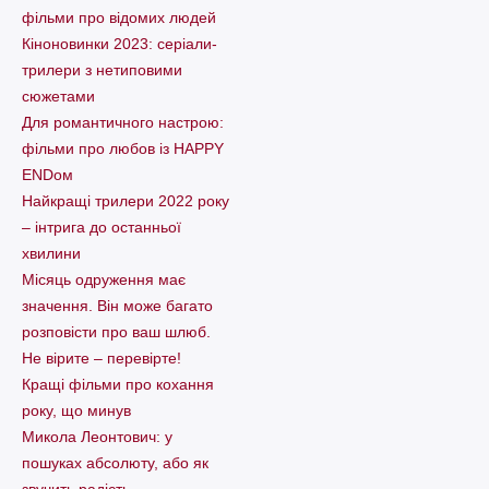
фільми про відомих людей
Кіноновинки 2023: серіали-
трилери з нетиповими
сюжетами
Для романтичного настрою:
фільми про любов із HAPPY
ENDом
Найкращі трилери 2022 року
– інтрига до останньої
хвилини
Місяць одруження має
значення. Він може багато
розповісти про ваш шлюб.
Не вірите – перевірте!
Кращі фільми про кохання
року, що минув
Микола Леонтович: у
пошуках абсолюту, або як