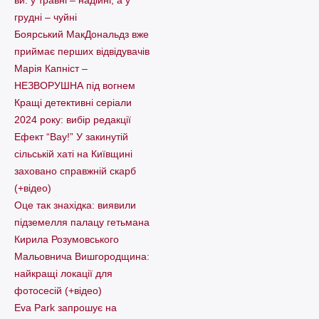
ви: у травні – надійні, а у
грудні – чуйні
Боярський МакДональдз вже
приймає перших відвідувачів
Марія Капніст –
НЕЗВОРУШНА під вогнем
Кращі детективні серіали
2024 року: вибір редакції
Ефект “Вау!” У закинутій
сільській хаті на Київщині
заховано справжній скарб
(+відео)
Оце так знахідка: виявили
підземелля палацу гетьмана
Кирила Розумовського
Мальовнича Вишгородщина:
найкращі локації для
фотосесій (+відео)
Eva Park запрошує на