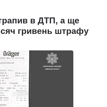
трапив в ДТП, а ще
исяч гривень штрафу