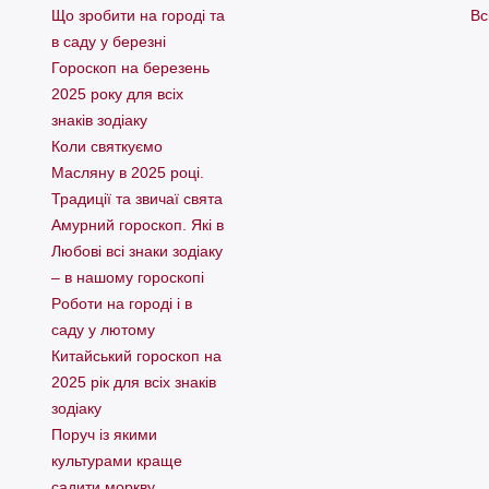
Що зробити на городі та
Вс
в саду у березні
Гороскоп на березень
2025 року для всіх
знаків зодіаку
Коли святкуємо
Масляну в 2025 році.
Традиції та звичаї свята
Амурний гороскоп. Які в
Любові всі знаки зодіаку
– в нашому гороскопі
Pоботи на городі і в
саду у лютому
Китайський гороскоп на
2025 рік для всіх знаків
зодіаку
Поруч із якими
культурами краще
садити моркву,