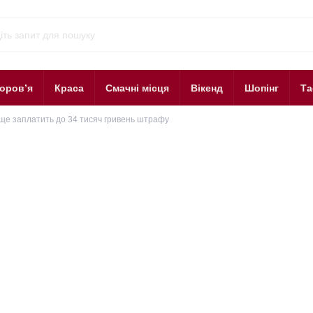
оров’я
Краса
Смачні місця
Вікенд
Шопінг
Та
 ще заплатить до 34 тисяч гривень штрафу