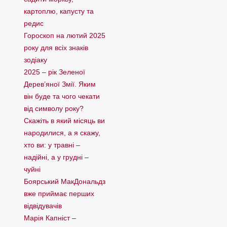
картоплю, капусту та
редис
Гороскоп на лютий 2025
року для всіх знаків
зодіаку
2025 – рік Зеленої
Дерев’яної Змії. Яким
він буде та чого чекати
від символу року?
Скажіть в який місяць ви
народилися, а я скажу,
хто ви: у травні –
надійні, а у грудні –
чуйні
Боярський МакДональдз
вже приймає перших
відвідувачів
Марія Капніст –