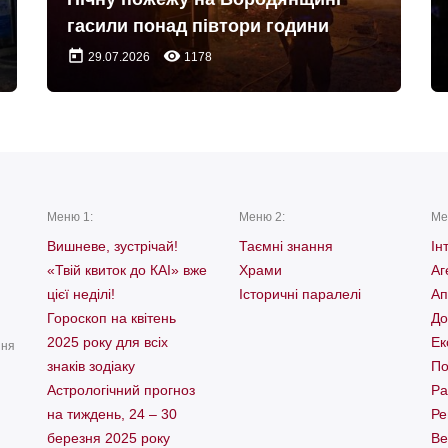
гасили понад півтори години
today
remove_red_eye
29.07.2026
1178
Меню 1:
Меню 2:
Ме
Вишневе, зустрічай!
Таємні знання
Ін
«Твій квиток до КАІ» вже
Храми
Аг
цієї неділі!
Історичні паралелі
Ап
Гороскоп на квітень
До
2025 року для всіх
Ек
ння
знаків зодіаку
По
Астрологічний прогноз
Ра
на тиждень, 24 – 30
Ре
березня 2025 року
Ве