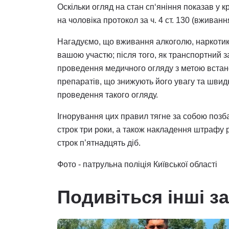
Оскільки огляд на стан сп‘яніння показав у к
на чоловіка протокол за ч. 4 ст. 130 (вжива
Нагадуємо, що вживання алкоголю, наркотикі
вашою участю; після того, як транспортний з
проведення медичного огляду з метою встан
препаратів, що знижують його увагу та швидк
проведення такого огляду.
Ігнорування цих правил тягне за собою поз
строк три роки, а також накладення штрафу 
строк п’ятнадцять діб.
Фото - патрульна поліція Київської області
Подивіться інші з