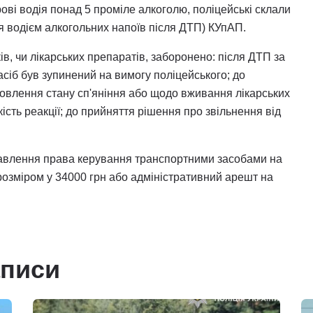
рові водія понад 5 проміле алкоголю, поліцейські склали
ння водієм алкогольних напоїв після ДТП) КУпАП.
в, чи лікарських препаратів, заборонено: після ДТП за
асіб був зупинений на вимогу поліцейського; до
овлення стану сп'яніння або щодо вживання лікарських
ість реакції; до прийняття рішення про звільнення від
бавлення права керування транспортними засобами на
розміром у 34000 грн або адміністративний арешт на
аписи