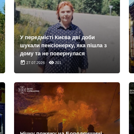
У передмісті Києва дві доби
шукали пенсіонерку, яка пішла з
дому та не повернулася
today
remove_red_eye
27.07.2026
201
Нічну пожежу на Бородянщині