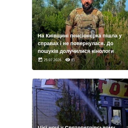
На Київщині пенсіонерка пішла у
справах і не повернулася. До
пошуків долучилися кінологи
today
remove_red_eye
25.07.2026
81
Цієї ночі у Святопетрівському