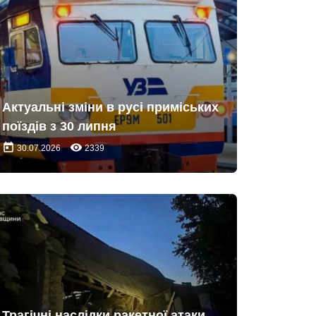
Актуальні зміни в русі приміських
поїздів з 30 липня
today
remove_red_eye
30.07.2026
2339
Трагічні наслідки ракетної атаки