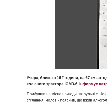
Учора, близько 16-ї години, на 67 км авт
колісного трактора ЮМЗ-6,
інформує патр
Прибувши на місце пригоди патрульні с. Чай
сп‘яніння. Чоловік пояснив, що вжив алкогол