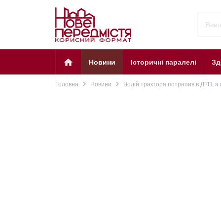
home
Новини
Історичні паралелі
Зд
navigate_next
navigate_next
Головна
Новини
Водій трактора потрапив в ДТП, а