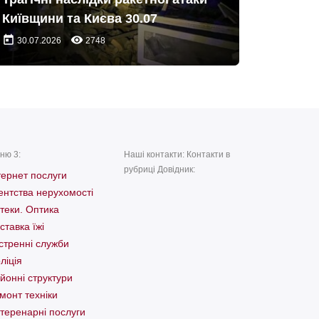
Київщини та Києва 30.07
today
remove_red_eye
30.07.2026
2748
ню 3:
Наші контакти: Контакти в
рубриці Довідник:
тернет послуги
ентства нерухомості
теки. Оптика
ставка їжі
стренні служби
ліція
йонні структури
монт техніки
теренарні послуги