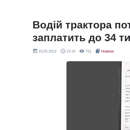
Водій трактора по
заплатить до 34 т
today
query_builder
remove_red_eye
bookmarks
23.05.2022
15:10
752
Новини