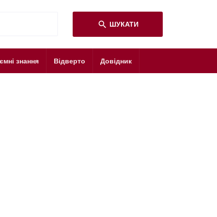
search
ШУКАТИ
ємні знання
Відверто
Довідник