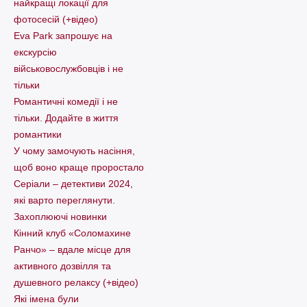
найкращі локації для
фотосесій (+відео)
Eva Park запрошує на
екскурсію
військовослужбовців і не
тільки
Романтичні комедії і не
тільки. Додайте в життя
романтики
У чому замочують насіння,
щоб воно краще проростало
Серіали – детективи 2024,
які варто пеpеглянути.
Захоплюючі новинки
Кінний клуб «Соломахине
Ранчо» – вдале місце для
активного дозвілля та
душевного релаксу (+відео)
Які імена були