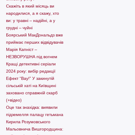
Скажіть в який місяць ви
народилися, а я скажу, хто
ви: у травні – надійні, а у
грудні – чуйні
Боярський МакДональдз вже
приймає перших відвідувачів
Марія Капніст –
НЕЗВОРУШНА під вогнем
Кращі детективні серіали
2024 року: вибір редакції
Ефект “Вау!” У закинутій
сільській хаті на Київщині
заховано справжній скарб
(+відео)
Оце так знахідка: виявили
підземелля палацу гетьмана
Кирила Розумовського
Мальовнича Вишгородщина: