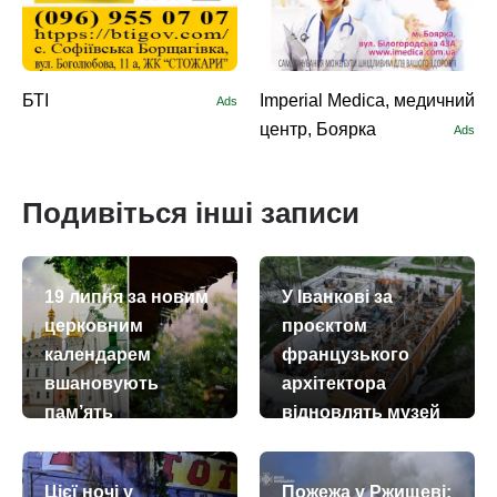
БТІ
Imperial Medica, медичний
Ads
центр, Боярка
Ads
Подивіться інші записи
19 липня за новим
У Іванкові за
церковним
проєктом
календарем
французького
вшановують
архітектора
пам’ять
відновлять музей
преподобної
Марії Примаченко
Макрини
today
remove_red_eye
27.07.2026
357
Цієї ночі у
Пожежа у Ржищеві: