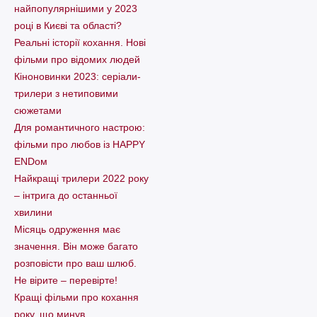
найпопулярнішими у 2023
році в Києві та області?
Реальні історії кохання. Нові
фільми про відомих людей
Кіноновинки 2023: серіали-
трилери з нетиповими
сюжетами
Для романтичного настрою:
фільми про любов із HAPPY
ENDом
Найкращі трилери 2022 року
– інтрига до останньої
хвилини
Місяць одруження має
значення. Він може багато
розповісти про ваш шлюб.
Не вірите – перевірте!
Кращі фільми про кохання
року, що минув