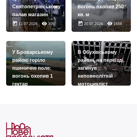
today
remove_red_eye
19.07.2026
59
Святопетрівському
вогонь охопив 250
палав магазин
кв. м
today
remove_red_eye
today
remove_red_eye
11.07.2026
305
20.07.2026
1688
У Броварському
В Обухівському
районі горіло
районі, на переїзді,
пшеничне поле:
загинув
вогонь охопив 1
неповнолітній
гектар
мотоцикліст
today
remove_red_eye
today
remove_red_eye
21.07.2026
271
05.08.2026
180