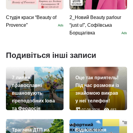
Студія краси “Beauty of
2_Новий Beauty parlour
Provence”
“just u!”, Софіївська
Ads
Борщагівка
Ads
Подивіться інші записи
7 липня
Оце так приятель!
православні
Під час розмови із
вшановують
знайомою викрав
преподобних Іова
у неї телефон!
та Феодосія
today
remove_red_eye
07.08.2026
483
Манявських
today
remove_red_eye
07.07.2026
58
Трагічна ДТП на
Відновлення