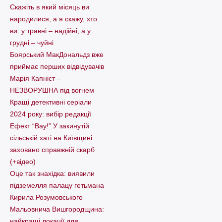
Скажіть в який місяць ви
народилися, а я скажу, хто
ви: у травні – надійні, а у
грудні – чуйні
Боярський МакДональдз вже
приймає перших відвідувачів
Марія Капніст –
НЕЗВОРУШНА під вогнем
Кращі детективні серіали
2024 року: вибір редакції
Ефект “Вау!” У закинутій
сільській хаті на Київщині
заховано справжній скарб
(+відео)
Оце так знахідка: виявили
підземелля палацу гетьмана
Кирила Розумовського
Мальовнича Вишгородщина:
найкращі локації для