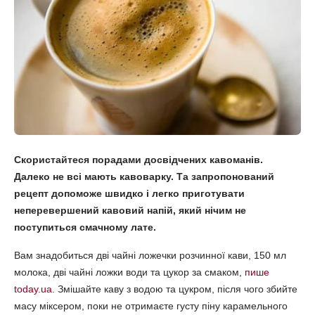
Скористайтеся порадами досвідчених кавоманів.
Далеко не всі мають кавоварку. Та запропонований
рецепт допоможе швидко і легко приготувати
неперевершений кавовий напій, який нічим не
поступиться смачному лате.
Вам знадобиться дві чайні ложечки розчинної кави, 150 мл
молока, дві чайні ложки води та цукор за смаком,
пише
today.ua
. Змішайте каву з водою та цукром, після чого збийте
масу міксером, поки не отримаєте густу піну карамельного