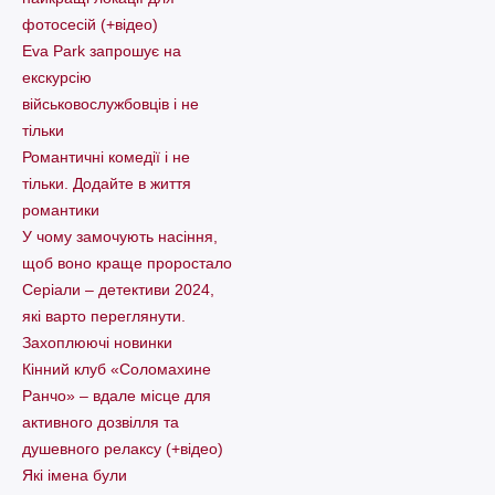
фотосесій (+відео)
Eva Park запрошує на
екскурсію
військовослужбовців і не
тільки
Романтичні комедії і не
тільки. Додайте в життя
романтики
У чому замочують насіння,
щоб воно краще проростало
Серіали – детективи 2024,
які варто пеpеглянути.
Захоплюючі новинки
Кінний клуб «Соломахине
Ранчо» – вдале місце для
активного дозвілля та
душевного релаксу (+відео)
Які імена були