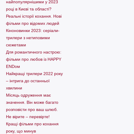
найпопулярнішими у 2023
році в Києві та області?
Реальні історії кохання. Нові
фільми про відомих людей
Кіноновинки 2023: серіали-
трилери з нетиповими
сюжетами
Для романтичного настрою:
фільми про любов із HAPPY
ENDом
Найкращі трилери 2022 року
– інтрига до останньої
хвилини
Місяць одруження має
значення. Він може багато
розповісти про ваш шлюб.
Не вірите – перевірте!
Кращі фільми про кохання
року, що минув