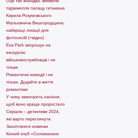
Оце так знахідка: виявили
підземелля палацу гетьмана
Кирила Розумовського
Мальовнича Вишгородщина:
найкращі локації для
фотосесій (+відео)
Eva Park запрошує на
екскурсію
військовослужбовців і не
тільки
Романтичні комедії і не
тільки. Додайте в життя
романтики
У чому замочують насіння,
щоб воно краще проростало
Серіали – детективи 2024,
які варто пеpеглянути.
Захоплюючі новинки
Кінний клуб «Соломахине