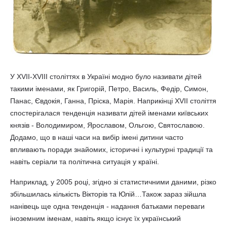
У XVII-XVIII століттях в Україні модно було називати дітей
такими іменами, як Григорій, Петро, Василь, Федір, Симон,
Панас, Євдокія, Ганна, Пріска, Марія. Наприкінці XVII століття
спостерігалася тенденція називати дітей іменами київських
князів - Володимиром, Ярославом, Ольгою, Святославою.
Додамо, що в наші часи на вибір імені дитини часто
впливають поради знайомих, історичні і культурні традиції та
навіть серіали та політична ситуація у країні.
Наприклад, у 2005 році, згідно зі статистичними даними, різко
збільшилась кількість Вікторів та Юлій…Також зараз зійшла
нанівець ще одна тенденція - надання батьками переваги
іноземним іменам, навіть якщо існує їх український