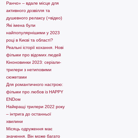
Ранчо» – вдале місце для
активного дозвілля та
душевного релаксу (+відео)
Які імена були
найпопулярнішими у 2023
році в Києві та області?
Реальні історії кохання. Нові
фільми про відомих людей
Кіноновинки 2023: серіали-
трилери з нетиповими
сюжетами
Для романтичного настрою:
фільми про любов із HAPPY
ENDом
Найкращі трилери 2022 року
– інтрига до останньої
хвилини
Місяць одруження має
значення. Він може багато