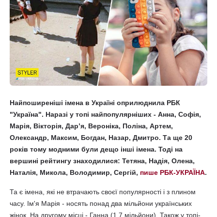
Найпоширеніші імена в Україні оприлюднила РБК
"Україна". Наразі у топі найпопулярніших - Анна, Софія,
Марія, Вікторія, Дар’я, Вероніка, Поліна, Артем,
Олександр, Максим, Богдан, Назар, Дмитро. Та ще 20
років тому модними були дещо інші імена. Тоді на
вершині рейтингу знаходилися: Тетяна, Надія, Олена,
Наталія, Микола, Володимир, Сергій,
пише РБК-УКРАЇНА
.
Та є імена, які не втрачають своєї популярності і з плином
часу. Ім'я Марія - носять понад два мільйони українських
жінок. На другому місці - Ганна (1,7 мільйони). Також у топі-