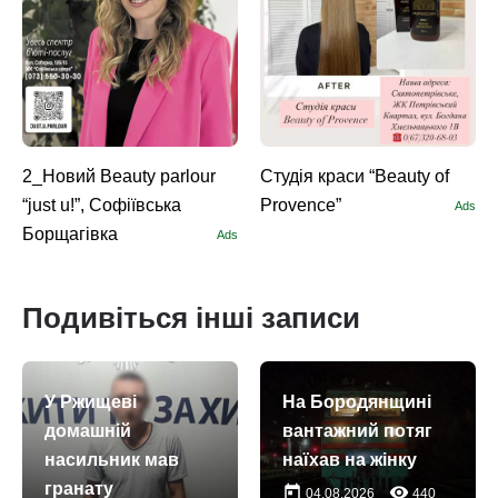
2_Новий Beauty parlour
Студія краси “Beauty of
“just u!”, Софіївська
Provence”
Ads
Борщагівка
Ads
Подивіться інші записи
У Ржищеві
На Бородянщині
домашній
вантажний потяг
насильник мав
наїхав на жінку
гранату
today
remove_red_eye
04.08.2026
440