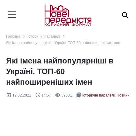
search
navigate_next
navigate_next
Головна
Історичні паралелі
Які імена найпопулярніші в Україні. ТОП-60 найпоширеніших імен
Які імена найпопулярніші в
Україні. ТОП-60
найпоширеніших імен
today
query_builder
remove_red_eye
bookmarks
12.02.2022
14:57
59331
Історичні паралелі
,
Новини