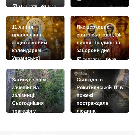
today
remove_red_eye
31.07.2026
1699
11 липня
Яке церковне
православні,
свято сьогодні, 24
згідно з новим
липня. Традиції та
календарем
заборони дня
Української
today
remove_red_eye
24.07.2026
59
церкви,
вшановують
Загинув через
Сьогодні в
пам’ять святої
зачепінг на
Рокитнянській ТГ в
рівноапостольної
залізниці:
пожежі
княгині Ольги
Сьогоднішня
постраждала
today
remove_red_eye
11.07.2026
69
трагедія у
людина
Бориспільському
today
remove_red_eye
11.07.2026
992
районі