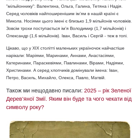
"мільйоннику": Валентина, Ольга, Галина, Тетяна і Надія.
Серед чоловіків найпоширенішим ім’ям в нашій країні є
Микола. Носіями цього імені є близько 1,9 мільйонів чоловіків.
Зовсім трохи поступається ім'я Володимир (1,7 мільйонів) і
Олександр (1,6 мільйонів). Іван, Василь і Сергій - теж в топі.
Цікаво, що у XIX столітті маленьких україночок найчастіше
нарікали: Маріями, Маринами, Аннами, Анастасіями,
Катеринами, Параскевіями, Павлинами, Вірами, Надіями,
Христинами. А серед хлопчиків домінували імена: Іван,
Петро, Василь, Михайло, Олекса, Павло, Матвій.
Також ми нещодавно писали:
2025 – рік Зеленої
Дерев’яної Змії. Яким він буде та чого чекати від
символу року?