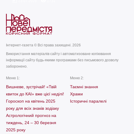
today
remove_red_eye
23.07.2026
1731
Інтернет-газета © Всі права захищені. 2026
Використання матеріалів сайту і автоматизоване копіювання
інформації сайту будь-якими програмами без письмового дозволу
заборонено.
Меню 1:
Меню 2:
Вишневе, зустрічай! «Твій
Таємні знання
квиток до КАІ» вже цієї неділі!
Храми
Гороскоп на квітень 2025
Історичні паралелі
року для всіх знаків зодіаку
Астрологічний прогноз на
тиждень, 24 – 30 березня
2025 року