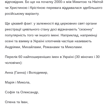
відповідник. Бо ще на початку 2000-х між Микитою та Нікітой
чи Христиною і Крістіною перевага віддавалася здебільшого
російському варіанту.
Ще цікавий факт: у залежності від церковних свят органи
реєстрації цивільного стану досі відзначають "сезонну"
популярність того чи іншого імені. Наприклад, наприкінці
осені та взимку в Україні хлопчиків частіше називають
Андріями, Михайлами, Романами та Миколами.
Перелік 60 найпоширеніших імен в Україні (30 жіночих і 30
чоловічих):
Анна (Ганна) і Володимир,
Марія і Микола,
Софія та Олександр,
Олена та Іван,