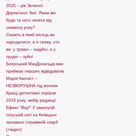
2025 – рік Зеленої
Дерев’яної Змії. Яким він
буде та чого чекати від
символу року?
Скажіть в який місяць ви
народилися, а я скажу, хто
ви: у травні – надійні, а у
грудні – чуйні
Боярський МакДональдз вже
приймає перших відвідувачів
Марія Капніст –
НЕЗВОРУШНА під вогнем
Кращі детективні серіали
2024 року: вибір редакції
Ефект “Вау!” У закинутій
сільській хаті на Київщині
заховано справжній скарб
(+відео)