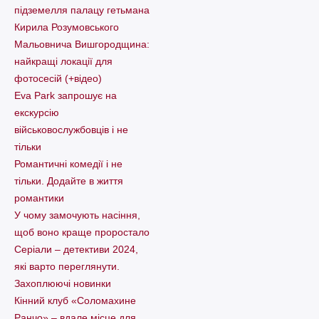
підземелля палацу гетьмана
Кирила Розумовського
Мальовнича Вишгородщина:
найкращі локації для
фотосесій (+відео)
Eva Park запрошує на
екскурсію
військовослужбовців і не
тільки
Романтичні комедії і не
тільки. Додайте в життя
романтики
У чому замочують насіння,
щоб воно краще проростало
Серіали – детективи 2024,
які варто пеpеглянути.
Захоплюючі новинки
Кінний клуб «Соломахине
Ранчо» – вдале місце для