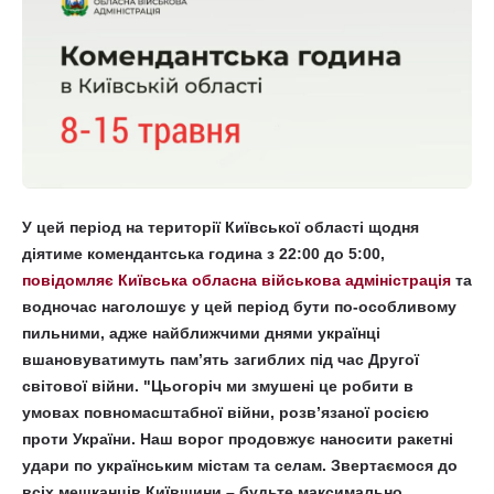
У цей період на території Київської області щодня
діятиме комендантська година з 22:00 до 5:00,
повідомляє Київська обласна військова адміністрація
та
водночас наголошує у цей період бути по-особливому
пильними, адже найближчими днями українці
вшановуватимуть пам’ять загиблих під час Другої
світової війни. "Цьогоріч ми змушені це робити в
умовах повномасштабної війни, розв’язаної росією
проти України. Наш ворог продовжує наносити ракетні
удари по українським містам та селам. Звертаємося до
всіх мешканців Київщини – будьте максимально