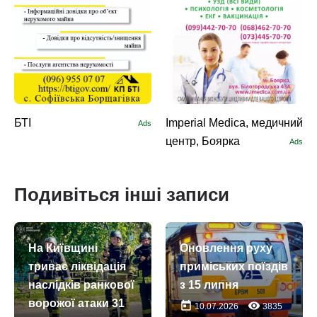
БТІ
Imperial Medica, медичний
Ads
центр, Боярка
Ads
Подивіться інші записи
На Київщині
Оновлення руху
триває ліквідація
приміських поїздів
наслідків ранкової
з 15 липня
ворожої атаки 31
today
remove_red_eye
10.07.2026
3835