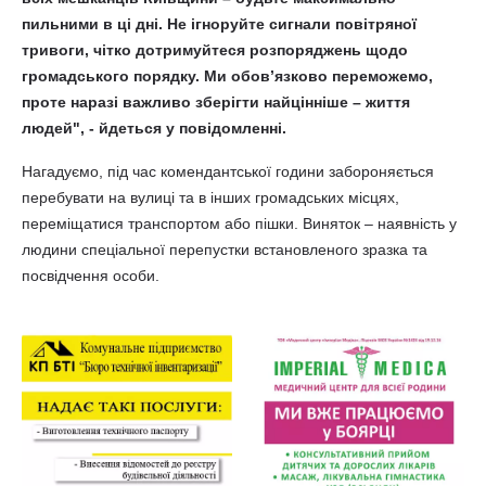
пильними в ці дні. Не ігноруйте сигнали повітряної
тривоги, чітко дотримуйтеся розпоряджень щодо
громадського порядку. Ми обов’язково переможемо,
проте наразі важливо зберігти найцінніше – життя
людей", - йдеться у повідомленні.
Нагадуємо, під час комендантської години забороняється
перебувати на вулиці та в інших громадських місцях,
переміщатися транспортом або пішки. Виняток – наявність у
людини спеціальної перепустки встановленого зразка та
посвідчення особи.