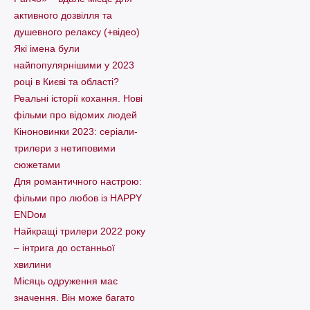
активного дозвілля та
душевного релаксу (+відео)
Які імена були
найпопулярнішими у 2023
році в Києві та області?
Реальні історії кохання. Нові
фільми про відомих людей
Кіноновинки 2023: серіали-
трилери з нетиповими
сюжетами
Для романтичного настрою:
фільми про любов із HAPPY
ENDом
Найкращі трилери 2022 року
– інтрига до останньої
хвилини
Місяць одруження має
значення. Він може багато