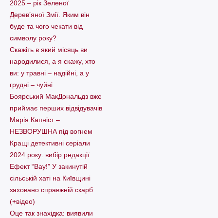
2025 – рік Зеленої
Дерев’яної Змії. Яким він
буде та чого чекати від
символу року?
Скажіть в який місяць ви
народилися, а я скажу, хто
ви: у травні – надійні, а у
грудні – чуйні
Боярський МакДональдз вже
приймає перших відвідувачів
Марія Капніст –
НЕЗВОРУШНА під вогнем
Кращі детективні серіали
2024 року: вибір редакції
Ефект “Вау!” У закинутій
сільській хаті на Київщині
заховано справжній скарб
(+відео)
Оце так знахідка: виявили