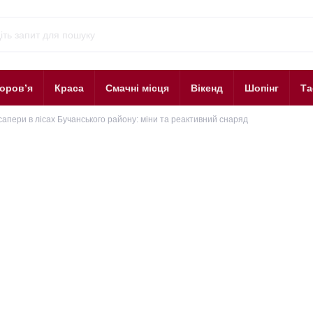
оров’я
Краса
Смачні місця
Вікенд
Шопінг
Та
 сапери в лісах Бучанського району: міни та реактивний снаряд