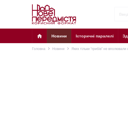
home
Новини
Історичні паралелі
Зд
navigate_next
navigate_next
Головна
Новини
Яких тільки “грибів” не вполювали