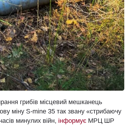
бирання грибів місцевий мешканець
ову міну S-mine 35 так звану «стрибаючу
часів минулих війн,
інформує
МРЦ ШР