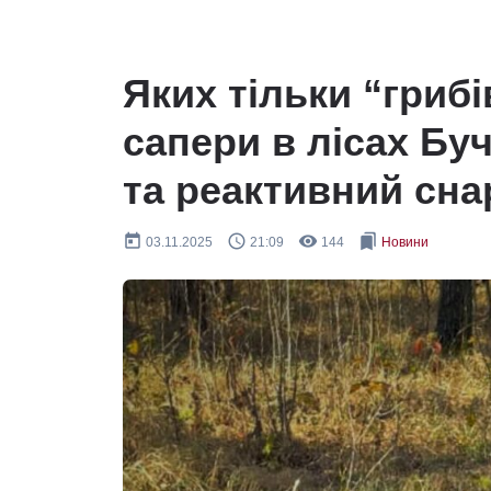
Яких тільки “гриб
сапери в лісах Бу
та реактивний сна
today
query_builder
remove_red_eye
bookmarks
03.11.2025
21:09
144
Новини