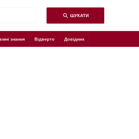
search
ШУКАТИ
ємні знання
Відверто
Довідник