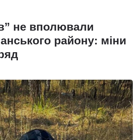
ів” не вполювали
чанського району: міни
ряд