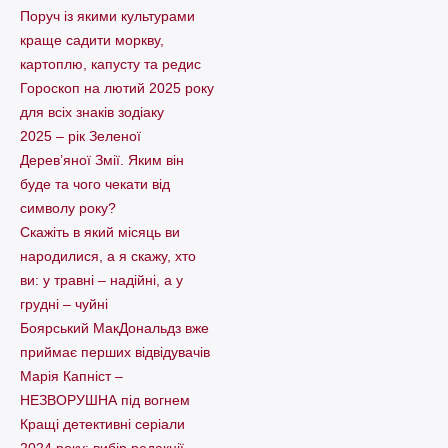
Поруч із якими культурами
краще садити моркву,
картоплю, капусту та редис
Гороскоп на лютий 2025 року
для всіх знаків зодіаку
2025 – рік Зеленої
Дерев’яної Змії. Яким він
буде та чого чекати від
символу року?
Скажіть в який місяць ви
народилися, а я скажу, хто
ви: у травні – надійні, а у
грудні – чуйні
Боярський МакДональдз вже
приймає перших відвідувачів
Марія Капніст –
НЕЗВОРУШНА під вогнем
Кращі детективні серіали
2024 року: вибір редакції