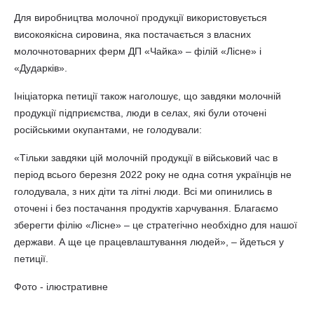
Для виробництва молочної продукції використовується
високоякісна сировина, яка постачається з власних
молочнотоварних ферм ДП «Чайка» – філій «Лісне» і
«Дударків».
Ініціаторка петиції також наголошує, що завдяки молочній
продукції підприємства, люди в селах, які були оточені
російськими окупантами, не голодували:
«Тільки завдяки цій молочній продукції в військовий час в
період всього березня 2022 року не одна сотня українців не
голодувала, з них діти та літні люди. Всі ми опинились в
оточені і без постачання продуктів харчування. Благаємо
зберегти філію «Лісне» – це стратегічно необхідно для нашої
держави. А ще це працевлаштування людей», – йдеться у
петиції.
Фото - ілюстративне