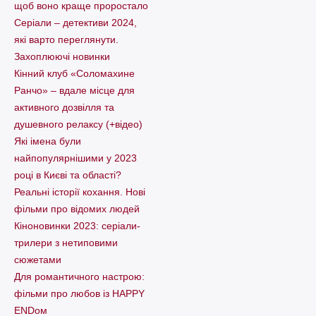
щоб воно краще проростало
Серіали – детективи 2024,
які варто пеpеглянути.
Захоплюючі новинки
Кінний клуб «Соломахине
Ранчо» – вдале місце для
активного дозвілля та
душевного релаксу (+відео)
Які імена були
найпопулярнішими у 2023
році в Києві та області?
Реальні історії кохання. Нові
фільми про відомих людей
Кіноновинки 2023: серіали-
трилери з нетиповими
сюжетами
Для романтичного настрою:
фільми про любов із HAPPY
ENDом