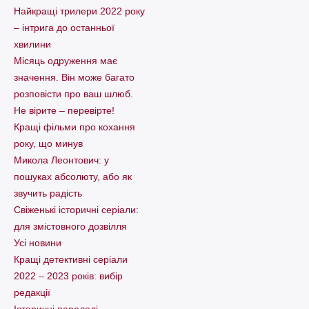
Найкращі трилери 2022 року
– інтрига до останньої
хвилини
Місяць одруження має
значення. Він може багато
розповісти про ваш шлюб.
Не вірите – перевірте!
Кращі фільми про кохання
року, що минув
Микола Леонтович: у
пошуках абсолюту, або як
звучить радість
Свіженькі історичні серіали:
для змістовного дозвілля
Усі новини
Кращі детективні серіали
2022 – 2023 років: вибір
редакції
Історичні паралелі