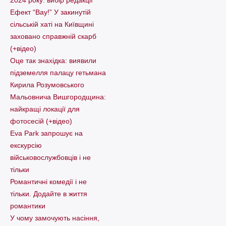
Ефект “Вау!” У закинутій
сільській хаті на Київщині
заховано справжній скарб
(+відео)
Оце так знахідка: виявили
підземелля палацу гетьмана
Кирила Розумовського
Мальовнича Вишгородщина:
найкращі локації для
фотосесій (+відео)
Eva Park запрошує на
екскурсію
військовослужбовців і не
тільки
Романтичні комедії і не
тільки. Додайте в життя
романтики
У чому замочують насіння,