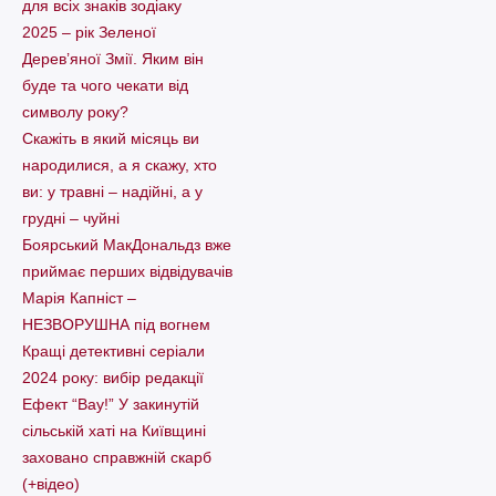
для всіх знаків зодіаку
2025 – рік Зеленої
Дерев’яної Змії. Яким він
буде та чого чекати від
символу року?
Скажіть в який місяць ви
народилися, а я скажу, хто
ви: у травні – надійні, а у
грудні – чуйні
Боярський МакДональдз вже
приймає перших відвідувачів
Марія Капніст –
НЕЗВОРУШНА під вогнем
Кращі детективні серіали
2024 року: вибір редакції
Ефект “Вау!” У закинутій
сільській хаті на Київщині
заховано справжній скарб
(+відео)