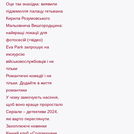
Оце так знахідка: виявили
підземелля палацу гетьмана
Кирила Розумовського
Мальовнича Вишгородщина:
найкращі локації для
фотосесій (+відео)
Eva Park запрошує на
екскурсію
військовослужбовців і не
тільки
Романтичні комедії і не
тільки. Додайте в життя
романтики
У чому замочують насіння,
щоб воно краще проростало
Серіали – детективи 2024,
які варто пеpеглянути.
Захоплюючі новинки
Кінний клуб «Соломахине