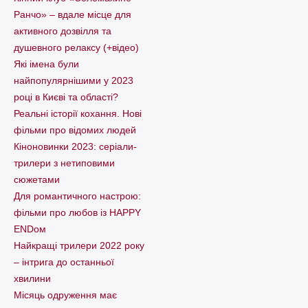
Ранчо» – вдале місце для
активного дозвілля та
душевного релаксу (+відео)
Які імена були
найпопулярнішими у 2023
році в Києві та області?
Реальні історії кохання. Нові
фільми про відомих людей
Кіноновинки 2023: серіали-
трилери з нетиповими
сюжетами
Для романтичного настрою:
фільми про любов із HAPPY
ENDом
Найкращі трилери 2022 року
– інтрига до останньої
хвилини
Місяць одруження має