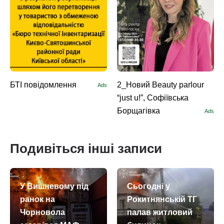
БТІ повідомлення
2_Новий Beauty parlour
Ads
“just u!”, Софіївська
Борщагівка
Ads
Подивіться інші записи
У Вишневому під
Сьогодні у
ранок на
Рокитнянській ТГ
Чорновола
палав житловий