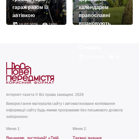
гараж разом із
календарем
автівкою
православні
вшановують
today
remove_red_eye
15.07.2026
1895
пам’ять
первомученика
Стефана
today
remove_red_eye
02.08.2026
39
Інтернет-газета © Всі права захищені. 2026
Використання матеріалів сайту і автоматизоване копіювання
інформації сайту будь-якими програмами без письмового дозволу
заборонено.
Меню 1:
Меню 2:
Вишневе, зустрічай! «Твій
Таємні знання