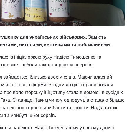
ушонку для українських військових. Замість
ечками, янголами, квіточками та побажаннями.
лася з ініціаторкою руху Надією Тимошенко та
сього вже зробили таких творчих консервів.
я займається близько двох місяців. Маючи власний
м’ясо зі своєї ферми. Згодом до цієї справи почали
 про волонтерську ініціативу стала відомою і в сусідніх
офіївка, Ставище. Таким чином однодумців ставало більше
працею, інші приносили банки та кришки. Надія також
єнти майбутніх консервів.
икетки належить Надії. Тиждень тому у своєму дописі