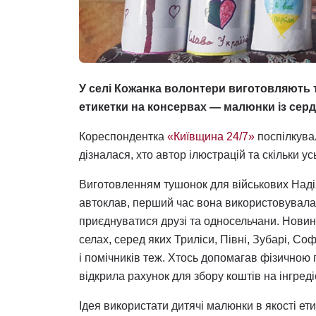
У селі Кожанка волонтери виготовляють т
етикетки на консервах — малюнки із серд
Кореспондентка
«Київщина 24/7»
поспілкува
дізналася, хто автор ілюстрацій та скільки у
Виготовленням тушонок для військових Наді
автоклав, перший час вона використовувала 
приєднуватися друзі та односельчани. Новина
селах, серед яких Триліси, Півні, Зубарі, С
і помічників теж. Хтось допомагав фізичною 
відкрила рахунок для збору коштів на інгреді
Ідея використати дитячі малюнки в якості ет