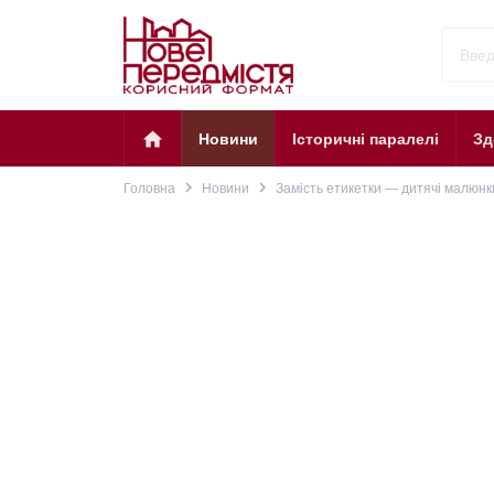
home
Новини
Історичні паралелі
Зд
navigate_next
navigate_next
Головна
Новини
Замість етикетки — дитячі малюнк