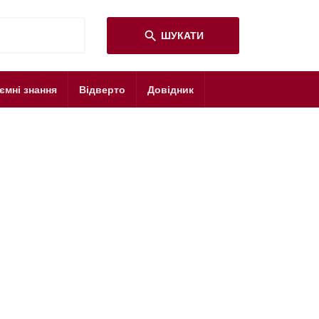
search
ШУКАТИ
ємні знання
Відверто
Довідник