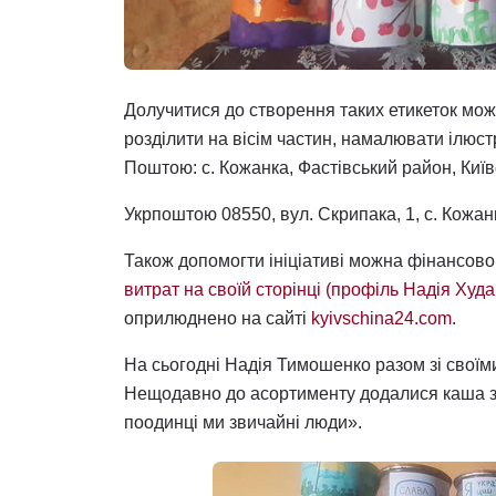
Долучитися до створення таких етикеток мо
розділити на вісім частин, намалювати ілюс
Поштою: с. Кожанка, Фастівський район, Київ
Укрпоштою 08550, вул. Скрипака, 1, с. Кожанк
Також допомогти ініціативі можна фінансово
витрат на своїй сторінці (профіль Надія Худа
оприлюднено на сайті
kyivschina24.com
.
На сьогодні Надія Тимошенко разом зі своїм
Нещодавно до асортименту додалися каша з
поодинці ми звичайні люди».