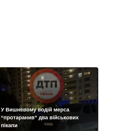
У Вишневому водій мерса
“протаранив” два військових
пікапи