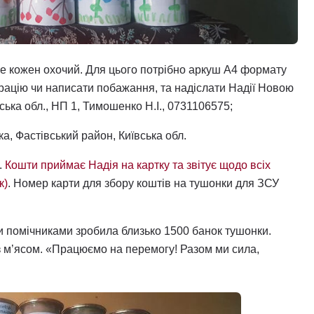
же кожен охочий. Для цього потрібно аркуш А4 формату
трацію чи написати побажання, та надіслати Надії Новою
ська обл., НП 1, Тимошенко Н.І., 0731106575;
а, Фастівський район, Київська обл.
.
Кошти приймає Надія на картку та звітує щодо всіх
к)
. Номер карти для збору коштів на тушонки для ЗСУ
и помічниками зробила близько 1500 банок тушонки.
 м’ясом. «Працюємо на перемогу! Разом ми сила,