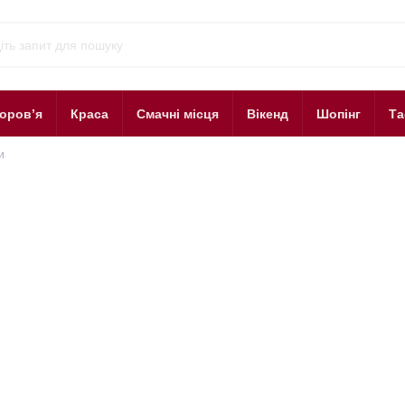
оров’я
Краса
Смачні місця
Вікенд
Шопінг
Та
и