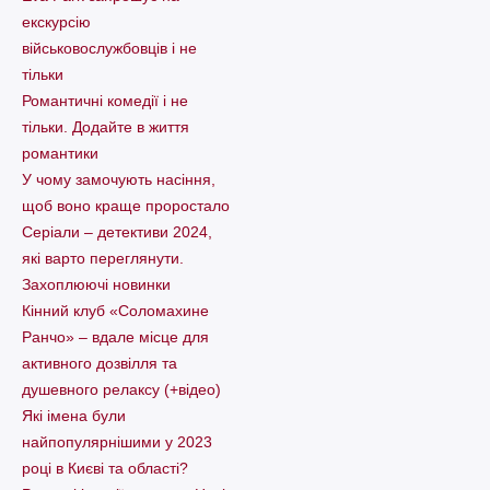
екскурсію
військовослужбовців і не
тільки
Романтичні комедії і не
тільки. Додайте в життя
романтики
У чому замочують насіння,
щоб воно краще проростало
Серіали – детективи 2024,
які варто пеpеглянути.
Захоплюючі новинки
Кінний клуб «Соломахине
Ранчо» – вдале місце для
активного дозвілля та
душевного релаксу (+відео)
Які імена були
найпопулярнішими у 2023
році в Києві та області?