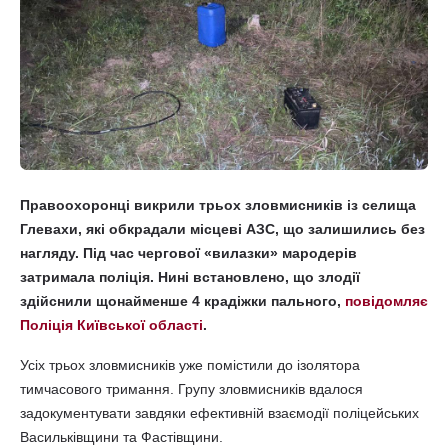
Правоохоронці викрили трьох зловмисників із селища
Глевахи, які обкрадали місцеві АЗС, що залишились без
нагляду. Під час чергової «вилазки» мародерів
затримала поліція. Нині встановлено, що злодії
здійснили щонайменше 4 крадіжки пального,
повідомляє
Поліція Київської області
.
Усіх трьох зловмисників уже помістили до ізолятора
тимчасового тримання. Групу зловмисників вдалося
задокументувати завдяки ефективній взаємодії поліцейських
Васильківщини та Фастівщини.