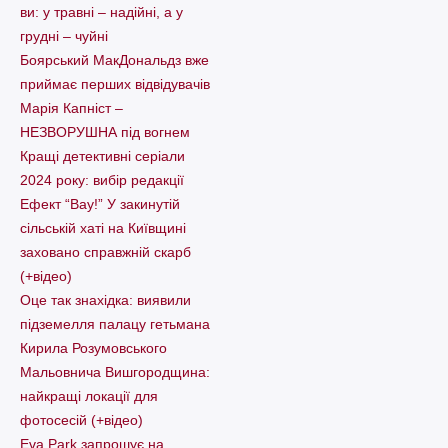
ви: у травні – надійні, а у
грудні – чуйні
Боярський МакДональдз вже
приймає перших відвідувачів
Марія Капніст –
НЕЗВОРУШНА під вогнем
Кращі детективні серіали
2024 року: вибір редакції
Ефект “Вау!” У закинутій
сільській хаті на Київщині
заховано справжній скарб
(+відео)
Оце так знахідка: виявили
підземелля палацу гетьмана
Кирила Розумовського
Мальовнича Вишгородщина:
найкращі локації для
фотосесій (+відео)
Eva Park запрошує на