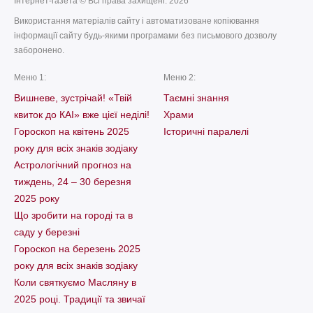
Інтернет-газета © Всі права захищені. 2026
Використання матеріалів сайту і автоматизоване копіювання
інформації сайту будь-якими програмами без письмового дозволу
заборонено.
Меню 1:
Меню 2:
Вишневе, зустрічай! «Твій
Таємні знання
квиток до КАІ» вже цієї неділі!
Храми
Гороскоп на квітень 2025
Історичні паралелі
року для всіх знаків зодіаку
Астрологічний прогноз на
тиждень, 24 – 30 березня
2025 року
Що зробити на городі та в
саду у березні
Гороскоп на березень 2025
року для всіх знаків зодіаку
Коли святкуємо Масляну в
2025 році. Традиції та звичаї