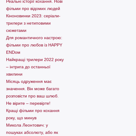
Реальні історії кохання. Нові
фільми про відомих людей
Кіноновинки 2023: серіали-
трилери з нетиповими
сюжетами
Для романтичного настрою:
фільми про любов із HAPPY
ENDом
Найкращі трилери 2022 року
– інтрига до останньої
хвилини
Місяць одруження має
значення. Він може багато
розповісти про ваш шлюб.
Не вірите – перевірте!
Кращі фільми про кохання
року, що минув
Микола Леонтович: у
пошуках абсолюту, або як