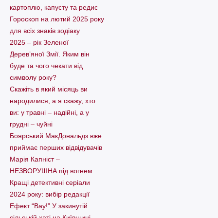
картоплю, капусту та редис
Гороскоп на лютий 2025 року
для всіх знаків зодіаку
2025 – рік Зеленої
Дерев’яної Змії. Яким він
буде та чого чекати від
символу року?
Скажіть в який місяць ви
народилися, а я скажу, хто
ви: у травні – надійні, а у
грудні – чуйні
Боярський МакДональдз вже
приймає перших відвідувачів
Марія Капніст –
НЕЗВОРУШНА під вогнем
Кращі детективні серіали
2024 року: вибір редакції
Ефект “Вау!” У закинутій
сільській хаті на Київщині