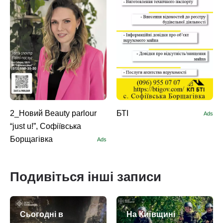
2_Новий Beauty parlour
БТІ
Ads
“just u!”, Софіївська
Борщагівка
Ads
Подивіться інші записи
Сьогодні в
На Київщині