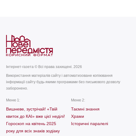
Манявських
today
remove_red_eye
21.07.2026
270
today
remove_red_eye
07.07.2026
58
Інтернет-газета © Всі права захищені. 2026
Використання матеріалів сайту і автоматизоване копіювання
інформації сайту будь-якими програмами без письмового дозволу
заборонено.
Меню 1:
Меню 2:
Вишневе, зустрічай! «Твій
Таємні знання
квиток до КАІ» вже цієї неділі!
Храми
Гороскоп на квітень 2025
Історичні паралелі
року для всіх знаків зодіаку