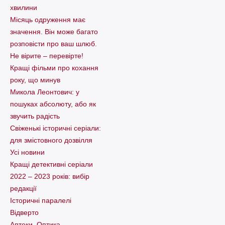
хвилини
Місяць одруження має
значення. Він може багато
розповісти про ваш шлюб.
Не вірите – перевірте!
Кращі фільми про кохання
року, що минув
Микола Леонтович: у
пошуках абсолюту, або як
звучить радість
Свіженькі історичні серіали:
для змістовного дозвілля
Усі новини
Кращі детективні серіали
2022 – 2023 років: вибір
редакції
Історичні паралелі
Відверто
Аптеки. Оптика