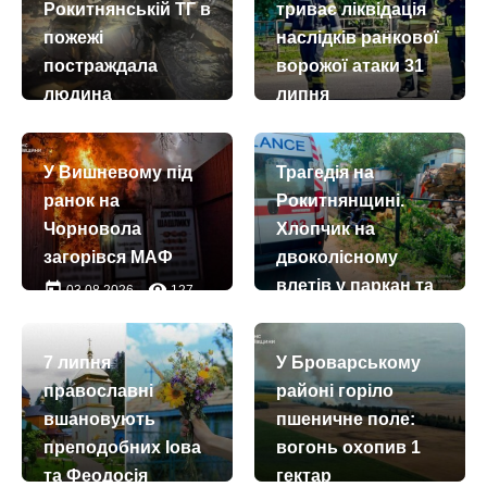
Рокитнянській ТГ в
триває ліквідація
пожежі
наслідків ранкової
постраждала
ворожої атаки 31
людина
липня
today
remove_red_eye
today
remove_red_eye
11.07.2026
992
31.07.2026
1809
У Вишневому під
Трагедія на
ранок на
Рокитнянщині.
Чорновола
Хлопчик на
загорівся МАФ
двоколісному
влетів у паркан та
today
remove_red_eye
03.08.2026
127
загинув
today
remove_red_eye
03.08.2026
1674
7 липня
У Броварському
православні
районі горіло
вшановують
пшеничне поле:
преподобних Іова
вогонь охопив 1
та Феодосія
гектар