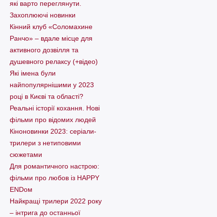
які варто пеpеглянути.
Захоплюючі новинки
Кінний клуб «Соломахине
Ранчо» – вдале місце для
активного дозвілля та
душевного релаксу (+відео)
Які імена були
найпопулярнішими у 2023
році в Києві та області?
Реальні історії кохання. Нові
фільми про відомих людей
Кіноновинки 2023: серіали-
трилери з нетиповими
сюжетами
Для романтичного настрою:
фільми про любов із HAPPY
ENDом
Найкращі трилери 2022 року
– інтрига до останньої