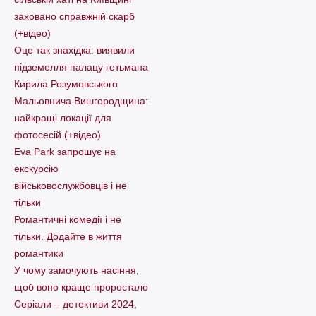
заховано справжній скарб
(+відео)
Оце так знахідка: виявили
підземелля палацу гетьмана
Кирила Розумовського
Мальовнича Вишгородщина:
найкращі локації для
фотосесій (+відео)
Eva Park запрошує на
екскурсію
військовослужбовців і не
тільки
Романтичні комедії і не
тільки. Додайте в життя
романтики
У чому замочують насіння,
щоб воно краще проростало
Серіали – детективи 2024,