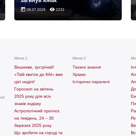
загинув юнак
today
remove_red_eye
08.07.2026
2233
Меню 1:
Меню 2:
Ме
Вишневе, зустрічай!
Таємні знання
Ін
«Твій квиток до КАІ» вже
Храми
Аг
цієї неділі!
Історичні паралелі
Ап
Гороскоп на квітень
До
2025 року для всіх
Ек
ння
знаків зодіаку
По
Астрологічний прогноз
Ра
на тиждень, 24 – 30
Ре
березня 2025 року
Ве
Що зробити на городі та
Вс