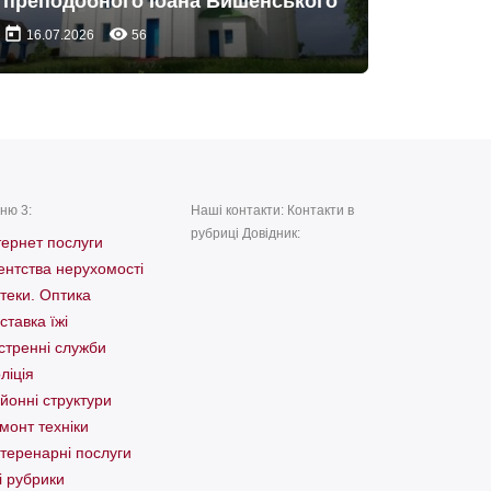
преподобного Іоана Вишенського
today
remove_red_eye
16.07.2026
56
ню 3:
Наші контакти: Контакти в
рубриці Довідник:
тернет послуги
ентства нерухомості
теки. Оптика
ставка їжі
стренні служби
ліція
йонні структури
монт техніки
теренарні послуги
і рубрики