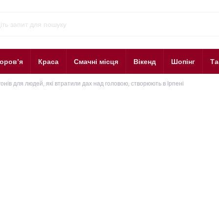
оров’я
Краса
Смачні місця
Вікенд
Шопінг
Та
онів для людей, які втратили дах над головою, створюють в Ірпені