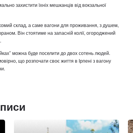
ально захистити їхніх мешканців від вокзальної
хомий склад, а саме вагони для проживання, з душем,
раном. Він стоятиме на запасній колії, огороджений
.
рейках" можна буде поселити до двох сотень людей.
мовірно, що розпочати своє життя в Ірпені з вагону
ни.
аписи