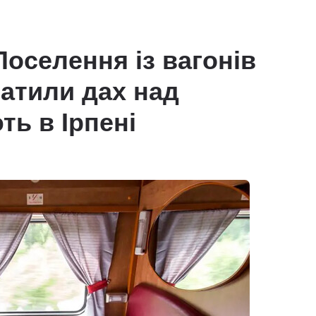
Поселення із вагонів
ратили дах над
ь в Ірпені