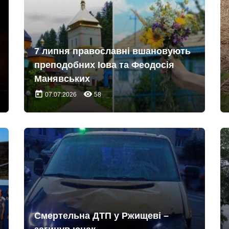
7 липня православні вшановують
преподобних Іова та Феодосія
Манявських
today
remove_red_eye
07.07.2026
58
Смертельна ДТП у Ржищеві –