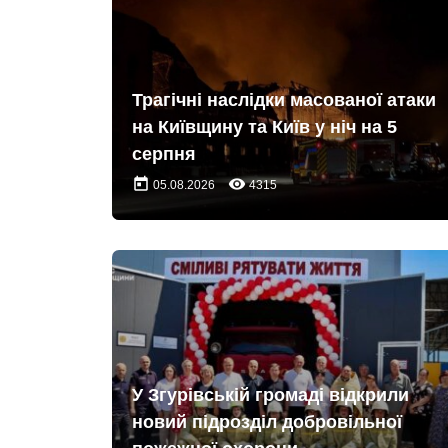
Трагічні наслідки масованої атаки
на Київщину та Київ у ніч на 5
серпня
today
remove_red_eye
05.08.2026
4315
У Згурівській громаді відкрили
новий підрозділ добровільної