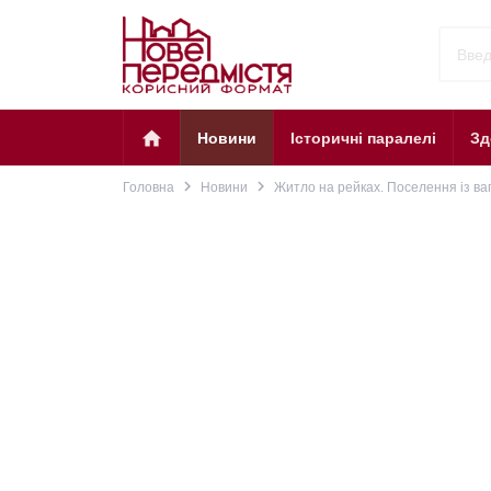
home
Новини
Історичні паралелі
Зд
navigate_next
navigate_next
Головна
Новини
Житло на рейках. Поселення із ваг