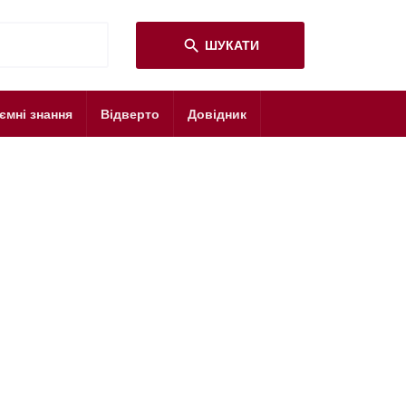
search
ШУКАТИ
ємні знання
Відверто
Довідник