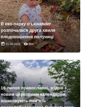
В еко-парку o’Lawander
розпочалася друга хвиля
плодоношення полуниці
today
remove_red_eye
01.08.2026
894
16 липня православні, згідно з
новим церковним календарем,
вшановують пам’ять