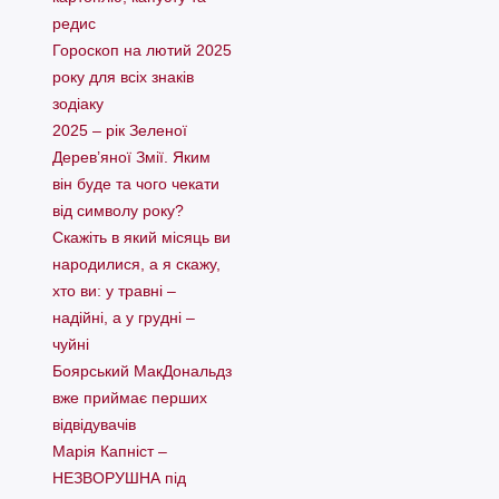
редис
Гороскоп на лютий 2025
року для всіх знаків
зодіаку
2025 – рік Зеленої
Дерев’яної Змії. Яким
він буде та чого чекати
від символу року?
Скажіть в який місяць ви
народилися, а я скажу,
хто ви: у травні –
надійні, а у грудні –
чуйні
Боярський МакДональдз
вже приймає перших
відвідувачів
Марія Капніст –
НЕЗВОРУШНА під