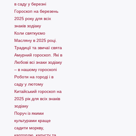
в саду у березні
Гороскоп на березень
2025 року для всіх
знаків зодіаку
Коли святкуємо
Масляну в 2025 році.
Традиції та звичаї свята
Амурний гороскоп. Які в
Любові всі знаки зодіаку
– в нашому гороскопі
Pоботи на городі і в
саду у лютому
Китайський гороскоп на
2025 рік для всіх знаків
зодіаку
Поруч із якими
культурами краще
садити моркву,
картоплю, капусту та