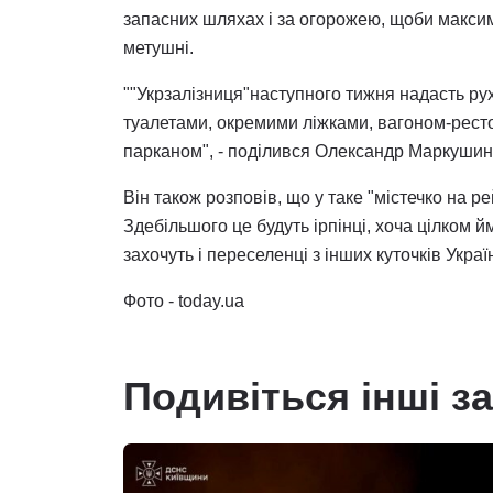
запасних шляхах і за огорожею, щоби максим
метушні.
""Укрзалізниця"наступного тижня надасть ру
туалетами, окремими ліжками, вагоном-ресто
парканом", - поділився Олександр Маркушин
Він також розповів, що у таке "містечко на 
Здебільшого це будуть ірпінці, хоча цілком й
захочуть і переселенці з інших куточків Украї
Фото - today.ua
Подивіться інші з