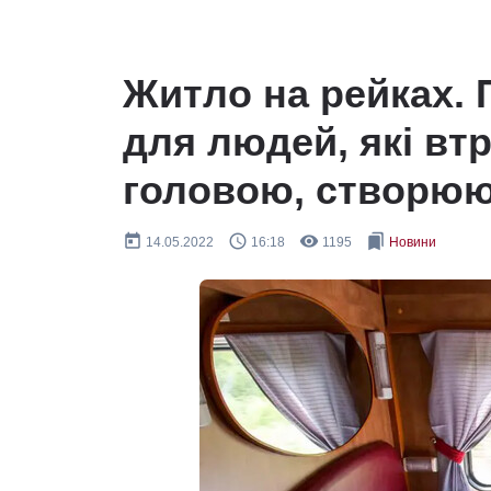
Житло на рейках. 
для людей, які вт
головою, створюют
today
query_builder
remove_red_eye
bookmarks
14.05.2022
16:18
1195
Новини