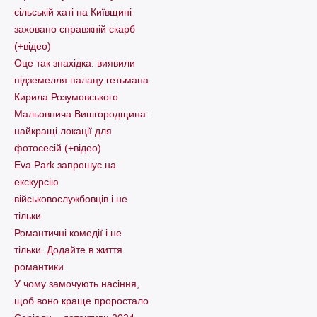
сільській хаті на Київщині
заховано справжній скарб
(+відео)
Оце так знахідка: виявили
підземелля палацу гетьмана
Кирила Розумовського
Мальовнича Вишгородщина:
найкращі локації для
фотосесій (+відео)
Eva Park запрошує на
екскурсію
військовослужбовців і не
тільки
Романтичні комедії і не
тільки. Додайте в життя
романтики
У чому замочують насіння,
щоб воно краще проростало