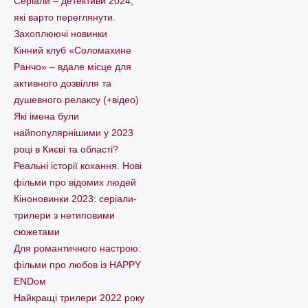
Серіали – детективи 2024,
які варто пеpеглянути.
Захоплюючі новинки
Кінний клуб «Соломахине
Ранчо» – вдале місце для
активного дозвілля та
душевного релаксу (+відео)
Які імена були
найпопулярнішими у 2023
році в Києві та області?
Реальні історії кохання. Нові
фільми про відомих людей
Кіноновинки 2023: серіали-
трилери з нетиповими
сюжетами
Для романтичного настрою:
фільми про любов із HAPPY
ENDом
Найкращі трилери 2022 року