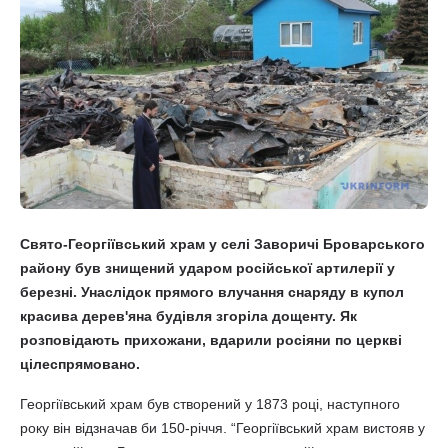
Свято-Георгіївський храм у селі Заворичі Броварського
району був знищений ударом російської артилерії у
березні. Унаслідок прямого влучання снаряду в купол
красива дерев'яна будівля згоріла дощенту. Як
розповідають прихожани, вдарили росіяни по церкві
цілеспрямовано.
Георгіївський храм був створений у 1873 році, наступного
року він відзначав би 150-річчя. “Георгіївський храм вистояв у