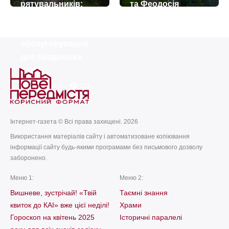
рятувальників:
та Феодосія
загорівся центр
Манявських
комплексного
today
remove_red_eye
07.07.2026
57
обслуговування
для бездомних
осіб
today
remove_red_eye
23.07.2026
2162
Інтернет-газета © Всі права захищені. 2026
Використання матеріалів сайту і автоматизоване копіювання
інформації сайту будь-якими програмами без письмового дозволу
заборонено.
Меню 1:
Меню 2:
Вишневе, зустрічай! «Твій
Таємні знання
квиток до КАІ» вже цієї неділі!
Храми
Гороскоп на квітень 2025
Історичні паралелі