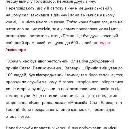
першу війну, у Голодомор, пережив другу війну.
Переповідають, що у II світову війну німець-військовий у
нашому селі закохався в дівчину і вони вінчалися у цьому
храмі, і їм ніхто нічого не казав. Тобто храм бачив все, але не
витримав наших сусідів, таких самих православних як і ми», -
розповідає настоятель, отець Петро. Це був дуже красивий
соборний храм, який вміщував до 600 людей,
передає
Укрінформ
.
«Храм у нас був двопрестольний. Зліва був добудований
приділ Святої Великомучениці Варвари... Приділ вміщував до
100 людей, був відгороджений і взимку там було тепліше, тож
проводили служби у ньому. А зараз... згоріло все - збереглися
лише старі чавунні дзвони, а нові розплавилися повністю від
температури. А ще встигли винести кілька ікон, серед яких
старовинна «Виноградна лоза», «Маковій», Святі Варвара та
Георгій. Вони прикрашають тепер каплицю», - розповідає
отець Петро.
Наразі служби правлять у каплиці, яку побудували на місці,