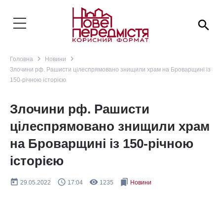
search
navigate_next
navigate_next
Головна
Новини
Злочини рф. Рашисти цілеспрямовано знищили храм на Броварщині із
150-річною історією
Злочини рф. Рашисти
цілеспрямовано знищили храм
на Броварщині із 150-річною
історією
today
query_builder
remove_red_eye
bookmarks
29.05.2022
17:04
1235
Новини