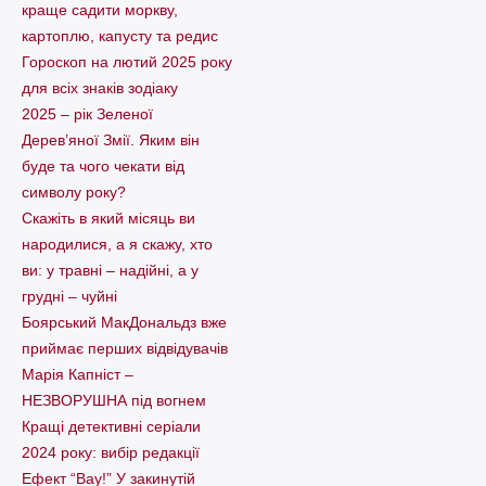
краще садити моркву,
картоплю, капусту та редис
Гороскоп на лютий 2025 року
для всіх знаків зодіаку
2025 – рік Зеленої
Дерев’яної Змії. Яким він
буде та чого чекати від
символу року?
Скажіть в який місяць ви
народилися, а я скажу, хто
ви: у травні – надійні, а у
грудні – чуйні
Боярський МакДональдз вже
приймає перших відвідувачів
Марія Капніст –
НЕЗВОРУШНА під вогнем
Кращі детективні серіали
2024 року: вибір редакції
Ефект “Вау!” У закинутій