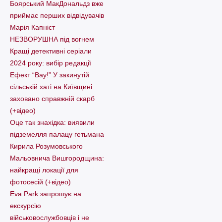
Боярський МакДональдз вже
приймає перших відвідувачів
Марія Капніст –
НЕЗВОРУШНА під вогнем
Кращі детективні серіали
2024 року: вибір редакції
Ефект “Вау!” У закинутій
сільській хаті на Київщині
заховано справжній скарб
(+відео)
Оце так знахідка: виявили
підземелля палацу гетьмана
Кирила Розумовського
Мальовнича Вишгородщина:
найкращі локації для
фотосесій (+відео)
Eva Park запрошує на
екскурсію
військовослужбовців і не