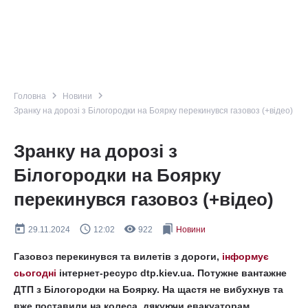
navigate_next
navigate_next
Головна
Новини
Зранку на дорозі з Білогородки на Боярку перекинувся газовоз (+відео)
Зранку на дорозі з
Білогородки на Боярку
перекинувся газовоз (+відео)
today
query_builder
remove_red_eye
bookmarks
29.11.2024
12:02
922
Новини
Газовоз перекинувся та вилетів з дороги,
інформує
сьогодні
інтернет-ресурс dtp.kiev.ua. Потужне вантажне
ДТП з Білогородки на Боярку. На щастя не вибухнув та
вже поставили на колеса, дякуючи евакуаторам.