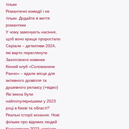
тільки
Романтичні комедії і не
тільки. Додайте в життя
романтики
У чому замочують насіння,
щоб воно краще проростало
Серіали – детективи 2024,
які варто пеpеглянути.
Захоплюючі новинки
Кінний клуб «Соломахине
Ранчо» – вдале місце для
активного дозвілля та
душевного релаксу (+відео)
Які імена були
найпопулярнішими у 2023
році в Києві та області?
Реальні історії кохання. Нові
фільми про відомих людей
Кіноновинки 2023: серіали-