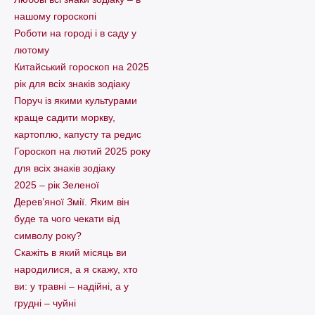
нашому гороскопі
Pоботи на городі і в саду у
лютому
Китайський гороскоп на 2025
рік для всіх знаків зодіаку
Поруч із якими культурами
краще садити моркву,
картоплю, капусту та редис
Гороскоп на лютий 2025 року
для всіх знаків зодіаку
2025 – рік Зеленої
Дерев’яної Змії. Яким він
буде та чого чекати від
символу року?
Скажіть в який місяць ви
народилися, а я скажу, хто
ви: у травні – надійні, а у
грудні – чуйні