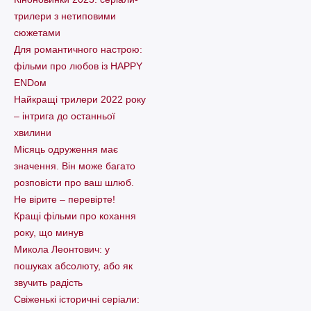
трилери з нетиповими
сюжетами
Для романтичного настрою:
фільми про любов із HAPPY
ENDом
Найкращі трилери 2022 року
– інтрига до останньої
хвилини
Місяць одруження має
значення. Він може багато
розповісти про ваш шлюб.
Не вірите – перевірте!
Кращі фільми про кохання
року, що минув
Микола Леонтович: у
пошуках абсолюту, або як
звучить радість
Свіженькі історичні серіали: