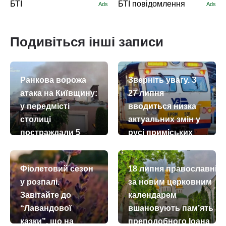
БТІ
БТІ повідомлення
Ads
Ads
Подивіться інші записи
Ранкова ворожа
Зверніть увагу. З
атака на Київщину:
27 липня
у передмісті
вводиться низка
столиці
актуальних змін у
постраждали 5
русі приміських
осіб, серед них
поїздів
троє дітей
today
remove_red_eye
26.07.2026
3690
Фіолетовий сезон
18 липня православні
today
remove_red_eye
22.07.2026
2708
у розпалі.
за новим церковним
Завітайте до
календарем
“Лавандової
вшановують пам’ять
казки”, що на
преподобного Іоана