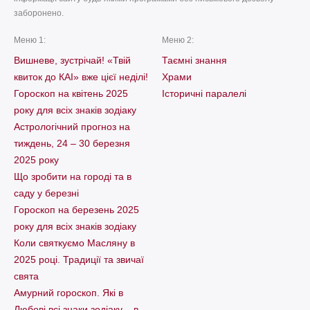
заборонено.
Меню 1:
Меню 2:
Вишневе, зустрічай! «Твій
Таємні знання
квиток до КАІ» вже цієї неділі!
Храми
Гороскоп на квітень 2025
Історичні паралелі
року для всіх знаків зодіаку
Астрологічний прогноз на
тиждень, 24 – 30 березня
2025 року
Що зробити на городі та в
саду у березні
Гороскоп на березень 2025
року для всіх знаків зодіаку
Коли святкуємо Масляну в
2025 році. Традиції та звичаї
свята
Амурний гороскоп. Які в
Любові всі знаки зодіаку – в