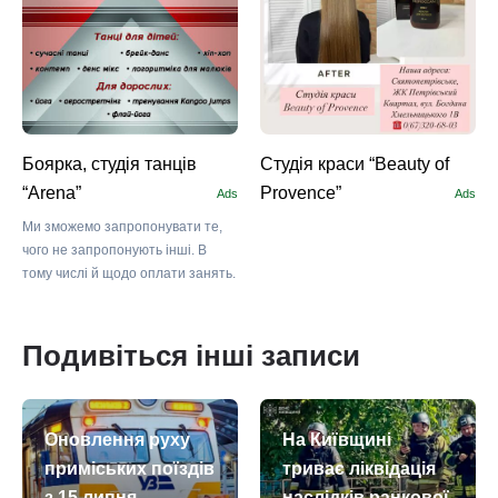
Боярка, студія танців
Студія краси “Beauty of
“Arena”
Provence”
Ads
Ads
Ми зможемо запропонувати те,
чого не запропонують інші. В
тому числі й щодо оплати занять.
Подивіться інші записи
Оновлення руху
На Київщині
приміських поїздів
триває ліквідація
з 15 липня
наслідків ранкової