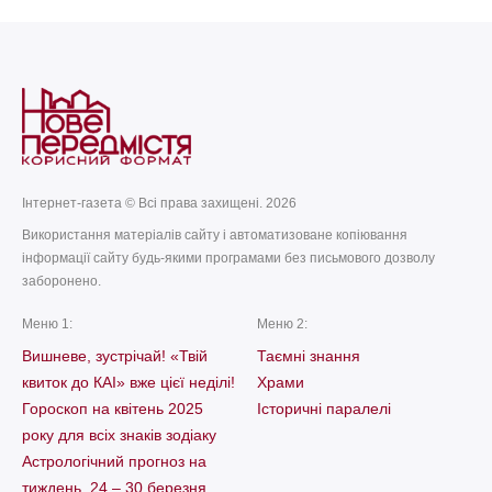
today
remove_red_eye
13.07.2026
669
Інтернет-газета © Всі права захищені. 2026
Використання матеріалів сайту і автоматизоване копіювання
інформації сайту будь-якими програмами без письмового дозволу
заборонено.
Меню 1:
Меню 2:
Вишневе, зустрічай! «Твій
Таємні знання
квиток до КАІ» вже цієї неділі!
Храми
Гороскоп на квітень 2025
Історичні паралелі
року для всіх знаків зодіаку
Астрологічний прогноз на
тиждень, 24 – 30 березня