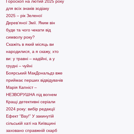
Гороскоп на лютий 2025 року
для всіх знаків зодіаку
2025 – рік Зеленої
Дерев’яної Змії. Яким він
буде та чого чекати від
символу року?
Скажіть в який місяць ви
народилися, а я скажу, хто
ви: у травні – надійні, а у
грудні – чуйні
Боярський МакДональдз вже
приймає перших відвідувачів
Марія Капніст –
НЕЗВОРУШНА під вогнем
Кращі детективні серіали
2024 року: вибір редакції
Ефект “Вау!” У закинутій
сільській хаті на Київщині
заховано справжній скарб