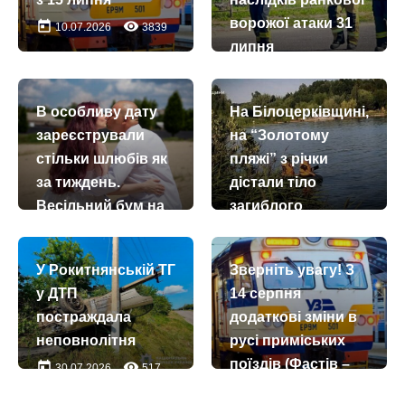
ворожої атаки 31
today
remove_red_eye
10.07.2026
3839
липня
today
remove_red_eye
31.07.2026
1816
В особливу дату
На Білоцерківщині,
зареєстрували
на “Золотому
стільки шлюбів як
пляжі” з річки
за тиждень.
дістали тіло
Весільний бум на
загиблого
Київщині
today
remove_red_eye
03.08.2026
111
today
remove_red_eye
09.07.2026
626
У Рокитнянській ТГ
Зверніть увагу! З
у ДТП
14 серпня
постраждала
додаткові зміни в
неповнолітня
русі приміських
поїздів (Фастів –
today
remove_red_eye
30.07.2026
517
Миронівка)