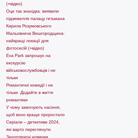
(+відео)
Оце так знахідка: виявили
підземелля палацу гетьмана
Кирила Розумовського
Мальовнича Вишгородщина:
найкращі локації для
фотосесій (+відео)
Eva Park запрошує на
екскурсію
військовослужбовців і не
тільки
Романтичні комедії і не
тільки. Додайте в життя
романтики
У чому замочують насіння,
щоб воно краще проростало
Серіали – детективи 2024,
які варто пеpеглянути.
Захоплюючі новинки