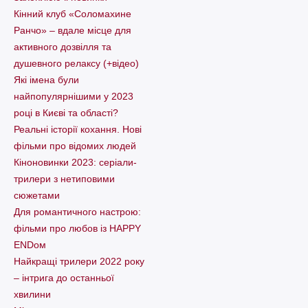
Кінний клуб «Соломахине
Ранчо» – вдале місце для
активного дозвілля та
душевного релаксу (+відео)
Які імена були
найпопулярнішими у 2023
році в Києві та області?
Реальні історії кохання. Нові
фільми про відомих людей
Кіноновинки 2023: серіали-
трилери з нетиповими
сюжетами
Для романтичного настрою:
фільми про любов із HAPPY
ENDом
Найкращі трилери 2022 року
– інтрига до останньої
хвилини