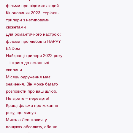
фільми про відомих людей
Кіноновинки 2023: серіали-
трилери з нетиповими
сюжетами
Для романтичного настрою:
фільми про любов із HAPPY
ENDом
Найкращі трилери 2022 року
– інтрига до останньої
хвилини
Місяць одруження має
значення. Він може багато
розповісти про ваш шлюб.
Не вірите – перевірте!
Кращі фільми про кохання
року, що минув
Микола Леонтович: у
пошуках абсолюту, або як