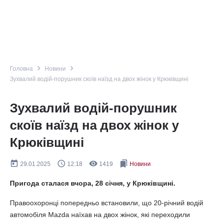
navigate_next
navigate_next
Головна
Новини
Зухвалий водій-порушник скоїв наїзд на двох жінок у Крюківщині
Зухвалий водій-порушник
скоїв наїзд на двох жінок у
Крюківщині
today
query_builder
remove_red_eye
bookmarks
29.01.2025
12:18
1419
Новини
Пригода сталася вчора, 28 січня, у Крюківщині.
Правоохоронці попередньо встановили, що 20-річний водій
автомобіля Mazda наїхав на двох жінок, які переходили