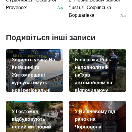
Provence”
“just u!”, Софіївська
Ads
Борщагівка
Ads
Подивіться інші записи
Зверніть увагу. На
Біля річки Рось
Київщині та
неповнолітній
Житомирщині
наїхав
курсуватимуть
автомобілем на
нові регіональні
відпочиваючу
електропоїзди (+
today
remove_red_eye
02.08.2026
888
розклад)
У Гостомелі
У Вишневому під
today
remove_red_eye
02.08.2026
1680
відбудовують
ранок на
новий житловий
Чорновола