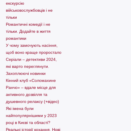
екскурсію
військовослужбовців і не
тільки
Романтичні комедії і не
тільки. Додайте в життя
романтики
У чому замочують насіння,
щоб воно краще проростало
Серіали – детективи 2024,
які варто пеpеглянути.
Захоплюючі новинки
Кінний клуб «Соломахине
Ранчо» – вдале місце для
активного дозвілля та
душевного релаксу (+відео)
Які імена були
найпопулярнішими у 2023
році в Києві та області?
Реальні історії кохання. Нові