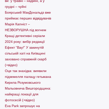
ви: у травні – надійні, а у
грудні – чуйні
Боярський МакДональдз вже
приймає перших відвідувачів
Марія Капніст –
НЕЗВОРУШНА під вогнем
Кращі детективні серіали
2024 року: вибір редакції
Ефект “Вау!” У закинутій
сільській хаті на Київщині
заховано справжній скарб
(+відео)
Оце так знахідка: виявили
підземелля палацу гетьмана
Кирила Розумовського
Мальовнича Вишгородщина:
найкращі локації для
фотосесій (+відео)
Eva Park запрошує на