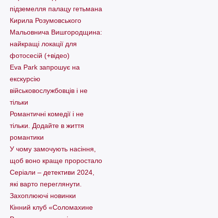
підземелля палацу гетьмана
Кирила Розумовського
Мальовнича Вишгородщина:
найкращі локації для
фотосесій (+відео)
Eva Park запрошує на
екскурсію
військовослужбовців і не
тільки
Романтичні комедії і не
тільки. Додайте в життя
романтики
У чому замочують насіння,
щоб воно краще проростало
Серіали – детективи 2024,
які варто пеpеглянути.
Захоплюючі новинки
Кінний клуб «Соломахине