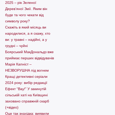
2025 – рік Зеленої
Дерев’яної Змії. Яким він
буде та чого чекати від
символу року?
Скажіть в який місяць ви
народилися, а я скажу, хто
ви: у травні – надійні, а у
грудні – чуйні
Боярський МакДональдз вже
приймає перших відвідувачів
Марія Капніст –
НЕЗВОРУШНА під вогнем
Кращі детективні серіали
2024 року: вибір редакції
Ефект “Вау!” У закинутій
сільській хаті на Київщині
заховано справжній скарб
(+відео)
Оце так знахідка: виявили