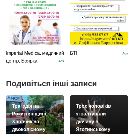
Imperial Medica, медичний
БТІ
Ads
центр, Боярка
Ads
Подивіться інші записи
Трагедія на
Троє чоловіків
Рокитнянщині.
згвалтували
Хлопчик на
дівчину в
двоколісному
Яготинському