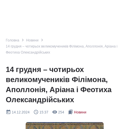
navigate_next
navigate_next
Головна
Новини
14 грудня – чотирьох великомучеників Філімона, Аполлонія, Аріана і
Феотиха Олександрійських
14 грудня – чотирьох
великомучеників Філімона,
Аполлонія, Аріана і Феотиха
Олександрійських
today
query_builder
remove_red_eye
bookmarks
14.12.2024
15:37
254
Новини