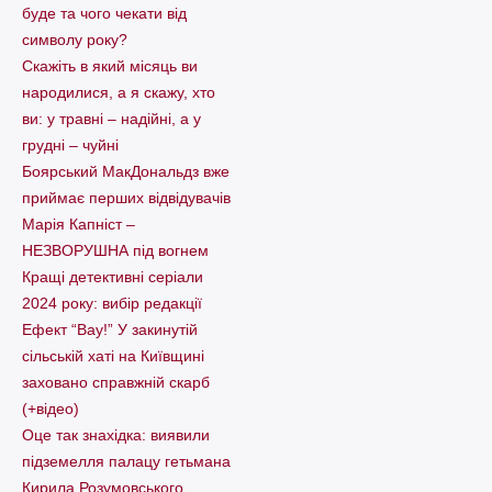
буде та чого чекати від
символу року?
Скажіть в який місяць ви
народилися, а я скажу, хто
ви: у травні – надійні, а у
грудні – чуйні
Боярський МакДональдз вже
приймає перших відвідувачів
Марія Капніст –
НЕЗВОРУШНА під вогнем
Кращі детективні серіали
2024 року: вибір редакції
Ефект “Вау!” У закинутій
сільській хаті на Київщині
заховано справжній скарб
(+відео)
Оце так знахідка: виявили
підземелля палацу гетьмана
Кирила Розумовського