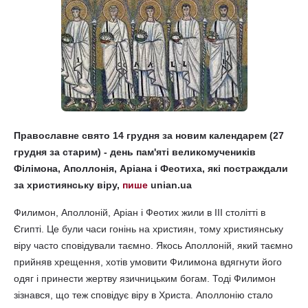
Православне свято 14 грудня за новим календарем (27
грудня за старим) - день пам'яті великомучеників
Філімона, Аполлонія, Аріана і Феотиха, які постраждали
за християнську віру,
пише
unian.ua
Филимон, Аполлоній, Аріан і Феотих жили в III столітті в
Єгипті. Це були часи гонінь на християн, тому християнську
віру часто сповідували таємно. Якось Аполлоній, який таємно
прийняв хрещення, хотів умовити Филимона вдягнути його
одяг і принести жертву язичницьким богам. Тоді Филимон
зізнався, що теж сповідує віру в Христа. Аполлонію стало