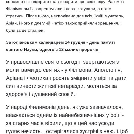
соромно і він відкрито став говорити про свою віру. Разом із
Філлімоном їх заарештували і довго катували, а потім
стратили. Після цього, несподівано для всіх, їхній мучитель,
Аріан, і його підлеглий Фетіох також прийняли хрещення, і
були за це страчені.
За юліанським календарем 14 грудня - день пам'яті
святого Наума, одного з 12 малих пророків.
У православне свято сьогодні звертаються з
молитвами до святих - у Філімона, Аполлонія,
Аріана і Феотиха просять зміцнити у вірі та дати
сил винести життєві негаразди, моляться за
здоров'я і душевний спокій.
У народі Филимонів день, як уже зазначалося,
вважається одним із найнебезпечніших у році -
за старих часів вірили, що в цей час усюди
гуляє нечисть, і остерігалися зустрічі з нею. Щоб