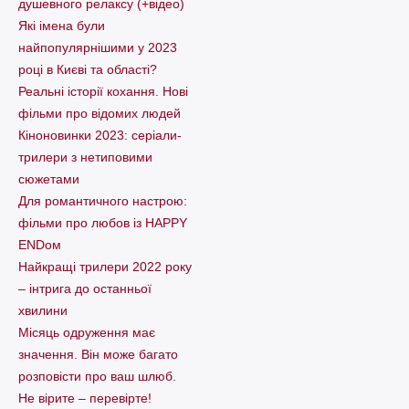
душевного релаксу (+відео)
Які імена були
найпопулярнішими у 2023
році в Києві та області?
Реальні історії кохання. Нові
фільми про відомих людей
Кіноновинки 2023: серіали-
трилери з нетиповими
сюжетами
Для романтичного настрою:
фільми про любов із HAPPY
ENDом
Найкращі трилери 2022 року
– інтрига до останньої
хвилини
Місяць одруження має
значення. Він може багато
розповісти про ваш шлюб.
Не вірите – перевірте!