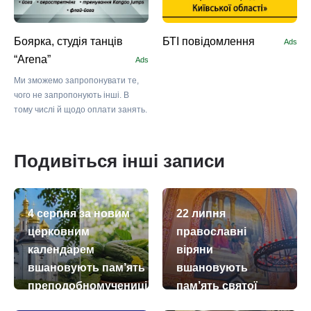
Боярка, студія танців
БТІ повідомлення
Ads
“Arena”
Ads
Ми зможемо запропонувати те,
чого не запропонують інші. В
тому числі й щодо оплати занять.
Подивіться інші записи
4 серпня за новим
22 липня
церковним
православні
календарем
віряни
вшановують пам’ять
вшановують
преподобномучениці
пам’ять святої
Євдокії Римляниної
Марії Магдалини