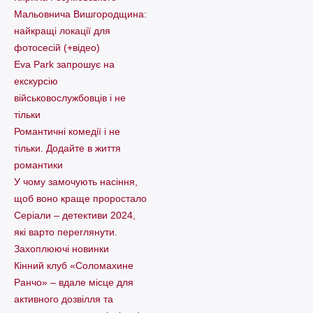
Мальовнича Вишгородщина:
найкращі локації для
фотосесій (+відео)
Eva Park запрошує на
екскурсію
військовослужбовців і не
тільки
Романтичні комедії і не
тільки. Додайте в життя
романтики
У чому замочують насіння,
щоб воно краще проростало
Серіали – детективи 2024,
які варто пеpеглянути.
Захоплюючі новинки
Кінний клуб «Соломахине
Ранчо» – вдале місце для
активного дозвілля та