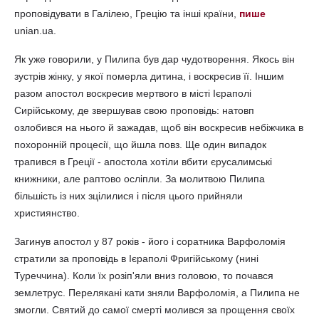
проповідувати в Галілею, Грецію та інші країни,
пише
unian.ua.
Як уже говорили, у Пилипа був дар чудотворення. Якось він
зустрів жінку, у якої померла дитина, і воскресив її. Іншим
разом апостол воскресив мертвого в місті Ієраполі
Сирійському, де звершував свою проповідь: натовп
озлобився на нього й зажадав, щоб він воскресив небіжчика в
похоронній процесії, що йшла повз. Ще один випадок
трапився в Греції - апостола хотіли вбити єрусалимські
книжники, але раптово осліпли. За молитвою Пилипа
більшість із них зцілилися і після цього прийняли
християнство.
Загинув апостол у 87 років - його і соратника Варфоломія
стратили за проповідь в Ієраполі Фригійському (нині
Туреччина). Коли їх розіп'яли вниз головою, то почався
землетрус. Перелякані кати зняли Варфоломія, а Пилипа не
змогли. Святий до самої смерті молився за прощення своїх