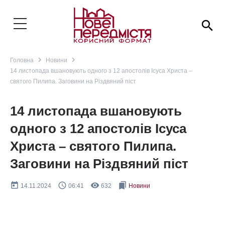
search
navigate_next
navigate_next
Головна
Новини
14 листопада вшановують одного з 12 апостолів Ісуса Христа –
святого Пилипа. Заговини на Різдвяний піст
14 листопада вшановують
одного з 12 апостолів Ісуса
Христа – святого Пилипа.
Заговини на Різдвяний піст
today
query_builder
remove_red_eye
bookmarks
14.11.2024
06:41
632
Новини