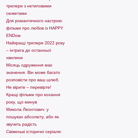
трилери з нетиповими
сюжетами
Для романтичного настрою:
фільми про любов із HAPPY
ENDом
Найкращі трилери 2022 року
– інтрига до останньої
хвилини
Місяць одруження має
значення. Він може багато
розповісти про ваш шлюб.
Не вірите – перевірте!
Кращі фільми про кохання
року, що минув
Микола Леонтович: у
пошуках абсолюту, або як
звучить радість
Свіженькі історичні серіали: