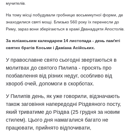
мучителів.
На тому місці побудували гробницю восьмикутної форми, де
знаходилися святі мощі. Близько 560 року їх перенесли до
Риму, зараз вони зберігаються в храмі Дванадцяти Апостолів.
За юліанським календарем 14 листопада - день пам'яті
святих братів Косьми і Даміана Асійських.
У православне свято сьогодні звертаються в
молитвах до святого Пилипа - просять про
позбавлення від різних недуг, особливо від
хвороб очей, допомоги в скорботах.
У Пилипів день, як уже говорили, відзначають
також заговіння напередодні Різдвяного посту,
який триватиме до Різдва (25 грудня за новим
стилем). Цього дня намагалися багато не
працювати, прийнято відпочивати,