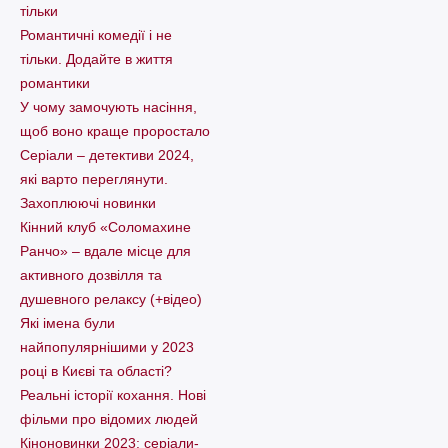
тільки
Романтичні комедії і не
тільки. Додайте в життя
романтики
У чому замочують насіння,
щоб воно краще проростало
Серіали – детективи 2024,
які варто пеpеглянути.
Захоплюючі новинки
Кінний клуб «Соломахине
Ранчо» – вдале місце для
активного дозвілля та
душевного релаксу (+відео)
Які імена були
найпопулярнішими у 2023
році в Києві та області?
Реальні історії кохання. Нові
фільми про відомих людей
Кіноновинки 2023: серіали-