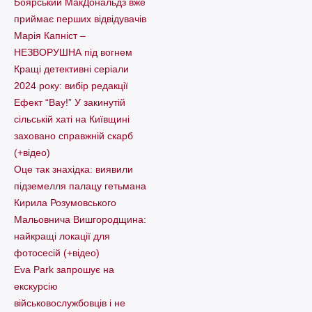
Боярський МакДональдз вже
приймає перших відвідувачів
Марія Капніст –
НЕЗВОРУШНА під вогнем
Кращі детективні серіали
2024 року: вибір редакції
Ефект “Вау!” У закинутій
сільській хаті на Київщині
заховано справжній скарб
(+відео)
Оце так знахідка: виявили
підземелля палацу гетьмана
Кирила Розумовського
Мальовнича Вишгородщина:
найкращі локації для
фотосесій (+відео)
Eva Park запрошує на
екскурсію
військовослужбовців і не