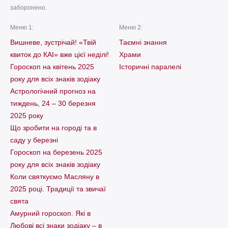
заборонено.
Меню 1:
Меню 2:
Вишневе, зустрічай! «Твій
Таємні знання
квиток до КАІ» вже цієї неділі!
Храми
Гороскоп на квітень 2025
Історичні паралелі
року для всіх знаків зодіаку
Астрологічний прогноз на
тиждень, 24 – 30 березня
2025 року
Що зробити на городі та в
саду у березні
Гороскоп на березень 2025
року для всіх знаків зодіаку
Коли святкуємо Масляну в
2025 році. Традиції та звичаї
свята
Амурний гороскоп. Які в
Любові всі знаки зодіаку – в