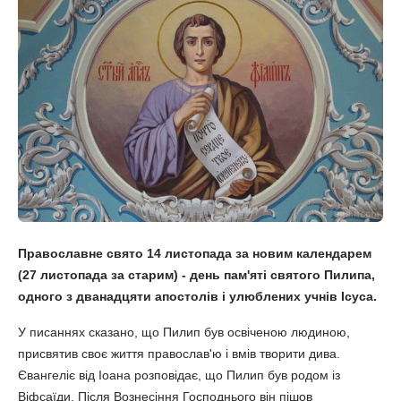
Православне свято 14 листопада за новим календарем
(27 листопада за старим) - день пам'яті святого Пилипа,
одного з дванадцяти апостолів і улюблених учнів Ісуса.
У писаннях сказано, що Пилип був освіченою людиною,
присвятив своє життя православ'ю і вмів творити дива.
Євангеліє від Іоана розповідає, що Пилип був родом із
Віфсаїди. Після Вознесіння Господнього він пішов