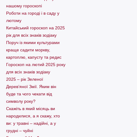
нашому гороскопі
Pоботи на городі і в саду у
лютому
Китайський гороскоп на 2025
рік для всіх знаків зодіаку
Поруч із якими культурами
краще садити моркву,
картоплю, капусту та редис
Гороскоп на лютий 2025 року
для всіх знаків зодіаку
2025 – рік Зеленої
Дерев’яної Змії. Яким він
буде та чого чекати від
символу року?
Скажіть в який місяць ви
народилися, а я скажу, хто
ви: у травні – надійні, а у
грудні – чуйні