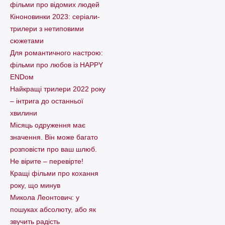
фільми про відомих людей
Кіноновинки 2023: серіали-
трилери з нетиповими
сюжетами
Для романтичного настрою:
фільми про любов із HAPPY
ENDом
Найкращі трилери 2022 року
– інтрига до останньої
хвилини
Місяць одруження має
значення. Він може багато
розповісти про ваш шлюб.
Не вірите – перевірте!
Кращі фільми про кохання
року, що минув
Микола Леонтович: у
пошуках абсолюту, або як
звучить радість