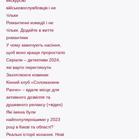
екскурсію
військовослужбовців і не
тільки
Романтичні комедії і не
тільки. Додайте в життя
романтики
У чому замочують насіння,
щоб воно краще проростало
Серіали – детективи 2024,
які варто пеpеглянути.
Захоплюючі новинки
Кінний клуб «Соломахине
Ранчо» – вдале місце для
активного дозвілля та
душевного релаксу (+відео)
Які імена були
найпопулярнішими у 2023
році в Києві та області?
Реальні історії кохання. Нові