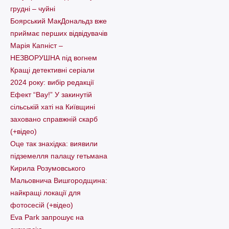
грудні – чуйні
Боярський МакДональдз вже
приймає перших відвідувачів
Марія Капніст –
НЕЗВОРУШНА під вогнем
Кращі детективні серіали
2024 року: вибір редакції
Ефект “Вау!” У закинутій
сільській хаті на Київщині
заховано справжній скарб
(+відео)
Оце так знахідка: виявили
підземелля палацу гетьмана
Кирила Розумовського
Мальовнича Вишгородщина:
найкращі локації для
фотосесій (+відео)
Eva Park запрошує на