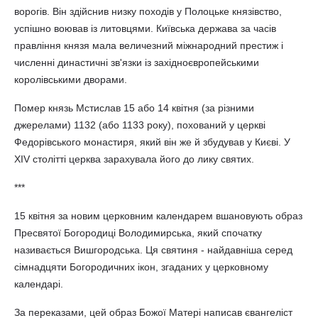
ворогів. Він здійснив низку походів у Полоцьке князівство,
успішно воював із литовцями. Київська держава за часів
правління князя мала величезний міжнародний престиж і
численні династичні зв'язки із західноєвропейськими
королівськими дворами.
Помер князь Мстислав 15 або 14 квітня (за різними
джерелами) 1132 (або 1133 року), похований у церкві
Федорівського монастиря, який він же й збудував у Києві. У
XIV столітті церква зарахувала його до лику святих.
***
15 квітня за новим церковним календарем вшановують образ
Пресвятої Богородиці Володимирська, який спочатку
називається Вишгородська. Ця святиня - найдавніша серед
сімнадцяти Богородичних ікон, згаданих у церковному
календарі.
За переказами, цей образ Божої Матері написав євангеліст