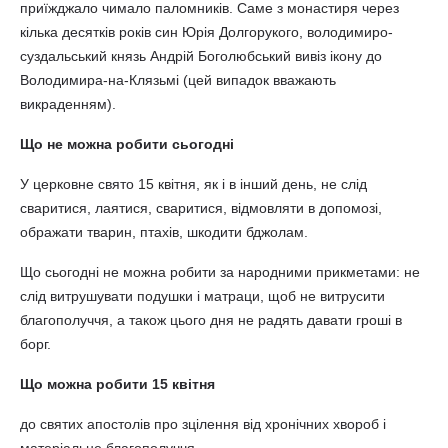
приїжджало чимало паломників. Саме з монастиря через
кілька десятків років син Юрія Долгорукого, володимиро-
суздальський князь Андрій Боголюбський вивіз ікону до
Володимира-на-Клязьмі (цей випадок вважають
викраденням).
Що не можна робити сьогодні
У церковне свято 15 квітня, як і в інший день, не слід
сваритися, лаятися, сваритися, відмовляти в допомозі,
ображати тварин, птахів, шкодити бджолам.
Що сьогодні не можна робити за народними прикметами: не
слід витрушувати подушки і матраци, щоб не витрусити
благополуччя, а також цього дня не радять давати гроші в
борг.
Що можна робити 15 квітня
до святих апостолів про зцілення від хронічних хвороб і