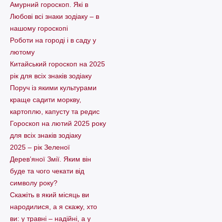
Амурний гороскоп. Які в
Любові всі знаки зодіаку – в
нашому гороскопі
Pоботи на городі і в саду у
лютому
Китайський гороскоп на 2025
рік для всіх знаків зодіаку
Поруч із якими культурами
краще садити моркву,
картоплю, капусту та редис
Гороскоп на лютий 2025 року
для всіх знаків зодіаку
2025 – рік Зеленої
Дерев’яної Змії. Яким він
буде та чого чекати від
символу року?
Скажіть в який місяць ви
народилися, а я скажу, хто
ви: у травні – надійні, а у