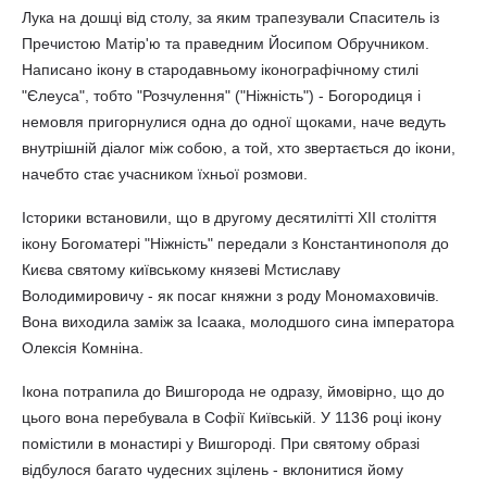
Лука на дошці від столу, за яким трапезували Спаситель із
Пречистою Матір'ю та праведним Йосипом Обручником.
Написано ікону в стародавньому іконографічному стилі
"Єлеуса", тобто "Розчулення" ("Ніжність") - Богородиця і
немовля пригорнулися одна до одної щоками, наче ведуть
внутрішній діалог між собою, а той, хто звертається до ікони,
начебто стає учасником їхньої розмови.
Історики встановили, що в другому десятилітті ХІІ століття
ікону Богоматері "Ніжність" передали з Константинополя до
Києва святому київському князеві Мстиславу
Володимировичу - як посаг княжни з роду Мономаховичів.
Вона виходила заміж за Ісаака, молодшого сина імператора
Олексія Комніна.
Ікона потрапила до Вишгорода не одразу, ймовірно, що до
цього вона перебувала в Софії Київській. У 1136 році ікону
помістили в монастирі у Вишгороді. При святому образі
відбулося багато чудесних зцілень - вклонитися йому