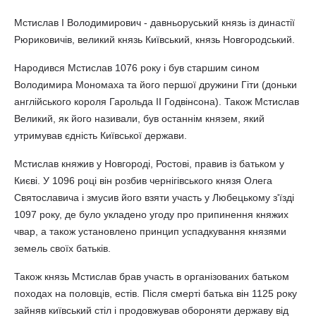
Мстислав I Володимирович - давньоруський князь із династії
Рюриковичів, великий князь Київський, князь Новгородський.
Народився Мстислав 1076 року і був старшим сином
Володимира Мономаха та його першої дружини Гіти (доньки
англійського короля Гарольда II Годвінсона). Також Мстислав
Великий, як його називали, був останнім князем, який
утримував єдність Київської держави.
Мстислав княжив у Новгороді, Ростові, правив із батьком у
Києві. У 1096 році він розбив чернігівського князя Олега
Святославича і змусив його взяти участь у Любецькому з'їзді
1097 року, де було укладено угоду про припинення княжих
чвар, а також установлено принцип успадкування князями
земель своїх батьків.
Також князь Мстислав брав участь в організованих батьком
походах на половців, естів. Після смерті батька він 1125 року
зайняв київський стіл і продовжував обороняти державу від