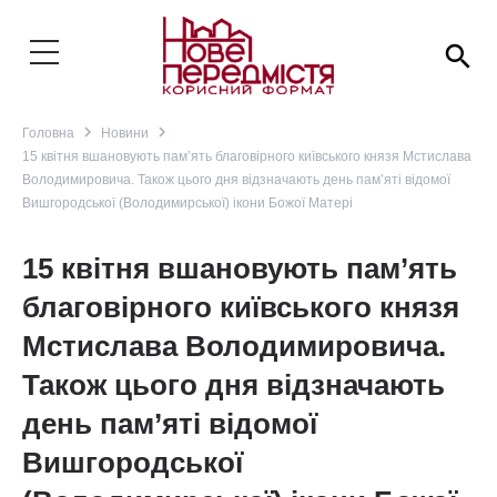
search
navigate_next
navigate_next
Головна
Новини
15 квітня вшановують пам’ять благовірного київського князя Мстислава
Володимировича. Також цього дня відзначають день пам’яті відомої
Вишгородської (Володимирської) ікони Божої Матері
15 квітня вшановують пам’ять
благовірного київського князя
Мстислава Володимировича.
Також цього дня відзначають
день пам’яті відомої
Вишгородської