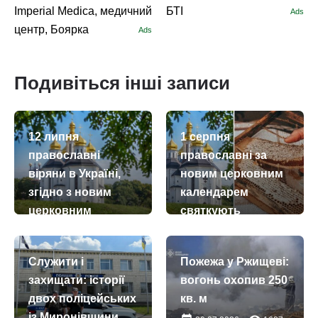
Imperial Medica, медичний
БТІ
Ads
центр, Боярка
Ads
Подивіться інші записи
12 липня
1 серпня
православні
православні за
віряни в Україні,
новим церковним
згідно з новим
календарем
церковним
святкують
календарем,
Медовий Спас –
вшановують
Винесення чесних
Служити і
Пожежа у Ржищеві:
пам’ять перших
древ
захищати: історії
вогонь охопив 250
мучеників
животворчого
двох поліцейських
кв. м
Київської Русі –
Хреста
із Миронівщини,